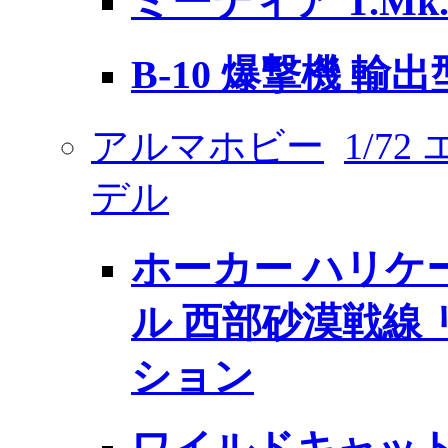
ミーティア T.Mk.
B-10 爆撃機 輸出
アルマホビー
1/7
デル
ホーカー ハリケー
ル 西部砂漠戦線
ション