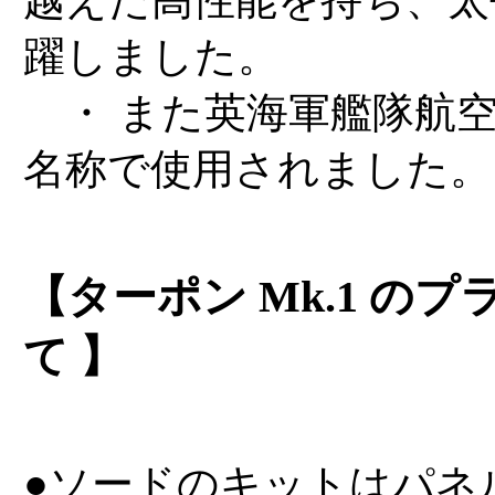
越えた高性能を持ち、太
躍しました。
・ また英海軍艦隊航
名称で使用されました。
【ターポン Mk.1 の
て 】
●ソードのキットはパネ