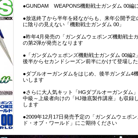
●GUNDAM WEAPONS機動戦士ガンダム 00
●放送終了から半年を経ながらも、来年公開予定
に陰りの見えない「機動戦士ガンダム 00」
●昨年4月発売の「ガンダムウェポンズ機動戦士ガ
の第2弾が発売となります
●「ガンダムウェポンズ機動戦士ガンダム 00編2
後半からセカンドシーズン前半にかけて登場した
●ダブルオーガンダムをはじめ、後半ガンダム4機も1
いします
●さらに大人気キット「HGダブルオーガンダム」は
中級～上級者向けの「HJ徹底製作講座」も収録
します
●2009年12月17日発売予定の「ガンダムウェポン
ド・オブ・ワールド」にご期待ください