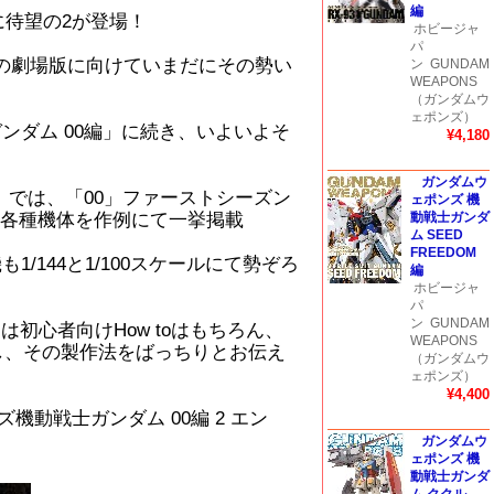
編
編に待望の2が登場！
ホビージャ
パ
の劇場版に向けていまだにその勢い
ン
GUNDAM
WEAPONS
（ガンダムウ
ェポンズ）
ンダム 00編」に続き、いよいよそ
¥4,180
ガンダムウ
」では、「00」ファーストシーズン
ェポンズ 機
各種機体を作例にて一挙掲載
動戦士ガンダ
ム SEED
FREEDOM
/144と1/100スケールにて勢ぞろ
編
ホビージャ
パ
ン
GUNDAM
初心者向けHow toはもちろん、
WEAPONS
し、その製作法をばっちりとお伝え
（ガンダムウ
ェポンズ）
¥4,400
ズ機動戦士ガンダム 00編 2 エン
ガンダムウ
ェポンズ 機
動戦士ガンダ