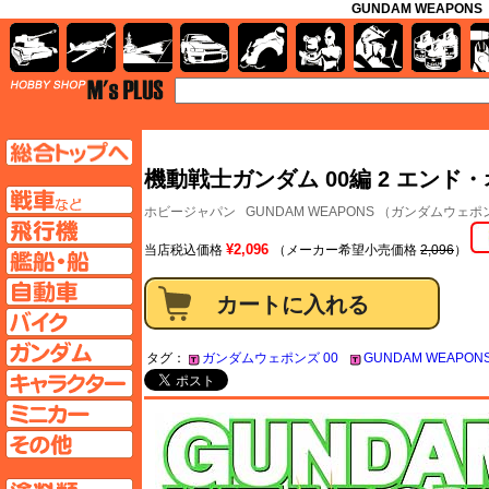
GUNDAM WEAPON
AFV
飛行機
艦船
自動車
バイク
キャラクター
ガンダム
塗料
TOP
TOPページへ
機動戦士ガンダム 00編 2 エンド・
AFV
ホビージャパン
GUNDAM WEAPONS （ガンダムウェ
飛行機ページへ
¥2,096
当店税込価格
（メーカー希望小売価格
2,096
）
艦船ページへ
自動車ページへ
バイクページへ
ガンダムページへ
タグ：
ガンダムウェポンズ 00
GUNDAM WEAPON
キャラクターページへ
ミニカーページへ
その他ページへ
塗料ページへ