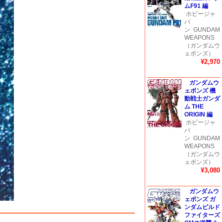
ムF91 編
ホビージャ
パ
ン
GUNDAM
WEAPONS
（ガンダムウ
ェポンズ）
¥2,970
ガンダムウ
ェポンズ 機
動戦士ガンダ
ム THE
ORIGIN 編
ホビージャ
パ
ン
GUNDAM
WEAPONS
（ガンダムウ
ェポンズ）
¥3,080
ガンダムウ
ェポンズ ガ
ンダムビルド
ファイターズ