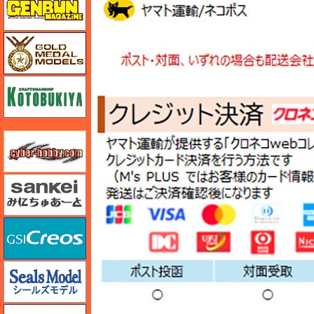
ゴールドメダルモデルズ
コトブキヤ
サイバーホビー
さんけい みにちゅあーと
GSIクレオス
シールズモデル
静岡模型協同組合