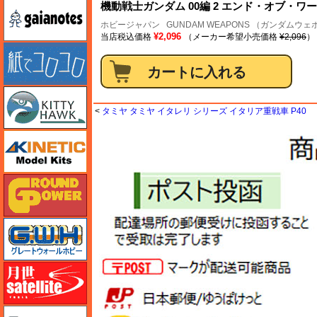
ガイアノーツ
機動戦士ガンダム 00編 2 エンド・オブ・ワー
ホビージャパン
GUNDAM WEAPONS （ガンダムウ
¥2,096
当店税込価格
（メーカー希望小売価格
¥2,096
）
紙でコロコロ
キティホーク
<
タミヤ タミヤ イタレリ シリーズ イタリア重戦車 P40
キネテック
ガリレオ出版 グランドパワー
グレートウォールホビー
月世 サテライトツールス
ゲンブンマガジン