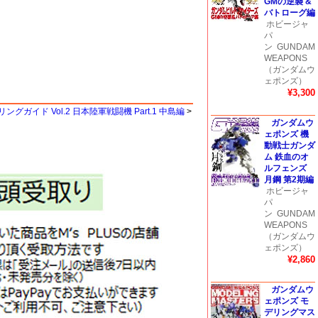
GMの逆襲 &
バトローグ編
ホビージャ
パ
ン
GUNDAM
WEAPONS
（ガンダムウ
ェポンズ）
¥3,300
リングガイド Vol.2 日本陸軍戦闘機 Part.1 中島編
>
ガンダムウ
ェポンズ 機
動戦士ガンダ
ム 鉄血のオ
ルフェンズ
月鋼 第2期編
ホビージャ
パ
ン
GUNDAM
WEAPONS
（ガンダムウ
ェポンズ）
¥2,860
ガンダムウ
ェポンズ モ
デリングマス