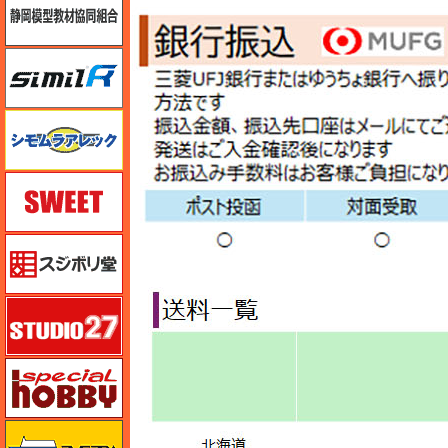
シミラー（similR）
シモムラアレック
スイート（SWEET）
スジボリ堂
スタジオ27・タブデザイン
スペシャルホビー
ズベズダ（Zvezda）