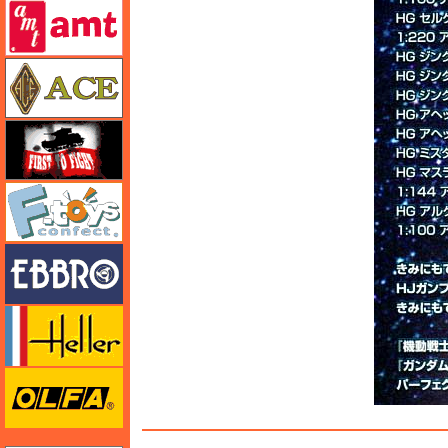
amt
エース
FTF
エフトイズ
エブロ
エレール
オルファ