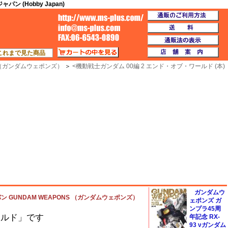
 (Hobby Japan)
通
TOP
送
通
カートの中を見る
店
これまで見た商品
S （ガンダムウェポンズ）
＞
<
機動戦士ガンダム 00編 2 エンド・オブ・ワールド (本)
ガンダムウ
ン GUNDAM WEAPONS （ガンダムウェポンズ）
ェポンズ ガ
ンプラ45周
ールド」です
年記念 RX-
93 νガンダム