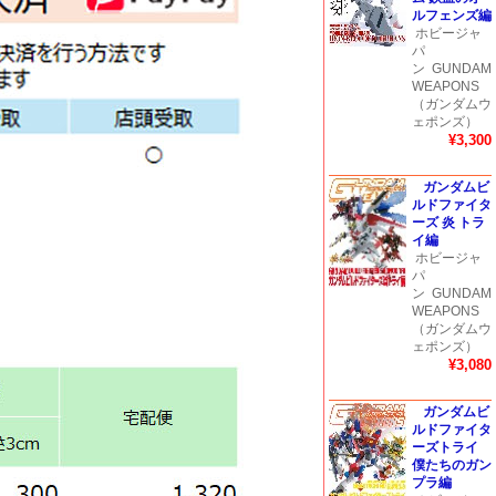
ルフェンズ編
ホビージャ
パ
ン
GUNDAM
WEAPONS
（ガンダムウ
ェポンズ）
¥3,300
ガンダムビ
ルドファイタ
ーズ 炎 トラ
イ編
ホビージャ
パ
ン
GUNDAM
WEAPONS
（ガンダムウ
ェポンズ）
¥3,080
ガンダムビ
ルドファイタ
ーズトライ
僕たちのガン
プラ編