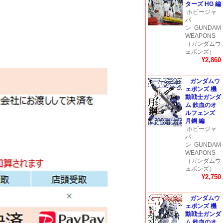
ターズ HG 編
ホビージャ
パ
ン
GUNDAM
WEAPONS
（ガンダムウ
ェポンズ）
¥2,860
ガンダムウ
ェポンズ 機
動戦士ガンダ
ム 鉄血のオ
ルフェンズ
月鋼 編
ホビージャ
パ
ン
GUNDAM
WEAPONS
（ガンダムウ
ェポンズ）
¥2,750
ガンダムウ
ェポンズ 機
動戦士ガンダ
ム 鉄血のオ