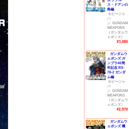
ム ククル
ス・ドアンの
島編
ホビージャ
パ
ン
GUNDAM
WEAPONS
（ガンダムウ
ェポンズ）
¥3,080
ガンダムウ
ェポンズ ガ
ンプラ40周
年記念 RX-
78-2 ガンダ
ム編
ホビージャ
パ
ン
GUNDAM
WEAPONS
（ガンダムウ
ェポンズ）
¥2,970
ガンダムウ
ェポンズ 機