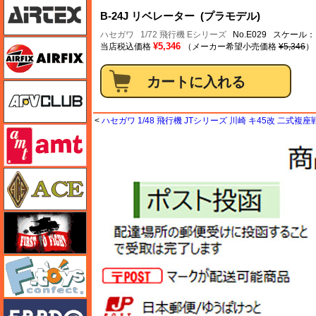
B-24J リベレーター (プラモデル)
ハセガワ
1/72 飛行機 Eシリーズ
No.E029 スケール：1
エアフィックス
¥5,346
当店税込価格
（メーカー希望小売価格
¥5,346
）
AFVクラブ
<
ハセガワ 1/48 飛行機 JTシリーズ 川崎 キ45改 二式複
amt
エース
FTF
エフトイズ
エブロ