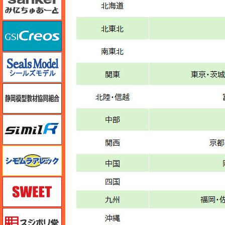
GSIクレオス
シールズモデル
静岡模型協同組合
シミラー（similR）
シモムラアレック
スイート（SWEET）
スジボリ堂