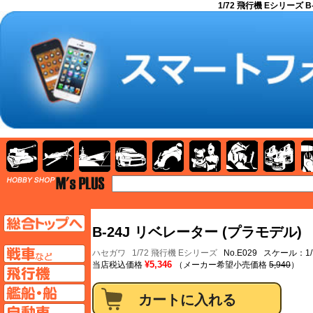
1/72 飛行機 Eシリーズ B
AFV
飛行機
艦船
自動車
バイク
キャラクター
ガンダム
塗料
TOP
TOPページへ
B-24J リベレーター (プラモデル)
AFV
ハセガワ
1/72 飛行機 Eシリーズ
No.E029 スケール：1/
¥5,346
当店税込価格
（メーカー希望小売価格
5,940
）
飛行機ページへ
艦船ページへ
自動車ページへ