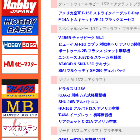
グレートウォールホビー
1/72 エアクラフト 
アメリカ空軍 F-15E ストライクイーグル D-Da
ホビーベース
F-14A トムキャット VF-41 ブラックエーセス
スペシャルホビー
1/72 エアクラフト プラモデ
V-156B チェサピーク Mk.1
ホビーボス
ヒューイ AH-1G コブラ 対戦車ヘリ アメリカ陸
ボートゥール 2B フランス ジェット爆撃機
ユンカース Ju87D-5 スツーカ 枢軸国
ホビーマスター
AT-6C/D & SNJ-3/3C テキサン
SIAI マルケッティ SF-260 デュオパック
ソヴァ M
1/72 エアクラフト
マコ
ピラタス U-28A
KDA-2 川崎 八八式軽爆撃機
マスターボックス
SHU-16B アルバトロス
HU-16B アルバトロス アメリカ空軍
T-46A イーグレット 初等練習機
マツオカステン
リアジェット C-21A アメリカ空軍
ソード
1/72 エアクラフト プラモデル
G4M1 一式陸上攻撃機 11型