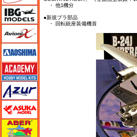
・ 他1機分
IBG
●新規プラ部品
・ 回転銃座装備機首
Avioni-X（アヴィオニクス）
アオシマ
アカデミー
アズール
アスカモデル
アベール