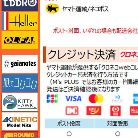
エレール
オルファ
ガイアノーツ
紙でコロコロ
キティホーク
キネテック
ガリレオ出版 グランドパワー