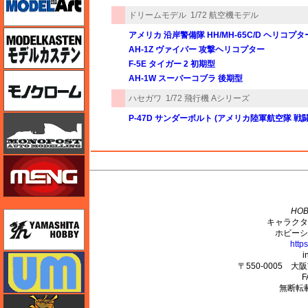
ドリームモデル
1/72 航空機モデル
モデルカステン
アメリカ 沿岸警備隊 HH/MH-65C/D ヘリコプタ
AH-1Z ヴァイパー 攻撃ヘリコプター
F-5E タイガー 2 初期型
モノクローム
AH-1W スーパーコブラ 後期型
ハセガワ
1/72 飛行機 Aシリーズ
P-47D サンダーボルト (アメリカ陸軍航空隊 戦
モノポスト
モンモデル（MENG MODEL）
M's PLUS
HOB
ユニモデル
キャラクタ
ホビーシ
http
i
ユニモデル
〒550-0005 
F
無断転
ライオンロア（LionRoar）