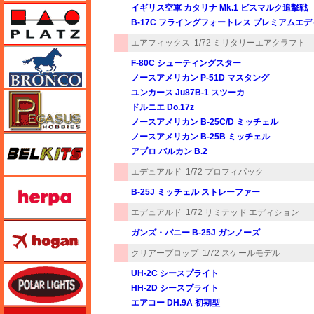
イギリス空軍 カタリナ Mk.1 ビスマルク追撃戦
プラッツ
B-17C フライングフォートレス プレミアムエ
エアフィックス
1/72 ミリタリーエアクラフト
ブロンコモデル（Bronco Models）
F-80C シューティングスター
ノースアメリカン P-51D マスタング
ユンカース Ju87B-1 スツーカ
ペガサスホビー
ドルニエ Do.17z
ノースアメリカン B-25C/D ミッチェル
ノースアメリカン B-25B ミッチェル
BELKITS
アブロ バルカン B.2
エデュアルド
1/72 プロフィパック
ヘルパ（herpa）
B-25J ミッチェル ストレーファー
エデュアルド
1/72 リミテッド エディション
ホーガンウイングス
ガンズ・バニー B-25J ガンノーズ
クリアープロップ
1/72 スケールモデル
ポーラライツ
UH-2C シースプライト
HH-2D シースプライト
エアコー DH.9A 初期型
ホビージャパン