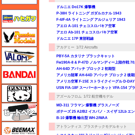
ドルニエ Do17K 爆撃機
ハセガワ
P-38H ライトニング ガダルカナル 1943
F-4/F-4A ライトニング アルジェリア 1943
アエロ A-101 チェコスロバキア空軍
ハセガワ
アエロ Ab-101 チェコスロバキア空軍
ドルニエ 17P 東部戦線
アカデミー
1/72 Aircrafts
バロムモデル
PBY-5A カタリナ ブラックキャット
Fw190A-8 & P-47D ノルマンディー上陸作戦 
バンダイ
AH-64D アパッチ ブロック 2 初期型
アメリカ陸軍 AH-64D アパッチ ブロック 2 後
アメリカ空軍 F-15E ストライクイーグル D-DA
パンダホビー
USN F/A-18F スーパーホーネット VFA-154
アズールフロム
1/72 航空機モデル
MD-311 フラマン 爆撃機 グラスノーズ
ヒートペン（十和田技研・ブレインファクトリー）
ポテーズ 25 A2/B2 イスパノ・スイザ 12Lb 
B-10 爆撃機 輸出型 WH-2/WAA
BEEMAX
アトランティス
プラスチックモデルキット