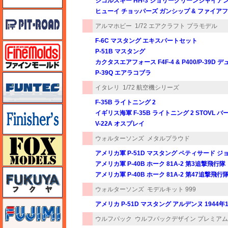
シコルスキー HH-3 ジョリーグリーンジャイア
ヒューイ チョッパーズ ガンシップ & ファイア
ピットロード
アルマホビー
1/72 エアクラフト プラモデル
F-6C マスタング エキスパートセット
ファインモールド
P-51B マスタング
カクタスエアフォース F4F-4 & P400/P-39
P-39Q エアラコブラ
funtec（ファンテック）
イタレリ
1/72 航空機シリーズ
F-35B ライトニング 2
フィニッシャーズ
イギリス海軍 F-35B ライトニング 2 STOVL 
V-22A オスプレイ
ウォルターソンズ
メタルプラウド
フォックスモデル（FOX MODELS）
アメリカ軍 P-51D マスタング ペティサード ジョ
アメリカ軍 P-40B ホーク 81A-2 第3追撃飛行
フクヤ
アメリカ軍 P-40B ホーク 81A-2 第47追撃飛行
ウォルターソンズ
モデルキット 999
フジミ
アメリカ P-51D マスタング アルデンヌ 1944年
ウルフパック
ウルフパックデザイン プレミア