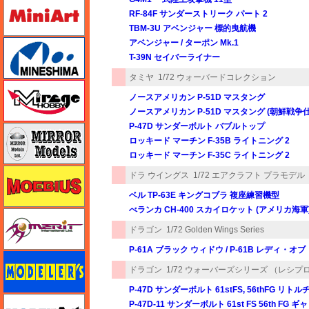
ミニアート
RF-84F サンダーストリーク パート 2
TBM-3U アベンジャー 標的曳航機
アベンジャー / ターポン Mk.1
ミネシマ
T-39N セイバーライナー
タミヤ
1/72 ウォーバードコレクション
ミラージュホビー
ノースアメリカン P-51D マスタング
ノースアメリカン P-51D マスタング (朝鮮戦争
P-47D サンダーボルト バブルトップ
ミラーモデルズ
ロッキード マーチン F-35B ライトニング 2
ロッキード マーチン F-35C ライトニング 2
メビウス
ドラ ウイングス
1/72 エアクラフト プラモデル
ベル TP-63E キングコブラ 複座練習機型
べランカ CH-400 スカイロケット (アメリカ海軍
メリットインターナショナル
ドラゴン
1/72 Golden Wings Series
P-61A ブラック ウィドウ / P-61B レディ・オブ
モデラーズ
ドラゴン
1/72 ウォーバーズシリーズ （レシプ
P-47D サンダーボルト 61stFS, 56thFG リト
モデルアート
P-47D-11 サンダーボルト 61st FS 56th FG ギ