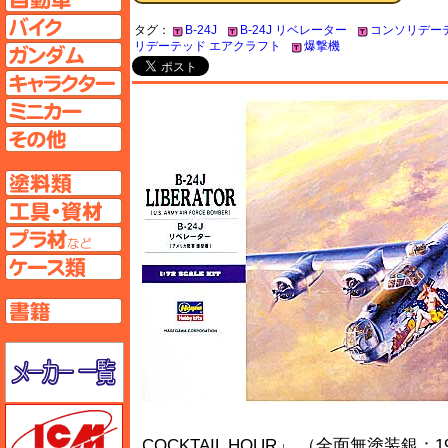
バイクページへ
タグ：
B-24J
B-24J リベレーター
コンソリデーテ
リデーテッド エアクラフト
爆撃機
ガンダムページへ
キャラクターページへ
ミニカーページへ
その他ページへ
塗料ページへ
工具ページへ
プラ材ページへ
ケースページへ
書籍ページへ
メーカー一覧のページはこちら
ICM
COCKTAIL HOUR」 （全面無塗装銀：