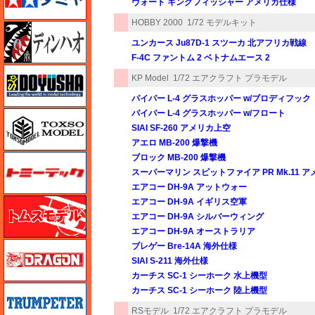
ヴォート キングフィッシャー アメリカ仕様
HOBBY 2000
1/72 モデルキット
ディン・ハオ
ユンカース Ju87D-1 スツーカ 北アフリカ戦線
F-4C ファントム 2 ベトナムエース 2
童友社
KP Model
1/72 エアクラフト プラモデル
パイパー L-4 グラスホッパー w/ブロディフック
パイパー L-4 グラスホッパー w/フロート
トキソモデル（toxso_model）
SIAI SF-260 アメリカ上空
アエロ MB-200 爆撃機
ブロック MB-200 爆撃機
トミーテック
スーパーマリン スピットファイア PR Mk.11 
エアコー DH-9A アットウォー
トムスモデル
エアコー DH-9A イギリス空軍
エアコー DH-9A シルバーウィング
エアコー DH-9A オーストラリア
ドラゴン
ブレゲー Bre-14A 海外仕様
SIAI S-211 海外仕様
カーチス SC-1 シーホーク 水上機型
トランペッター
カーチス SC-1 シーホーク 陸上機型
RSモデル
1/72 エアクラフト プラモデル