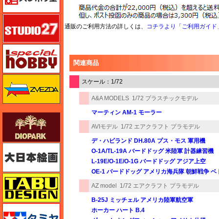
スタジオ27・タブデザイン
通販のご利用方法の詳しくは、
コチラより「ご利用ガイド
スペシャルホビー
関連商品
ズベズダ（Zvezda）
スケール：1/72
A&A MODELS
1/72 プラスチックモデル
マーティン AM-1 モーラー
ダイオパーク（diopark）
AVIモデル
1/72 エアクラフト プラモデル
デ・ハビランド DH.80A プス・モス 軍用機
大日本絵画
O-1A/TL-19A バードドッグ 米陸軍 計器練習機
L-19E/O-1E/O-1G バードドッグ アジア上空
OE-1 バードドッグ アメリカ海兵隊 朝鮮戦争 
タブデザイン・スタジオ27
AZ model
1/72 エアクラフト プラモデル
B-25J ミッチェル アメリカ陸軍航空軍
タミヤ
ホーカー ハート B.4