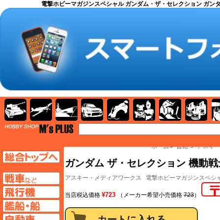
電撃ホビーマガジンスペシャル ガンダム・ザ・セレクション ガンダ
AFV
飛行機
艦船
自動車
バイク
キャラクター
ガンダム
塗料
TOP
ホーム
＞
書籍
＞
アスキ
TOPページへ
ガンダム ザ・セレクション 機動戦士
AFV
アスキー・メディアワークス
電撃ホビーマガジンスペシ
飛行機ページへ
¥723
当店税込価格
（メーカー希望小売価格
723
）
艦船ページへ
自動車ページへ