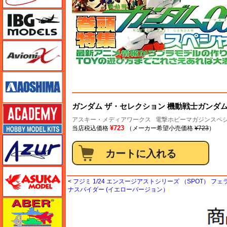
IBG
Avioni-X（アヴィオニクス）
アオシマ
ガンダム ザ・セレクション 機動戦士ガンダム0
アカデミー
アスキー・メディアワークス
電撃ホビーマガジンスペシ
¥723
当店税込価格
（メーカー希望小売価格
¥723
）
アズール
アスカモデル
<
フジミ 1/24 エンスージアストシリーズ （SPOT） フェラ
ナスパイダー (イエローバージョン）
アベール