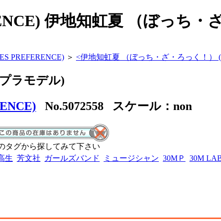
REFERENCE) 伊地知虹夏 （ぼっ
TES PREFERENCE)
＞
<
伊地知虹夏 （ぼっち・ざ・ろっく！） (
プラモデル)
RENCE)
No.5072558 スケール：non
のタグから探してみて下さい
高生
芳文社
ガールズバンド
ミュージシャン
30MＰ
30M LA