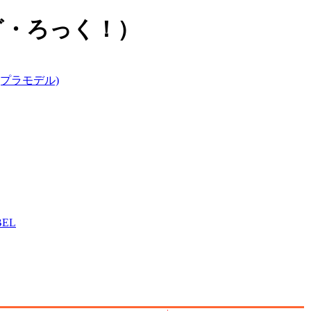
ち・ざ・ろっく！）
プラモデル)
BEL