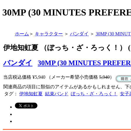
30MP (30 MINUTES P
ホーム
＞
キャラクター
＞
バンダイ
＞
30MP (30 MINU
伊地知虹夏 （ぼっち・ざ・ろっく！） (
バンダイ
30MP (30 MINUTES PREFE
当店税込価格
¥5,940
（メーカー希望小売価格
5,940
）
関連商品の項目に類似のアイテムがあるかもしれません、下
タグ：
伊地知虹夏
結束バンド
ぼっち・ざ・ろっく！
女子