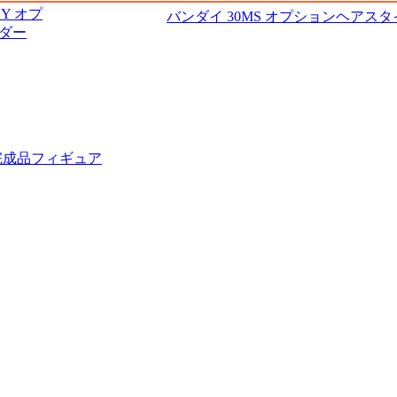
SY オプ
バンダイ 30MS オプションヘアスタ
ンダー
完成品フィギュア