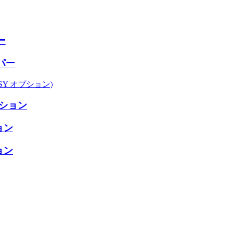
ー
パー
ASY オプション)
プション
ョン
ョン