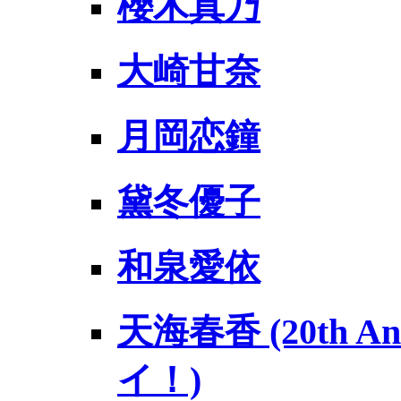
櫻木真乃
大崎甘奈
月岡恋鐘
黛冬優子
和泉愛依
天海春香 (20th An
イ！)