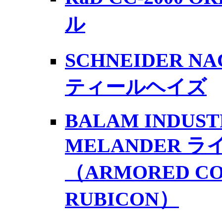
ル
SCHNEIDER NA
ティールヘイズ
BALAM INDUSTR
MELANDER 
（ARMORED COR
RUBICON）