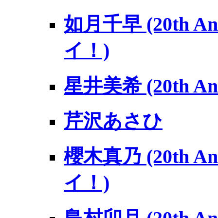
如月千早 (20th An
イ！)
星井美希 (20th An
芹沢あさひ
櫻木真乃 (20th An
イ！)