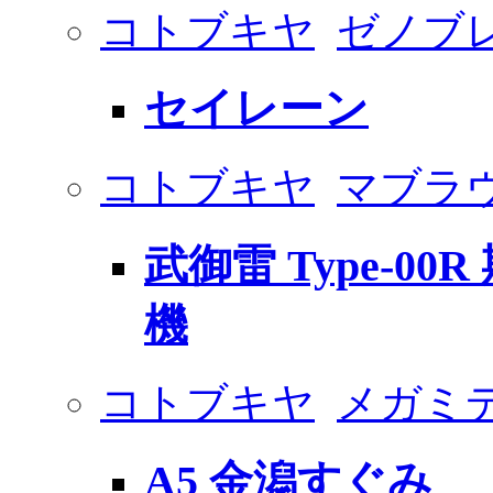
コトブキヤ
ゼノブ
セイレーン
コトブキヤ
マブラヴ 
武御雷 Type-0
機
コトブキヤ
メガミ
A5 金潟すぐみ