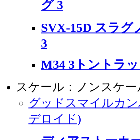
グ 3
SVX-15D ス
3
M34 3トントラ
スケール：ノンスケー
グッドスマイルカン
デロイド)