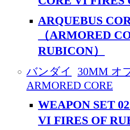
CORE VI FIRES
ARQUEBUS COR
（ARMORED COR
RUBICON）
バンダイ
30MM 
ARMORED CORE
WEAPON SET 0
VI FIRES OF R