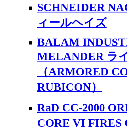
SCHNEIDER NA
ィールヘイズ
BALAM INDUSTR
MELANDER 
（ARMORED COR
RUBICON）
RaD CC-2000 
CORE VI FIRES