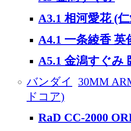
A3.1 相河愛花 (仁
A4.1 一条綾香 英
A5.1 金潟すぐみ
バンダイ
30MM AR
ドコア)
RaD CC-2000