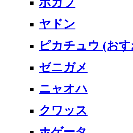
ポカブ
ヤドン
ピカチュウ (おす
ゼニガメ
ニャオハ
クワッス
ホゲータ