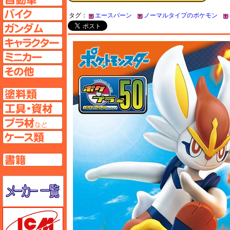
バイクページへ
タグ：
エースバーン
ノーマルタイプのポケモン
ガンダムページへ
キャラクターページへ
ミニカーページへ
その他ページへ
塗料ページへ
工具ページへ
プラ材ページへ
ケースページへ
書籍ページへ
メーカー一覧のページはこちら
ICM