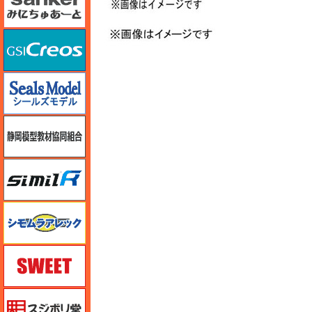
GSIクレオス
シールズモデル
静岡模型協同組合
シミラー（similR）
シモムラアレック
スイート（SWEET）
スジボリ堂