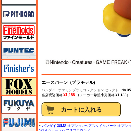
ピットロード
ファインモールド
funtec（ファンテック）
フィニッシャーズ
フォックスモデル（FOX MODELS）
エースバーン (プラモデル)
バンダイ
ポケモンプラモコレクション セレクト
No.0
¥1,188
当店税込価格
（メーカー希望小売価格
¥1,188
）
フクヤ
フジミ
<
バンダイ 30MS オプションヘアスタイルパーツ オプ
Vol.4 ショートヘア 3 ブラウン 2