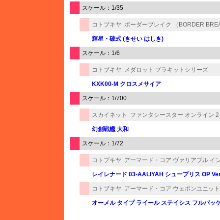
スケール：1/35
コトブキヤ
ボーダーブレイク （BORDER BRE
輝星・破式 (きせい はしき)
スケール：1/6
コトブキヤ
メダロット プラキットシリーズ
KXK00-M クロスメサイア
スケール：1/700
スカイネット
ファンタシースター オンライン 2
幻創戦艦 大和
スケール：1/72
コトブキヤ
アーマード・コア ヴァリアブル イ
レイレナード 03-AALIYAH シュープリス OP Ver
コトブキヤ
アーマード・コア ウェポンユニット
オーメル タイプ ライール ステイシス フルパッケー