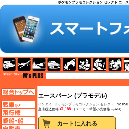
ポケモンプラモコレクション セレクト エースバーン
AFV
飛行機
艦船
自動車
バイク
キャラクター
ガンダム
塗料
TOP
TOPページへ
エースバーン (プラモデル)
AFV
バンダイ
ポケモンプラモコレクション セレクト
No.05
¥1,188
当店税込価格
（メーカー希望小売価格
1,320
）
飛行機ページへ
艦船ページへ
自動車ページへ