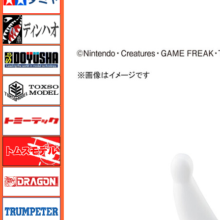
ディン・ハオ
童友社
トキソモデル（toxso_model）
トミーテック
トムスモデル
ドラゴン
トランペッター