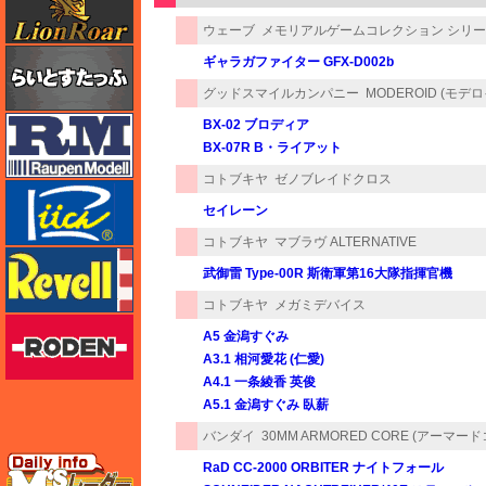
ウェーブ
メモリアルゲームコレクション シリ
らいとすたっふ
ギャラガファイター GFX-D002b
グッドスマイルカンパニー
MODEROID (モデ
ラウペンモデル
BX-02 ブロディア
BX-07R B・ライアット
コトブキヤ
ゼノブレイドクロス
リッチモデル
セイレーン
コトブキヤ
マブラヴ ALTERNATIVE
レベル
武御雷 Type-00R 斯衛軍第16大隊指揮官機
コトブキヤ
メガミデバイス
ローデン
A5 金潟すぐみ
A3.1 相河愛花 (仁愛)
A4.1 一条綾香 英俊
A5.1 金潟すぐみ 臥薪
バンダイ
30MM ARMORED CORE (アーマード
エムズレーダー
RaD CC-2000 ORBITER ナイトフォール