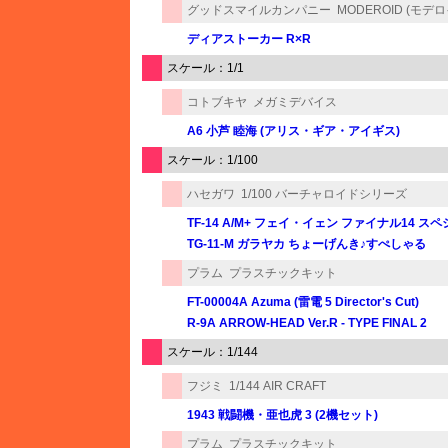
グッドスマイルカンパニー
MODEROID (モデ
ディアストーカー R×R
スケール：1/1
コトブキヤ
メガミデバイス
A6 小芦 睦海 (アリス・ギア・アイギス)
スケール：1/100
ハセガワ
1/100 バーチャロイドシリーズ
TF-14 A/M+ フェイ・イェン ファイナル14 
TG-11-M ガラヤカ ちょーげんき♪すぺしゃる
プラム
プラスチックキット
FT-00004A Azuma (雷電 5 Director's Cut)
R-9A ARROW-HEAD Ver.R - TYPE FINAL 2
スケール：1/144
フジミ
1/144 AIR CRAFT
1943 戦闘機・亜也虎 3 (2機セット)
プラム
プラスチックキット