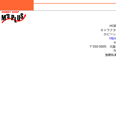
M's PLUS
HOB
キャラクタ
ホビーシ
http
i
〒550-0005 
F
無断転