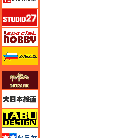
スタジオ27・タブデザイン
スペシャルホビー
ズベズダ（Zvezda）
ダイオパーク（diopark）
大日本絵画
タブデザイン・スタジオ27
タミヤ