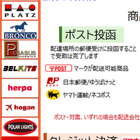
プラッツ
ブロンコモデル（Bronco Models）
ペガサスホビー
BELKITS
ヘルパ（herpa）
ホーガンウイングス
ポーラライツ
ホビージャパン