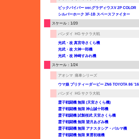
ビックバイパー ver.グラディウスV 2P COLOR
シルバーホーク 3F-1B スペースファイター
スケール：1/20
バンダイ
HG サクラ大戦
光武・改 真宮寺さくら機
光武・改 大神一郎機
光武・改 神崎すみれ機
スケール：1/24
アオシマ
痛車シリーズ
ウマ娘 プリティーダービー ZN6 TOYOTA 86 '16
バンダイ
HG サクラ大戦
霊子戦闘機 無限 (天宮さくら機)
霊子戦闘機 無限 神山誠十郎機
霊子戦闘機 試製桜武 天宮さくら機
霊子戦闘機 無限 望月あざみ機
霊子戦闘機 無限 アナスタシア・パルマ機
霊子戦闘機 無限 東雲初穂機