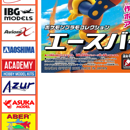
IBG
Avioni-X（アヴィオニクス）
アオシマ
アカデミー
アズール
アスカモデル
アベール