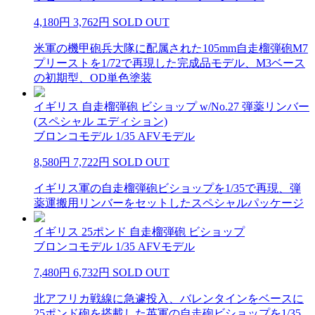
4,180円
3,762円
SOLD OUT
米軍の機甲砲兵大隊に配属された105mm自走榴弾砲M7
プリーストを1/72で再現した完成品モデル、M3ベース
の初期型、OD単色塗装
イギリス 自走榴弾砲 ビショップ w/No.27 弾薬リンバー
(スペシャル エディション)
ブロンコモデル 1/35 AFVモデル
8,580円
7,722円
SOLD OUT
イギリス軍の自走榴弾砲ビショップを1/35で再現、弾
薬運搬用リンバーをセットしたスペシャルパッケージ
イギリス 25ポンド 自走榴弾砲 ビショップ
ブロンコモデル 1/35 AFVモデル
7,480円
6,732円
SOLD OUT
北アフリカ戦線に急遽投入、バレンタインをベースに
25ポンド砲を搭載した英軍の自走砲ビショップを1/35