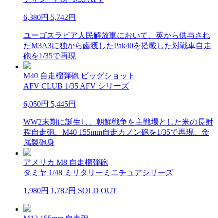
6,380円
5,742円
ユーゴスラビア人民解放軍において、英から供与され
たM3A3に独から鹵獲したPak40を搭載した対戦車自走
砲を1/35で再現
M40 自走榴弾砲 ビッグショット
AFV CLUB 1/35 AFV シリーズ
6,050円
5,445円
WW2末期に誕生し、朝鮮戦争を主戦場とした米の長射
程自走砲、M40 155mm自走カノン砲を1/35で再現、金
属製砲身
アメリカ M8 自走榴弾砲
タミヤ 1/48 ミリタリーミニチュアシリーズ
1,980円
1,782円
SOLD OUT