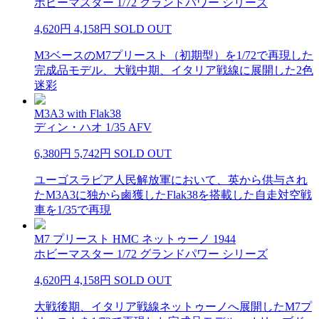
ホビーマスター 1/72 グランドパワー シリーズ
4,620円
4,158円
SOLD OUT
M3ベースのM7プリースト（初期型）を1/72で再現した
完成品モデル、大戦中期、イタリア戦線に展開した2色
迷彩
M3A3 with Flak38
ディン・ハオ 1/35 AFV
6,380円
5,742円
SOLD OUT
ユーゴスラビア人民解放軍において、英から供与され
たM3A3に独から鹵獲したFlak38を搭載した自走対空戦
車を1/35で再現
M7 プリースト HMC ネットゥーノ 1944
ホビーマスター 1/72 グランドパワー シリーズ
4,620円
4,158円
SOLD OUT
大戦後期、イタリア戦線ネットゥーノへ展開したM7プ