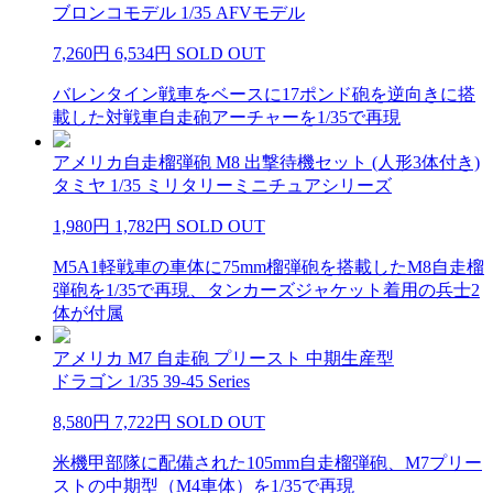
ブロンコモデル 1/35 AFVモデル
7,260円
6,534円
SOLD OUT
バレンタイン戦車をベースに17ポンド砲を逆向きに搭
載した対戦車自走砲アーチャーを1/35で再現
アメリカ自走榴弾砲 M8 出撃待機セット (人形3体付き)
タミヤ 1/35 ミリタリーミニチュアシリーズ
1,980円
1,782円
SOLD OUT
M5A1軽戦車の車体に75mm榴弾砲を搭載したM8自走榴
弾砲を1/35で再現、タンカーズジャケット着用の兵士2
体が付属
アメリカ M7 自走砲 プリースト 中期生産型
ドラゴン 1/35 39-45 Series
8,580円
7,722円
SOLD OUT
米機甲部隊に配備された105mm自走榴弾砲、M7プリー
ストの中期型（M4車体）を1/35で再現