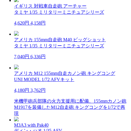
イギリス 対戦車自走砲 アーチャー
タミヤ 1/35 ミリタリーミニチュアシリーズ
4,620円
4,158円
アメリカ 155mm自走砲 M40 ビッグショット
タミヤ 1/35 ミリタリーミニチュアシリーズ
7,040円
6,336円
アメリカ M12 155mm自走カノン砲 キングコング
UNI MODEL 1/72 AFVキット
4,180円
3,762円
米機甲砲兵部隊の火力支援用に配備、155mmカノン砲
M1917を装備したM12自走砲 キングコングを1/72で再
現
M3A3 with Pak40
ディン・ハオ 1/35 AFV