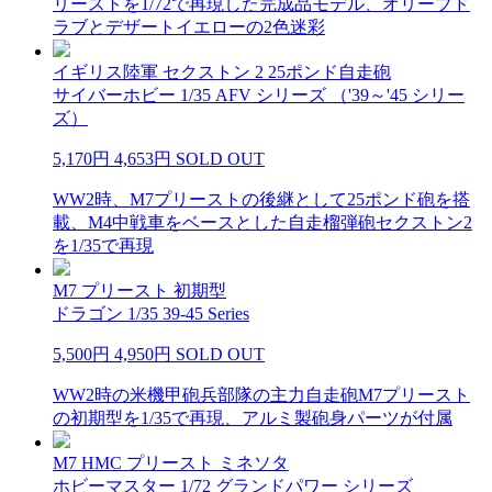
リーストを1/72で再現した完成品モデル、オリーブド
ラブとデザートイエローの2色迷彩
イギリス陸軍 セクストン 2 25ポンド自走砲
サイバーホビー 1/35 AFV シリーズ （'39～'45 シリー
ズ）
5,170円
4,653円
SOLD OUT
WW2時、M7プリーストの後継として25ポンド砲を搭
載、M4中戦車をベースとした自走榴弾砲セクストン2
を1/35で再現
M7 プリースト 初期型
ドラゴン 1/35 39-45 Series
5,500円
4,950円
SOLD OUT
WW2時の米機甲砲兵部隊の主力自走砲M7プリースト
の初期型を1/35で再現、アルミ製砲身パーツが付属
M7 HMC プリースト ミネソタ
ホビーマスター 1/72 グランドパワー シリーズ