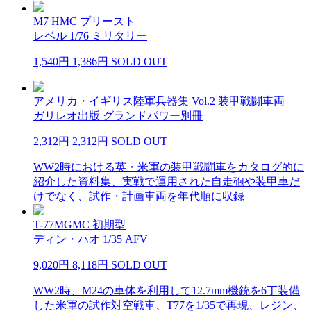
M7 HMC プリースト
レベル 1/76 ミリタリー
1,540円
1,386円
SOLD OUT
アメリカ・イギリス陸軍兵器集 Vol.2 装甲戦闘車両
ガリレオ出版 グランドパワー別冊
2,312円
2,312円
SOLD OUT
WW2時における英・米軍の装甲戦闘車をカタログ的に
紹介した資料集、実戦で運用された自走砲や装甲車だ
けでなく、試作・計画車両を年代順に収録
T-77MGMC 初期型
ディン・ハオ 1/35 AFV
9,020円
8,118円
SOLD OUT
WW2時、M24の車体を利用して12.7mm機銃を6丁装備
した米軍の試作対空戦車、T77を1/35で再現、レジン、