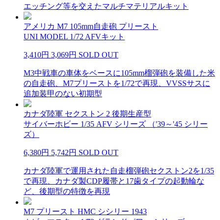
エッチング等を交えたマルチマテリアルキット
アメリカ M7 105mm自走砲 プリースト
UNI MODEL 1/72 AFVキット
3,410円
3,069円
SOLD OUT
M3中戦車の車体をベースに105mm榴弾砲を装備した米
の自走砲、M7プリーストを1/72で再現、VVSSサスに
追加装甲のない初期型
カナダ陸軍 セクストン 2 後期生産型
サイバーホビー 1/35 AFV シリーズ （'39～'45 シリー
ズ）
6,380円
5,742円
SOLD OUT
カナダ陸軍で運用された自走榴弾砲セクストン2を1/35
で再現、カナダ製CDP履帯と17歯タイプの起動輪な
ど、後期型の特徴を再現
M7 プリースト HMC シシリー 1943