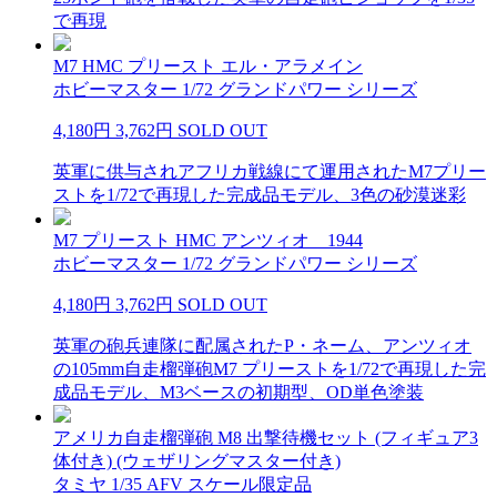
で再現
M7 HMC プリースト エル・アラメイン
ホビーマスター 1/72 グランドパワー シリーズ
4,180円
3,762円
SOLD OUT
英軍に供与されアフリカ戦線にて運用されたM7プリー
ストを1/72で再現した完成品モデル、3色の砂漠迷彩
M7 プリースト HMC アンツィオ 1944
ホビーマスター 1/72 グランドパワー シリーズ
4,180円
3,762円
SOLD OUT
英軍の砲兵連隊に配属されたP・ネーム、アンツィオ
の105mm自走榴弾砲M7 プリーストを1/72で再現した完
成品モデル、M3ベースの初期型、OD単色塗装
アメリカ自走榴弾砲 M8 出撃待機セット (フィギュア3
体付き) (ウェザリングマスター付き)
タミヤ 1/35 AFV スケール限定品