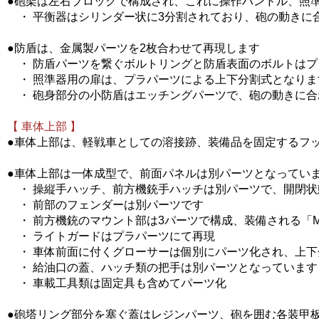
●砲架は左右ブロックで構成され、これに操作ハンドル、照
・ 平衡器はシリンダー状に3分割されており、砲の動きに
●防盾は、金属製パーツを2枚合わせて再現します
・ 防盾パーツを繋ぐボルトリングと防盾表面のボルトはプ
・ 照準器用の扉は、プラパーツによる上下分割式となりま
・ 砲身部分の小防盾はエッチングパーツで、砲の動きに合
【 車体上部 】
●車体上部は、軽戦車としての溶接跡、装備品を固定するフ
●車体上部は一体成型で、前面パネルは別パーツとなってい
・ 操縦手ハッチ、前方機銃手ハッチは別パーツで、開閉状
・ 前部のフェンダーは別パーツです
・ 前方機銃のマウント部は3パーツで構成、装備される「M
・ ライトガードはプラパーツにて再現
・ 車体前面に付くグローサーは個別にパーツ化され、上下
・ 給油口の蓋、ハッチ類の把手は別パーツとなっています
・ 車載工具類は固定具も含めてパーツ化
●砲塔リング部分を塞ぐ蓋はレジンパーツ、砲を囲む各装甲