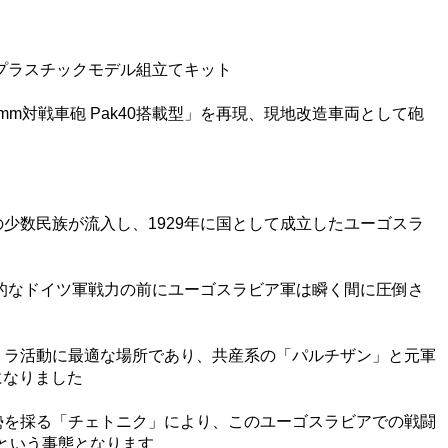
したプラスチックモデル組立てキット
5mm対戦車砲 Pak40搭載型」を再現、現地改造車両として砲
少数民族が流入し、1929年に国として成立したユーゴスラ
倒的なドイツ軍戦力の前にユーゴスラビア軍は瞬く間に圧倒さ
リラ活動に最適な場所であり、共産系の「パルチザン」と元軍
になりました
勢を採る「チェトニク」により、このユーゴスラビアでの戦闘
という事態となります