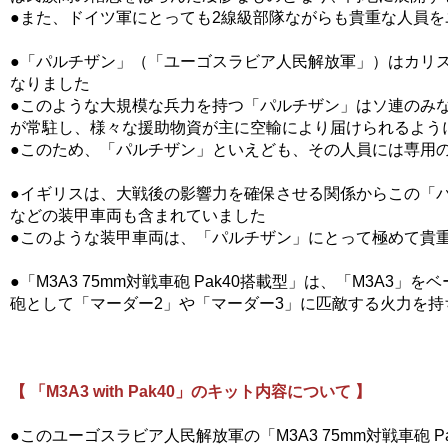
●また、ドイツ軍にとっても2線級部隊ながらも貴重な人員
●「パルチザン」（「ユーゴスラビア人民解放軍」）はカリス
なりました
●このような大規模な兵力を持つ「パルチザン」はソ連のみ
が常駐し、様々な援助物資が主に空輸により届けられるよう
●このため、「パルチザン」といえども、その人員には専用
●イギリスは、大戦後の影響力を確保させる関係からこの「パ
などの装甲車両も含まれていました
●このような装甲車両は、「パルチザン」にとって極めて貴
●「M3A3 75mm対戦車砲 Pak40搭載型」は、「M3A
砲として「マーダー2」や「マーダー3」に匹敵する火力を持
【 「M3A3 with Pak40」のキット内容について 】
●このユーゴスラビア人民解放軍の「M3A3 75mm対戦車砲