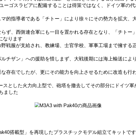
をユーゴスラビアに配備することは得策ではなく、ドイツ軍の
マ的指導者である「チトー」により徐々にその勢力を拡大、大戦
ならず、西側連合軍にも一目を置かれる存在となり、「チトー
になります
の野戦服が支給され、教練場、士官学校、軍事工場まで擁する
ルチザン」への援助を惜しまず、大戦後期には海上輸送により車
重な存在でしたが、更にその能力を向上させるために改造も行
3」をベースとした火力向上型で、砲塔を撤去してその部分にドイツ軍
ちました
 Pak40搭載型」を再現したプラスチックモデル組立てキットです