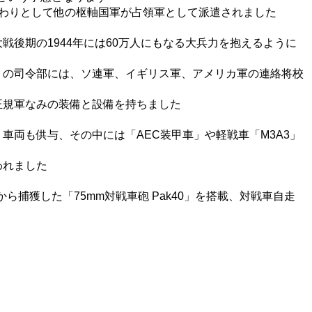
代わりとして他の枢軸国軍が占領軍として派遣されました
後期の1944年には60万人にもなる大兵力を抱えるように
」の司令部には、ソ連軍、イギリス軍、アメリカ軍の連絡将校
正規軍なみの装備と設備を持ちました
両も供与、その中には「AEC装甲車」や軽戦車「M3A3」
われました
から捕獲した「75mm対戦車砲 Pak40」を搭載、対戦車自走