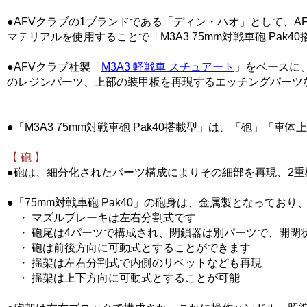
●AFVクラブの1ブランドである「ディン・ハオ」として、
マテリアルを使用することで「M3A3 75mm対戦車砲 Pa
●AFVクラブ社製「
M3A3 軽戦車 スチュアート
」をベースに、
のレジンパーツ、上部の装甲板を再現するエッチングパーツ
●「M3A3 75mm対戦車砲 Pak40搭載型」は、「砲」「
【 砲 】
●砲は、細分化されたパーツ構成によりその細部を再現、2重
●「75mm対戦車砲 Pak40」の砲身は、金属製となってお
・ マズルブレーキは左右分割式です
・ 砲尾は4パーツで構成され、閉鎖器は別パーツで、開閉
・ 砲は前後方向に可動式とすることができます
・ 揺架は左右分割式で内側のリベットなども再現
・ 揺架は上下方向に可動式とすることが可能