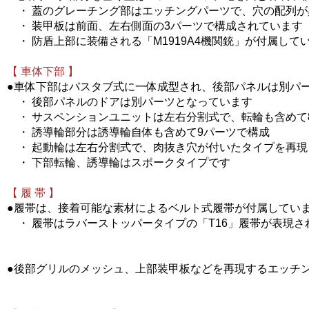
・ 蓋のグレーチング部はエッチングパーツで、穴の配列が
・ 装甲板は前面、左右側面の3パーツで構成されています
・ 防盾上部に装備される「M1919A4機関銃」が付属して
【 車体下部 】
●車体下部はバスタブ式に一体成型され、後部パネルは別パ
・ 後部パネルのドアは別パーツとなっています
・ サスペンションユニットは左右分割式で、転輪も含めて
・ 誘導輪部分は誘導輪自体も含めて9パーツで構成
・ 起動輪は左右分割式で、肉抜き穴が付いたタイプを再現
・ 下部転輪、誘導輪はスポークタイプです
【 履 帯 】
●履帯は、接着可能な素材によるベルト式履帯が付属してい
・ 履帯はラバーストッパータイプの「T16」履帯が表現さ
●後部グリルのメッシュ、上部装甲板などを再現するエッチ