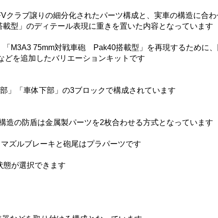
AFVクラブ譲りの細分化されたパーツ構成と、実車の構造に合
k40搭載型」のディテール表現に重きを置いた内容となっています
「M3A3 75mm対戦車砲 Pak40搭載型」を再現するために
などを追加したバリエーションキットです
車体上部」「車体下部」の3ブロックで構成されています
構造の防盾は金属製パーツを2枚合わせる方式となっています
り、マズルブレーキと砲尾はプラパーツです
状態が選択できます