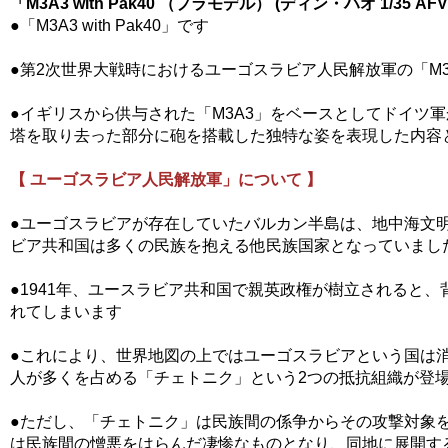
「M3A3 with Pak40 （プラモデル） (ディン・ハオ 1/35 AFV
●「M3A3 with Pak40」です
●第2次世界大戦時におけるユーゴスラビア人民解放軍の「M3A
●イギリスから供与された「M3A3」をベースとしてドイツ軍から
塔を取り去った部分に砲を搭載した独特な姿を表現した内容
【 ユーゴスラビア人民解放軍」について 】
●ユーゴスラビアが存在していたバルカン半島は、地中海文明
ビア共和国は多くの民族を抱える他民族国家となっていまし
●1941年、ユースラビア共和国で親英政権が樹立されると
れてしまいます
●これにより、世界地図の上ではユーゴスラビアという国は
人が多くを占める「チェトニク」という2つの抵抗組織が登
●ただし、「チェトニク」は民族間の係争からその攻撃対象
は民族間の憎悪をはらんだ凄惨なものとなり、同地に展開す