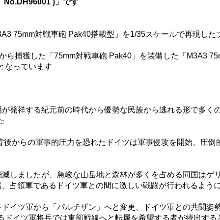
 No.DH96001 )」です
3 75mm対戦車砲 Pak40搭載型」を1/35スケールで再現
捕獲した「75mm対戦車砲 Pak40」を装備した「M3A3 7
となっています
が発祥する紀元前の時代から優勢な民族から逃れる形で多くの
た
、背後からの軍事的圧力を恐れたドイツは軍事侵攻を開始、圧
消滅しましたが、急峻な山岳地と森林が多くを占める同国はゲ
場、占領軍であるドイツ軍との間に激しい戦闘が行われるよう
をドイツ軍から「パルチザン」へと変更、ドイツ軍との共闘姿
るドイツ軍将兵では東部戦線へと転属を希望する者が続出する