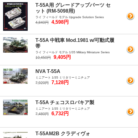
T-55A用 グレードアップパーツ セ
ット (RM-5098用)
ライ フィールド モデル Upgrade Solution Series
4,598円
4,840円
T-55A 中戦車 Mod.1981 w/可動式履
帯
ライ フィールド モデル 1/35 Military Miniature Series
9,405円
10,450円
NVA T-55A
ミニアート 1/35 ミリタリーミニチュア
7,128円
7,920円
T-55A チェコスロバキア製
ミニアート 1/35 ミリタリーミニチュア
6,732円
7,480円
T-55AM2B クラディヴォ