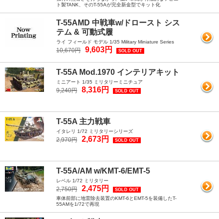
ト製TANK、そのT-55Aが完全新金型でキット化
T-55AMD 中戦車w/ドロースト シス
テム & 可動式履
ライ フィールド モデル 1/35 Military Miniature Series
9,603円
10,670円
SOLD OUT
T-55A Mod.1970 インテリアキット
ミニアート 1/35 ミリタリーミニチュア
8,316円
9,240円
SOLD OUT
T-55A 主力戦車
イタレリ 1/72 ミリタリーシリーズ
2,673円
2,970円
SOLD OUT
T-55A/AM w/KMT-6/EMT-5
レベル 1/72 ミリタリー
2,475円
2,750円
SOLD OUT
車体前部に地雷除去装置のKMT-6とEMT-5を装備したT-
55AMを1/72で再現