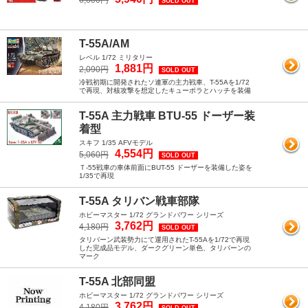
6,600円
SOLD OUT
T-55A/AM
レベル 1/72 ミリタリー
1,881円
2,090円
SOLD OUT
冷戦初期に開発されたソ連軍の主力戦車、T-55Aを1/72
で再現、対核攻撃を想定したキューポラとハッチを装備
T-55A 主力戦車 BTU-55 ドーザー装
着型
スキフ 1/35 AFVモデル
4,554円
5,060円
SOLD OUT
Ｔ-55戦車の車体前面にBUT-55 ドーザーを装備した姿を
1/35で再現
T-55A タリバン戦車部隊
ホビーマスター 1/72 グランドパワー シリーズ
3,762円
4,180円
SOLD OUT
タリバーン武装勢力にて運用されたT-55Aを1/72で再現
した完成品モデル、ダークグリーン単色、タリバーンの
マーク
T-55A 北部同盟
ホビーマスター 1/72 グランドパワー シリーズ
3,762円
4,180円