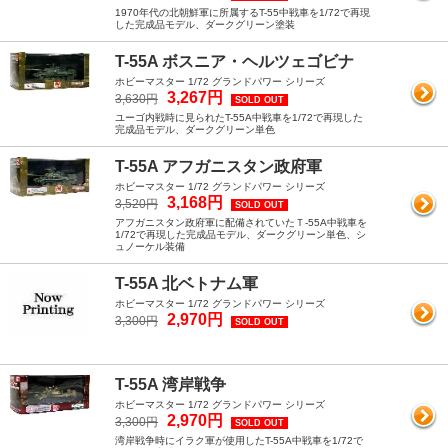
1970年代の北朝鮮軍に所属するT-55中戦車を1/72で再現
した完成品モデル、ダークグリーン塗装
T-55A ボスニア・ヘルツェゴビナ
ホビーマスター 1/72 グランドパワー シリーズ
3,267円
3,630円
SOLD OUT
ユーゴ内戦時に見られたT-55A中戦車を1/72で再現した
完成品モデル、ダークグリーン単色
T-55A アフガニスタン政府軍
ホビーマスター 1/72 グランドパワー シリーズ
3,168円
3,520円
SOLD OUT
アフガニスタン政府軍に配備されていたＴ-55A中戦車を
1/72で再現した完成品モデル、ダークグリーン単色、シ
ュノーケル装備
T-55A 北ベトナム軍
ホビーマスター 1/72 グランドパワー シリーズ
2,970円
3,300円
SOLD OUT
T-55A 湾岸戦争
ホビーマスター 1/72 グランドパワー シリーズ
2,970円
3,300円
SOLD OUT
湾岸戦争時にイラク軍が使用したT-55A中戦車を1/72で