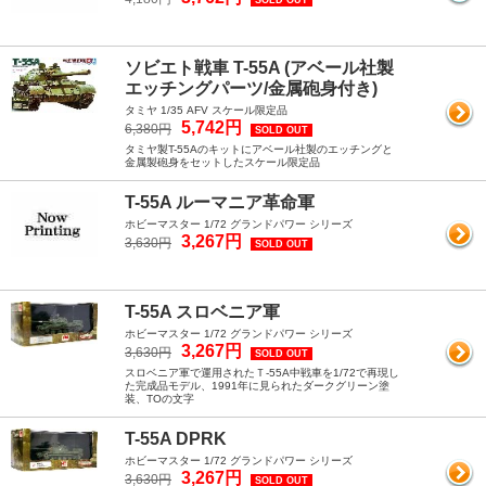
SOLD OUT
ソビエト戦車 T-55A (アベール社製
エッチングパーツ/金属砲身付き)
タミヤ 1/35 AFV スケール限定品
5,742円
6,380円
SOLD OUT
タミヤ製T-55Aのキットにアベール社製のエッチングと
金属製砲身をセットしたスケール限定品
T-55A ルーマニア革命軍
ホビーマスター 1/72 グランドパワー シリーズ
3,267円
3,630円
SOLD OUT
T-55A スロベニア軍
ホビーマスター 1/72 グランドパワー シリーズ
3,267円
3,630円
SOLD OUT
スロベニア軍で運用されたＴ-55A中戦車を1/72で再現し
た完成品モデル、1991年に見られたダークグリーン塗
装、TOの文字
T-55A DPRK
ホビーマスター 1/72 グランドパワー シリーズ
3,267円
3,630円
SOLD OUT