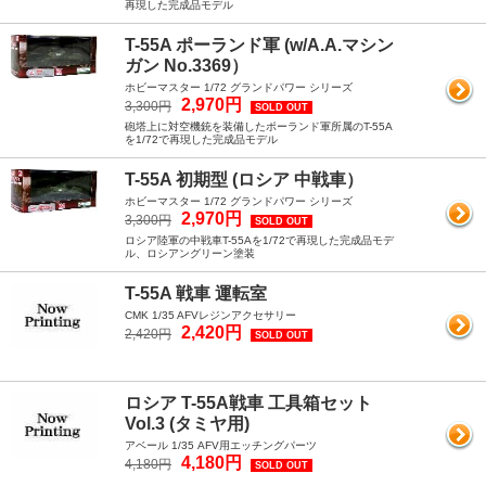
再現した完成品モデル
T-55A ポーランド軍 (w/A.A.マシン
ガン No.3369）
ホビーマスター 1/72 グランドパワー シリーズ
2,970円
3,300円
SOLD OUT
砲塔上に対空機銃を装備したポーランド軍所属のT-55A
を1/72で再現した完成品モデル
T-55A 初期型 (ロシア 中戦車）
ホビーマスター 1/72 グランドパワー シリーズ
2,970円
3,300円
SOLD OUT
ロシア陸軍の中戦車T-55Aを1/72で再現した完成品モデ
ル、ロシアングリーン塗装
T-55A 戦車 運転室
CMK 1/35 AFVレジンアクセサリー
2,420円
2,420円
SOLD OUT
ロシア T-55A戦車 工具箱セット
Vol.3 (タミヤ用)
アベール 1/35 AFV用エッチングパーツ
4,180円
4,180円
SOLD OUT