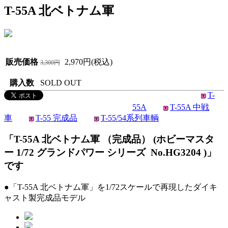
T-55A 北ベトナム軍
販売価格
2,970円(税込)
3,300円
購入数
SOLD OUT
T-
55A
T-55A 中戦
車
T-55 完成品
T-55/54系列車輌
「T-55A 北ベトナム軍 （完成品） (ホビーマスタ
ー 1/72 グランドパワー シリーズ No.HG3204 )」
です
●「T-55A 北ベトナム軍」を1/72スケールで再現したダイキ
ャスト製完成品モデル