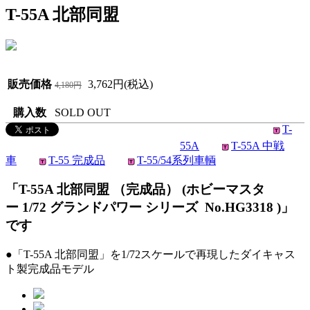
T-55A 北部同盟
販売価格
3,762円(税込)
4,180円
購入数
SOLD OUT
T-
55A
T-55A 中戦
車
T-55 完成品
T-55/54系列車輌
「T-55A 北部同盟 （完成品） (ホビーマスタ
ー 1/72 グランドパワー シリーズ No.HG3318 )」
です
●「T-55A 北部同盟」を1/72スケールで再現したダイキャス
ト製完成品モデル