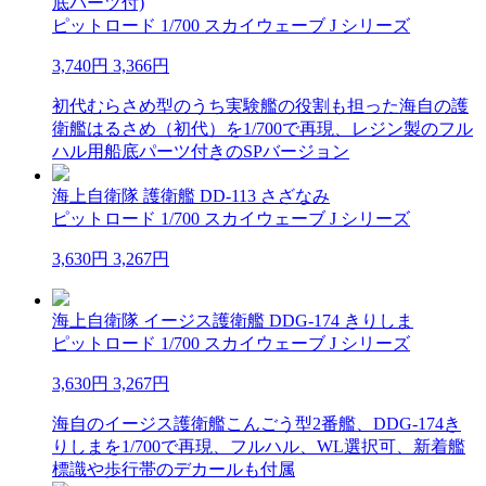
底パーツ付)
ピットロード 1/700 スカイウェーブ J シリーズ
3,740円
3,366円
初代むらさめ型のうち実験艦の役割も担った海自の護
衛艦はるさめ（初代）を1/700で再現、レジン製のフル
ハル用船底パーツ付きのSPバージョン
海上自衛隊 護衛艦 DD-113 さざなみ
ピットロード 1/700 スカイウェーブ J シリーズ
3,630円
3,267円
海上自衛隊 イージス護衛艦 DDG-174 きりしま
ピットロード 1/700 スカイウェーブ J シリーズ
3,630円
3,267円
海自のイージス護衛艦こんごう型2番艦、DDG-174き
りしまを1/700で再現、フルハル、WL選択可、新着艦
標識や歩行帯のデカールも付属