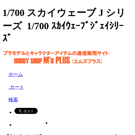
1/700 スカイウェーブ J シリ
ーズ 1/700 ｽｶｲｳｪｰﾌﾞｼﾞｪｲｼﾘｰ
ｽﾞ
ホーム
カート
検索