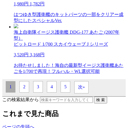
1,980円
1,782円
はつゆき型護衛艦のキットパーツの一部をクリアー成
型にしたスペシャルVer.
海上自衛隊イージス護衛艦 DDG-177 あたご (2007年
型）
ピットロード 1/700 スカイウェーブ J シリーズ
3,520円
3,168円
お待たせしました！海自の最新型イージス護衛艦あた
ごを1/700で再現！フルハル・WL選択可能
1
2
3
4
5
次»
この検索結果から
これまで見た商品
ページの先頭へ