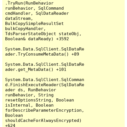
.TryRun(RunBehavior 
runBehavior, SqlCommand 
cmdHandler, SqlDataReader 
dataStream, 
BulkCopySimpleResultSet 
bulkCopyHandler, 
TdsParserStateObject stateObj, 
Boolean& dataReady) +3592

System.Data.SqlClient.SqlDataRe
ader.TryConsumeMetaData() +89

System.Data.SqlClient.SqlDataRe
ader.get_MetaData() +101

System.Data.SqlClient.SqlComman
d.FinishExecuteReader(SqlDataRe
ader ds, RunBehavior 
runBehavior, String 
resetOptionsString, Boolean 
isInternal, Boolean 
forDescribeParameterEncryption, 
Boolean 
shouldCacheForAlwaysEncrypted) 
+624
