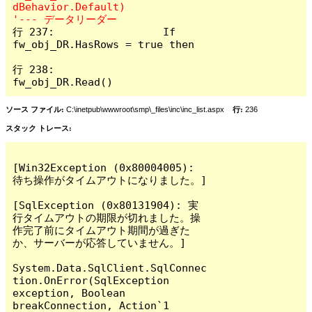
dBehavior.Default)												
行 237:			If 
fw_obj_DR.HasRows = true then			
行 238:				
fw_obj_DR.Read() 
ソース ファイル:
C:\inetpub\wwwroot\smp\_files\inc\inc_list.aspx
行:
236
スタック トレース:
[Win32Exception (0x80004005): 
待ち操作がタイムアウトになりました。]

[SqlException (0x80131904): 実
行タイムアウトの期限が切れました。操
作完了前にタイムアウト期間が過ぎた
か、サーバーが応答していません。]

System.Data.SqlClient.SqlConnec
tion.OnError(SqlException 
exception, Boolean 
breakConnection, Action`1 