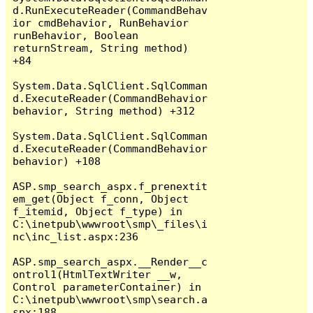
d.RunExecuteReader(CommandBehav
ior cmdBehavior, RunBehavior 
runBehavior, Boolean 
returnStream, String method) 
+84

System.Data.SqlClient.SqlComman
d.ExecuteReader(CommandBehavior 
behavior, String method) +312

System.Data.SqlClient.SqlComman
d.ExecuteReader(CommandBehavior 
behavior) +108

ASP.smp_search_aspx.f_prenextit
em_get(Object f_conn, Object 
f_itemid, Object f_type) in 
C:\inetpub\wwwroot\smp\_files\i
nc\inc_list.aspx:236

ASP.smp_search_aspx.__Render__c
ontrol1(HtmlTextWriter __w, 
Control parameterContainer) in 
C:\inetpub\wwwroot\smp\search.a
spx:188
