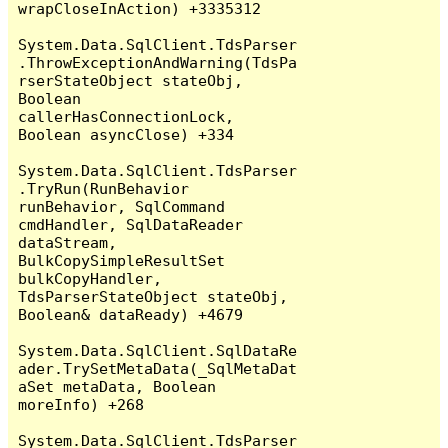
wrapCloseInAction) +3335312

System.Data.SqlClient.TdsParser
.ThrowExceptionAndWarning(TdsPa
rserStateObject stateObj, 
Boolean 
callerHasConnectionLock, 
Boolean asyncClose) +334

System.Data.SqlClient.TdsParser
.TryRun(RunBehavior 
runBehavior, SqlCommand 
cmdHandler, SqlDataReader 
dataStream, 
BulkCopySimpleResultSet 
bulkCopyHandler, 
TdsParserStateObject stateObj, 
Boolean& dataReady) +4679

System.Data.SqlClient.SqlDataRe
ader.TrySetMetaData(_SqlMetaDat
aSet metaData, Boolean 
moreInfo) +268

System.Data.SqlClient.TdsParser