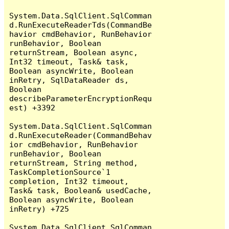
System.Data.SqlClient.SqlComman
d.RunExecuteReaderTds(CommandBe
havior cmdBehavior, RunBehavior 
runBehavior, Boolean 
returnStream, Boolean async, 
Int32 timeout, Task& task, 
Boolean asyncWrite, Boolean 
inRetry, SqlDataReader ds, 
Boolean 
describeParameterEncryptionRequ
est) +3392

System.Data.SqlClient.SqlComman
d.RunExecuteReader(CommandBehav
ior cmdBehavior, RunBehavior 
runBehavior, Boolean 
returnStream, String method, 
TaskCompletionSource`1 
completion, Int32 timeout, 
Task& task, Boolean& usedCache, 
Boolean asyncWrite, Boolean 
inRetry) +725

System.Data.SqlClient.SqlComman