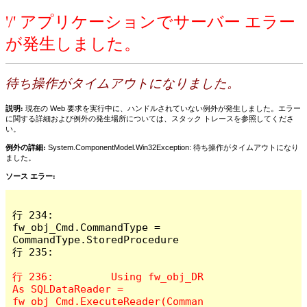
'/' アプリケーションでサーバー エラー
が発生しました。
待ち操作がタイムアウトになりました。
説明:
現在の Web 要求を実行中に、ハンドルされていない例外が発生しました。エラー
に関する詳細および例外の発生場所については、スタック トレースを参照してくださ
い。
例外の詳細:
System.ComponentModel.Win32Exception: 待ち操作がタイムアウトになり
ました。
ソース エラー:
行 234:		
fw_obj_Cmd.CommandType = 
CommandType.StoredProcedure

行 235:								
行 236:		Using fw_obj_DR 
As SQLDataReader = 
fw_obj_Cmd.ExecuteReader(Comman