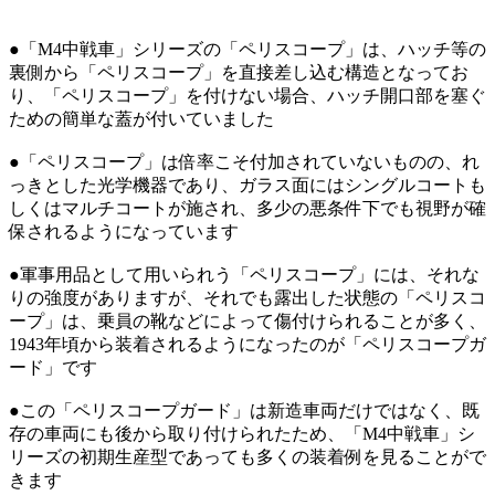
●「M4中戦車」シリーズの「ペリスコープ」は、ハッチ等の
裏側から「ペリスコープ」を直接差し込む構造となってお
り、「ペリスコープ」を付けない場合、ハッチ開口部を塞ぐ
ための簡単な蓋が付いていました
●「ペリスコープ」は倍率こそ付加されていないものの、れ
っきとした光学機器であり、ガラス面にはシングルコートも
しくはマルチコートが施され、多少の悪条件下でも視野が確
保されるようになっています
●軍事用品として用いられう「ペリスコープ」には、それな
りの強度がありますが、それでも露出した状態の「ペリスコ
ープ」は、乗員の靴などによって傷付けられることが多く、
1943年頃から装着されるようになったのが「ペリスコープガ
ード」です
●この「ペリスコープガード」は新造車両だけではなく、既
存の車両にも後から取り付けられたため、「M4中戦車」シ
リーズの初期生産型であっても多くの装着例を見ることがで
きます