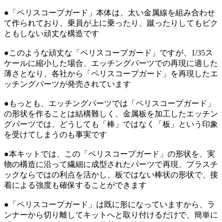
●「ペリスコープガード」本体は、太い金属線を組み合わせ
て作られており、乗員が上に乗ったり、蹴ったりしてもビク
ともしない頑丈な構造です
●このような頑丈な「ペリスコープガード」ですが、1/35ス
ケールに縮小した場合、エッチングパーツでの再現に適した
薄さとなり、各社から「ペリスコープガード」を再現したエ
ッチングパーツが発売されています
●もっとも、エッチングパーツでは「ペリスコープガード」
の形状を作ることは結構難しく、金属板を加工したエッチン
グパーツでは、どうしても「棒」ではなく「板」という印象
を受けてしまうのも事実です
●本キットでは、この「ペリスコープガード」の形状を、実
物の構造に沿って繊細に成型されたパーツで再現、プラスチ
ックならではの利点を活かし、板ではない棒状の形状で、接
着による強度も確保することができます
●「ペリスコープガード」は既に形になっていますから、ラ
ンナーから切り離してキットへと取り付けるだけで、簡単に