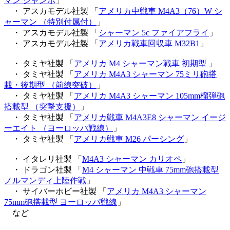
マン ジャンボ
」
・ アスカモデル社製 「
アメリカ中戦車 M4A3（76）W シ
ャーマン （特別付属付）
」
・ アスカモデル社製 「
シャーマン 5c ファイアフライ
」
・ アスカモデル社製 「
アメリカ戦車回収車 M32B1
」
・ タミヤ社製 「
アメリカ M4 シャーマン戦車 初期型
」
・ タミヤ社製 「
アメリカ M4A3 シャーマン 75ミリ砲搭
載・後期型 （前線突破）
」
・ タミヤ社製 「
アメリカ M4A3 シャーマン 105mm榴弾砲
搭載型 （突撃支援）
」
・ タミヤ社製 「
アメリカ戦車 M4A3E8 シャーマン イージ
ーエイト （ヨーロッパ戦線）
」
・ タミヤ社製 「
アメリカ戦車 M26 パーシング
」
・ イタレリ社製 「
M4A3 シャーマン カリオペ
」
・ ドラゴン社製 「
M4 シャーマン 中戦車 75mm砲搭載型
ノルマンディ上陸作戦
」
・ サイバーホビー社製 「
アメリカ M4A3 シャーマン
75mm砲搭載型 ヨーロッパ戦線
」
など