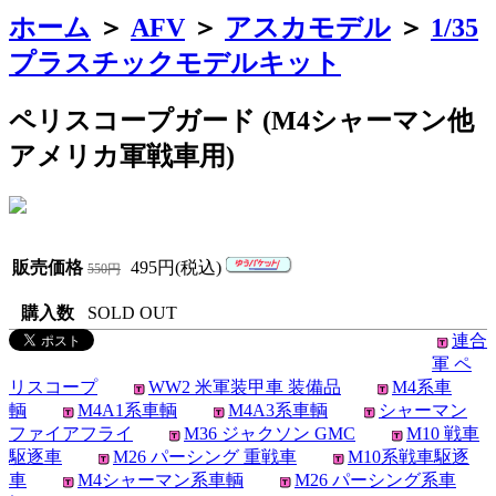
ホーム
＞
AFV
＞
アスカモデル
＞
1/35
プラスチックモデルキット
ペリスコープガード (M4シャーマン他
アメリカ軍戦車用)
販売価格
495円(税込)
550円
購入数
SOLD OUT
連合
軍 ペ
リスコープ
WW2 米軍装甲車 装備品
M4系車
輌
M4A1系車輌
M4A3系車輌
シャーマン
ファイアフライ
M36 ジャクソン GMC
M10 戦車
駆逐車
M26 パーシング 重戦車
M10系戦車駆逐
車
M4シャーマン系車輌
M26 パーシング系車