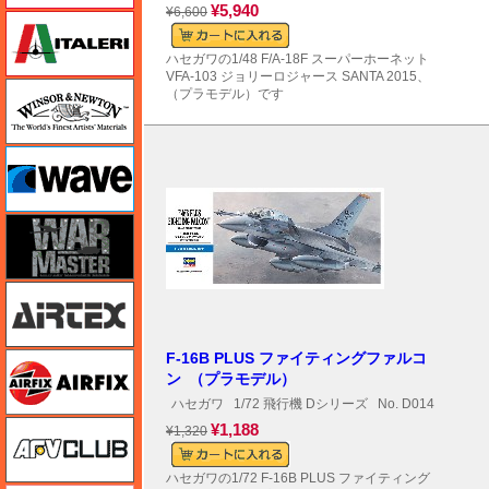
¥5,940
¥6,600
イタレリ
ハセガワの1/48 F/A-18F スーパーホーネット
VFA-103 ジョリーロジャース SANTA 2015、
ウインザー＆ニュートン
（プラモデル）です
ウェーブ
ウォーマスターズ
エアテックス
F-16B PLUS ファイティングファルコ
エアフィックス
ン （プラモデル）
ハセガワ
1/72 飛行機 Dシリーズ
No. D014
AFVクラブ
¥1,188
¥1,320
ハセガワの1/72 F-16B PLUS ファイティング