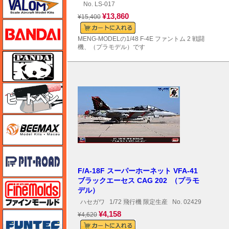
No. LS-017
¥13,860
¥15,400
バンダイ
MENG-MODELの1/48 F-4E ファントム 2 戦闘
機、（プラモデル）です
パンダホビー
ヒートペン（十和田技研・ブレインファクトリー）
BEEMAX
ピットロード
F/A-18F スーパーホーネット VFA-41
ブラックエーセス CAG 202 （プラモ
ファインモールド
デル）
ハセガワ
1/72 飛行機 限定生産
No. 02429
¥4,158
funtec（ファンテック）
¥4,620