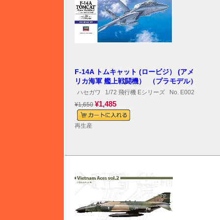
F-14A トムキャット (ロービジ） (アメ
リカ海軍 艦上戦闘機） （プラモデル）
ハセガワ
1/72 飛行機 Eシリーズ
No. E002
¥1,485
¥1,650
再生産