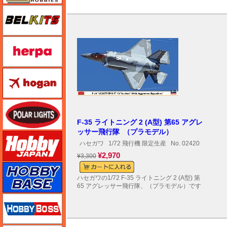
BELKITS
ヘルパ（herpa）
ホーガンウイングス
ポーラライツ
F-35 ライトニング 2 (A型) 第65 アグレ
ッサー飛行隊 （プラモデル）
ホビージャパン
ハセガワ
1/72 飛行機 限定生産
No. 02420
¥2,970
¥3,300
ホビーベース
ハセガワの1/72 F-35 ライトニング 2 (A型) 第
65 アグレッサー飛行隊、（プラモデル）です
ホビーボス