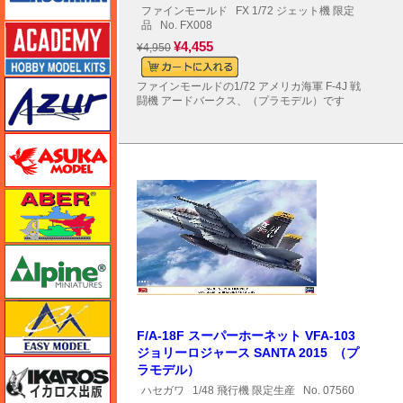
ファインモールド
FX 1/72 ジェット機 限定
品
No. FX008
アカデミー
¥4,455
¥4,950
アズール
ファインモールドの1/72 アメリカ海軍 F-4J 戦
闘機 アードバークス、（プラモデル）です
アスカモデル
アベール
アルパイン
イージーモデル
F/A-18F スーパーホーネット VFA-103
ジョリーロジャース SANTA 2015 （プ
イカロス出版
ラモデル）
ハセガワ
1/48 飛行機 限定生産
No. 07560