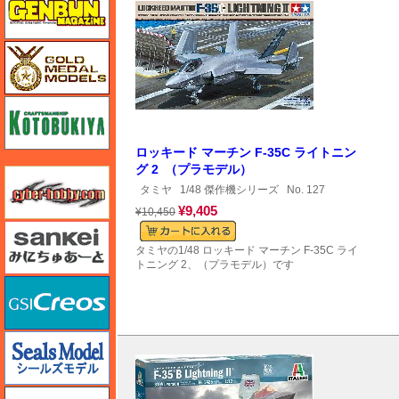
ゴールドメダルモデルズ
コトブキヤ
ロッキード マーチン F-35C ライトニン
グ 2 （プラモデル）
サイバーホビー
タミヤ
1/48 傑作機シリーズ
No. 127
¥9,405
¥10,450
さんけい みにちゅあーと
タミヤの1/48 ロッキード マーチン F-35C ライ
トニング 2、（プラモデル）です
GSIクレオス
シールズモデル
静岡模型協同組合