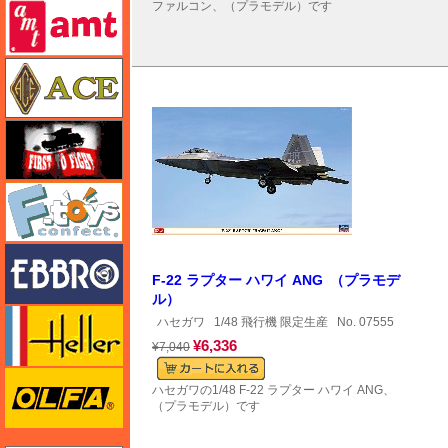
amt
ファルコン、（プラモデル）です
エース
FTF
エフトイズ
エブロ
F-22 ラプター ハワイ ANG （プラモデ
ル）
エレール
ハセガワ
1/48 飛行機 限定生産
No. 07555
¥6,336
¥7,040
オルファ
ハセガワの1/48 F-22 ラプター ハワイ ANG、
（プラモデル）です