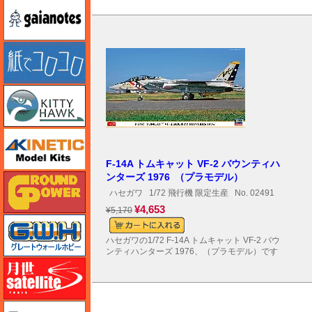
ガイアノーツ
紙でコロコロ
キティホーク
キネテック
F-14A トムキャット VF-2 バウンティハ
ンターズ 1976 （プラモデル）
ガリレオ出版 グランドパワー
ハセガワ
1/72 飛行機 限定生産
No. 02491
¥4,653
¥5,170
グレートウォールホビー
ハセガワの1/72 F-14A トムキャット VF-2 バウ
ンティハンターズ 1976、（プラモデル）です
月世 サテライトツールス
ゲンブンマガジン