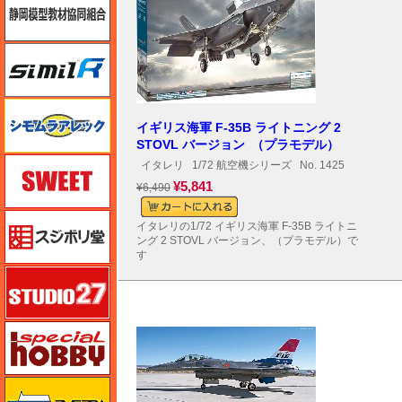
シミラー（similR）
シモムラアレック
イギリス海軍 F-35B ライトニング 2
STOVL バージョン （プラモデル）
スイート（SWEET）
イタレリ
1/72 航空機シリーズ
No. 1425
¥5,841
¥6,490
スジボリ堂
イタレリの1/72 イギリス海軍 F-35B ライトニ
ング 2 STOVL バージョン、（プラモデル）で
す
スタジオ27・タブデザイン
スペシャルホビー
ズベズダ（Zvezda）