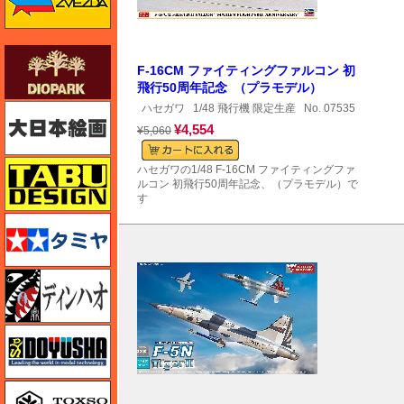
ダイオパーク（diopark）
F-16CM ファイティングファルコン 初
飛行50周年記念 （プラモデル）
大日本絵画
ハセガワ
1/48 飛行機 限定生産
No. 07535
¥4,554
¥5,060
タブデザイン・スタジオ27
ハセガワの1/48 F-16CM ファイティングファ
ルコン 初飛行50周年記念、（プラモデル）で
す
タミヤ
ディン・ハオ
童友社
トキソモデル（toxso_model）