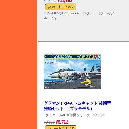
¥11,682
¥12,980
I Love Kitの1/48 F-22A ラプター、（プラモデ
ル）です
グラマン F-14A トムキャット 後期型
発艦セット （プラモデル）
タミヤ
1/48 傑作機シリーズ
No. 122
¥8,712
¥9,680