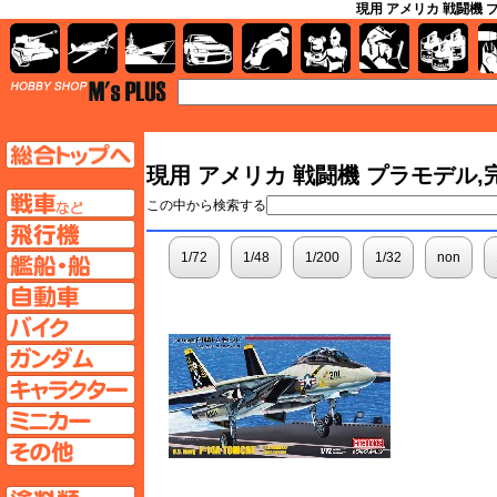
現用 アメリカ 戦闘機 
AFV
飛行機
艦船
自動車
バイク
キャラクター
ガンダム
塗料
TOP
TOPページへ
現用 アメリカ 戦闘機 プラモデル,
AFV
この中から検索する
飛行機ページへ
1/72
1/48
1/200
1/32
non
艦船ページへ
自動車ページへ
バイクページへ
ガンダムページへ
キャラクターページへ
ミニカーページへ
その他ページへ
塗料ページへ