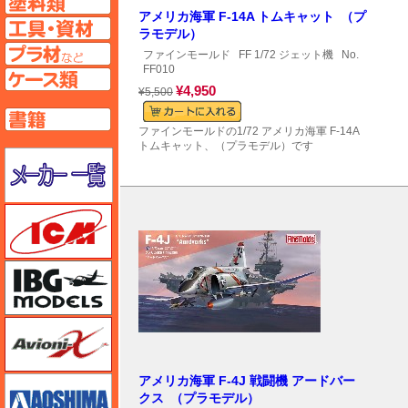
アメリカ海軍 F-14A トムキャット （プ
工具ページへ
ラモデル）
プラ材ページへ
ファインモールド
FF 1/72 ジェット機
No.
FF010
ケースページへ
¥4,950
¥5,500
書籍ページへ
ファインモールドの1/72 アメリカ海軍 F-14A
トムキャット、（プラモデル）です
メーカー一覧のページはこちら
ICM
IBG
Avioni-X（アヴィオニクス）
アメリカ海軍 F-4J 戦闘機 アードバー
アオシマ
クス （プラモデル）