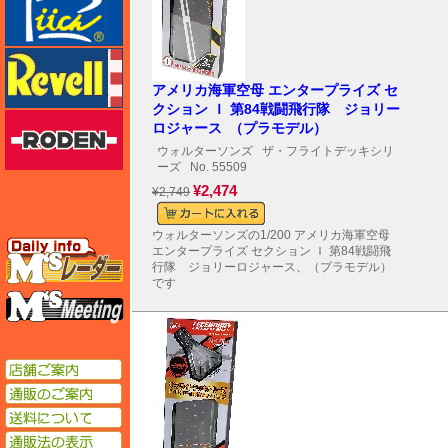
レベル
アメリカ海軍空母 エンタープライズ セ
クション Ｉ 第84戦闘飛行隊 ジョリー
ローデン
ロジャース （プラモデル）
ウォルターソンズ
ザ・フライトデッキシリ
ーズ
No. 55509
¥2,474
¥2,749
ウォルターソンズの1/200 アメリカ海軍空母
エムズレーダー
エンタープライズ セクション Ｉ 第84戦闘飛
行隊 ジョリーロジャース、（プラモデル）
です
エムズミーティング
店舗ご案内
通販のご案内
送料について
通販法の表示