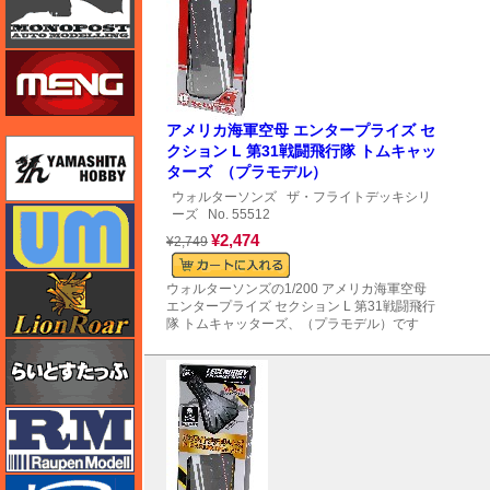
モンモデル（MENG MODEL）
アメリカ海軍空母 エンタープライズ セ
ユニモデル
クション L 第31戦闘飛行隊 トムキャッ
ターズ （プラモデル）
ウォルターソンズ
ザ・フライトデッキシリ
ユニモデル
ーズ
No. 55512
¥2,474
¥2,749
ライオンロア（LionRoar）
ウォルターソンズの1/200 アメリカ海軍空母
エンタープライズ セクション L 第31戦闘飛行
隊 トムキャッターズ、（プラモデル）です
らいとすたっふ
ラウペンモデル
リッチモデル