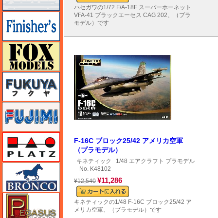
ハセガワの1/72 F/A-18F スーパーホーネット
VFA-41 ブラックエーセス CAG 202、（プラ
フィニッシャーズ
モデル）です
フォックスモデル（FOX MODELS）
フクヤ
フジミ
プラッツ
F-16C ブロック25/42 アメリカ空軍
（プラモデル）
キネティック
1/48 エアクラフト プラモデル
ブロンコモデル（Bronco Models）
No. K48102
¥11,286
¥12,540
ペガサスホビー
キネティックの1/48 F-16C ブロック25/42 ア
メリカ空軍、（プラモデル）です