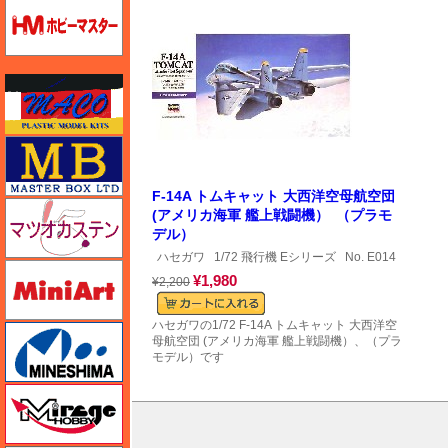
ホビーマスター
マコ
マスターボックス
F-14A トムキャット 大西洋空母航空団
マツオカステン
(アメリカ海軍 艦上戦闘機） （プラモ
デル）
ハセガワ
1/72 飛行機 Eシリーズ
No. E014
ミニアート
¥1,980
¥2,200
ハセガワの1/72 F-14A トムキャット 大西洋空
ミネシマ
母航空団 (アメリカ海軍 艦上戦闘機）、（プラ
モデル）です
ミラージュホビー