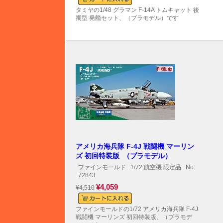
タミヤの1/48 グラマン F-14A トムキャット 後
期型 発艦セット、（プラモデル）です
アメリカ海兵隊 F-4J 戦闘機 マーリン
ズ 初回特装版 （プラモデル）
ファインモールド
1/72 航空機 限定品
No.
72843
¥4,059
¥4,510
ファインモールドの1/72 アメリカ海兵隊 F-4J
戦闘機 マーリンズ 初回特装版、（プラモデ