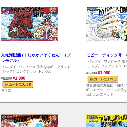
九蛇海賊船 (くじゃかいぞくせん) （プ
モビー・ディック号 
ラモデル）
バンダイ
ワンピース 偉
シップ）コレクション
No
バンダイ
ワンピース 偉大なる船（グランド
シップ）コレクション
No. 006
¥1,980
¥2,200
¥1,980
¥2,200
世界最強の海賊団「白ひげ
船、モビー・ディック号を
再生産
現した組立キット