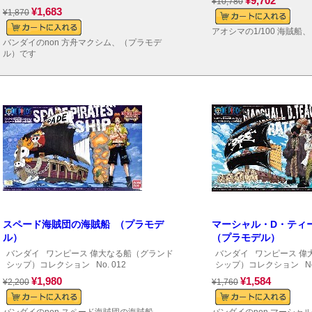
¥9,702
¥10,780
¥1,683
¥1,870
アオシマの1/100 海賊
バンダイのnon 方舟マクシム、（プラモデ
ル）です
スペード海賊団の海賊船 （プラモデ
マーシャル・D・ティ
ル）
（プラモデル）
バンダイ
ワンピース 偉大なる船（グランド
バンダイ
ワンピース 偉
シップ）コレクション
No. 012
シップ）コレクション
No
¥1,980
¥1,584
¥2,200
¥1,760