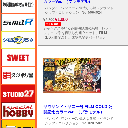
カラーVer. （プラモデル）
バンダイ
ワンピース 偉大なる船（グランド
シップ）コレクション
No. 5064024
シミラー（similR）
¥1,980
¥2,200
SOLD OUT
シャンクス率いる赤髪海賊団の乗船、レッド･
フォース号 を再現した組立キット、FILM
シモムラアレック
RED公開記念した成型色変更バージョン
スイート（SWEET）
スジボリ堂
スタジオ27・タブデザイン
スペシャルホビー
サウザンド・サニー号 FILM GOLD 公
開記念カラーVer. （プラモデル）
バンダイ
ワンピース 偉大なる船（グランド
ズベズダ（Zvezda）
シップ）コレクション
No. 0207582