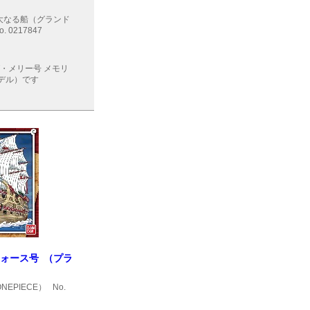
大なる船（グランド
. 0217847
グ・メリー号 メモリ
モデル）です
フォース号 （プラ
NEPIECE）
No.