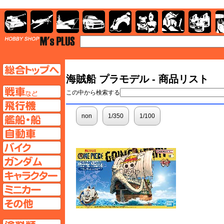
AFV
飛行機
艦船
自動車
バイク
キャラクター
ガンダム
塗料
TOP
TOPページへ
海賊船 プラモデル - 商品リスト
AFV
この中から検索する
飛行機ページへ
non
1/350
1/100
艦船ページへ
自動車ページへ
バイクページへ
ガンダムページへ
キャラクターページへ
ミニカーページへ
その他ページへ
塗料ページへ