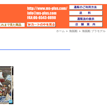
通
TOP
送
通
カートの中を見る
店
これまで見た商品
ホーム
＞
海賊船
＞
海賊船 プラモデル