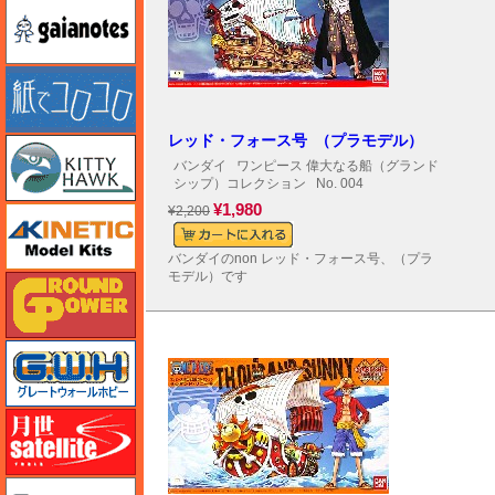
ガイアノーツ
紙でコロコロ
レッド・フォース号 （プラモデル）
キティホーク
バンダイ
ワンピース 偉大なる船（グランド
シップ）コレクション
No. 004
¥1,980
¥2,200
キネテック
バンダイのnon レッド・フォース号、（プラ
モデル）です
ガリレオ出版 グランドパワー
グレートウォールホビー
月世 サテライトツールス
ゲンブンマガジン