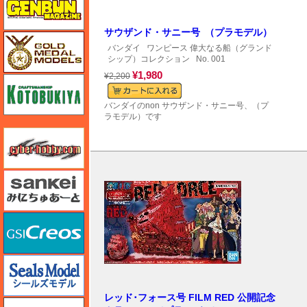
サウザンド・サニー号 （プラモデル）
ゴールドメダルモデルズ
バンダイ
ワンピース 偉大なる船（グランド
シップ）コレクション
No. 001
¥1,980
¥2,200
コトブキヤ
バンダイのnon サウザンド・サニー号、（プ
ラモデル）です
サイバーホビー
さんけい みにちゅあーと
GSIクレオス
シールズモデル
レッド･フォース号 FILM RED 公開記念
静岡模型協同組合