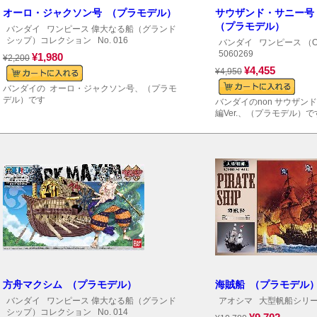
オーロ・ジャクソン号 （プラモデル）
サウザンド・サニー号 
（プラモデル）
バンダイ
ワンピース 偉大なる船（グランド
シップ）コレクション
No. 016
バンダイ
ワンピース （O
5060269
¥1,980
¥2,200
¥4,455
¥4,950
バンダイの オーロ・ジャクソン号、（プラモ
デル）です
バンダイのnon サウザン
編Ver.、（プラモデル）で
方舟マクシム （プラモデル）
海賊船 （プラモデル
バンダイ
ワンピース 偉大なる船（グランド
アオシマ
大型帆船シリ
シップ）コレクション
No. 014