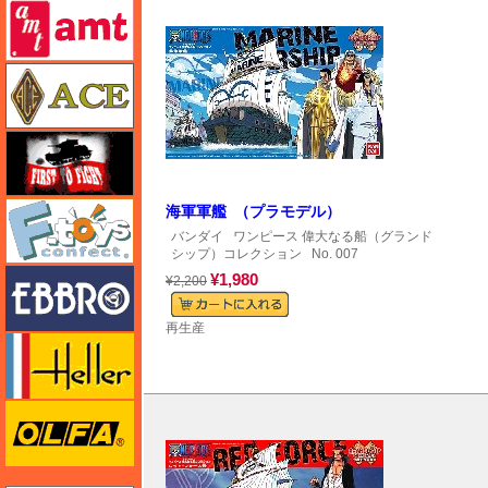
amt
エース
FTF
エフトイズ
海軍軍艦 （プラモデル）
バンダイ
ワンピース 偉大なる船（グランド
シップ）コレクション
No. 007
エブロ
¥1,980
¥2,200
再生産
エレール
オルファ