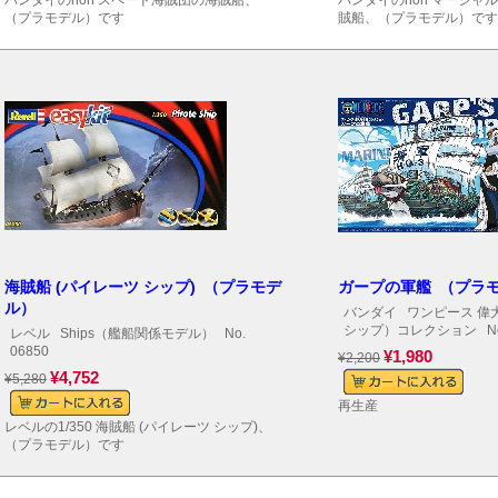
バンダイのnon スペード海賊団の海賊船、
バンダイのnon マーシャ
（プラモデル）です
賊船、（プラモデル）です
海賊船 (パイレーツ シップ) （プラモデ
ガープの軍艦 （プラ
ル）
バンダイ
ワンピース 偉
シップ）コレクション
No
レベル
Ships（艦船関係モデル）
No.
06850
¥1,980
¥2,200
¥4,752
¥5,280
再生産
レベルの1/350 海賊船 (パイレーツ シップ)、
（プラモデル）です