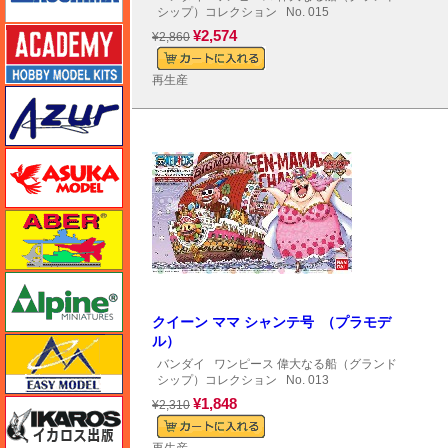
シップ）コレクション
No. 015
アカデミー
¥2,574
¥2,860
再生産
アズール
アスカモデル
アベール
アルパイン
クイーン ママ シャンテ号 （プラモデ
ル）
イージーモデル
バンダイ
ワンピース 偉大なる船（グランド
シップ）コレクション
No. 013
¥1,848
イカロス出版
¥2,310