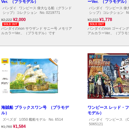
Ver. （プラモデル）
ーVer. （プラモデル）
バンダイ
ワンピース 偉大なる船（グランド
バンダイ
ワンピース 偉
シップ）コレクション
No. 0219771
シップ）コレクション
No
¥2,000
¥1,778
¥2,222
¥2,222
SOLD OUT
SOLD OUT
バンダイのnon サウザンド サニー号 メモリア
バンダイのnon ゴーイン
ルカラーVer.、（プラモデル）です
アルカラーVer.、（プラ
海賊船 ブラックスワン号 （プラモデ
ワンピース レッド・
ル）
モデル）
ズベズダ
1/350 艦船モデル
No. 6514
バンダイ
ワンピース （O
5065121
¥1,584
¥1,760