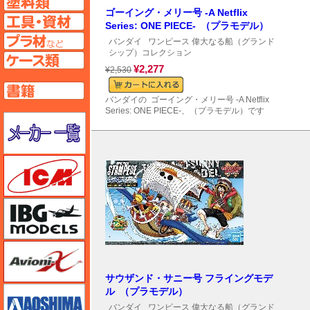
ゴーイング・メリー号 -A Netflix
工具ページへ
Series: ONE PIECE- （プラモデル）
プラ材ページへ
バンダイ
ワンピース 偉大なる船（グランド
シップ）コレクション
ケースページへ
¥2,277
¥2,530
書籍ページへ
バンダイの ゴーイング・メリー号 -A Netflix
Series: ONE PIECE-、（プラモデル）です
メーカー一覧のページはこちら
ICM
IBG
Avioni-X（アヴィオニクス）
サウザンド・サニー号 フライングモデ
アオシマ
ル （プラモデル）
バンダイ
ワンピース 偉大なる船（グランド