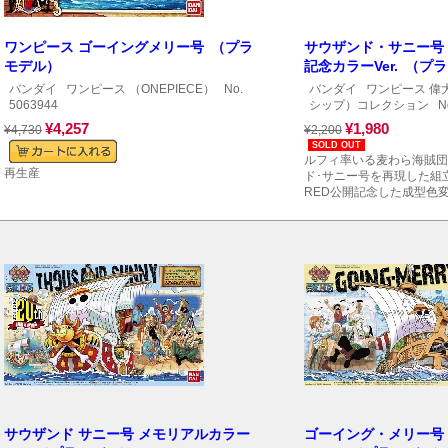
ワンピース ゴーイングメリー号 （プラ
サウザンド・サニー号 FI
モデル）
記念カラーVer. （プ
バンダイ
ワンピース （ONEPIECE）
No.
バンダイ
ワンピース 偉
5063944
シップ）コレクション
No
¥4,257
¥1,980
¥4,730
¥2,200
SOLD OUT
ルフィ率いる麦わら海賊団
再生産
ド･サニー号を再現した組立
RED公開記念した成型色
サウザンド サニー号 メモリアルカラー
ゴーイング・メリー号