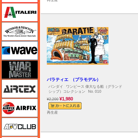
再生産
イタレリ
ウインザー＆ニュートン
ウェーブ
ウォーマスターズ
バラティエ （プラモデル）
エアテックス
バンダイ
ワンピース 偉大なる船（グランド
シップ）コレクション
No. 010
¥1,980
¥2,200
エアフィックス
再生産
AFVクラブ