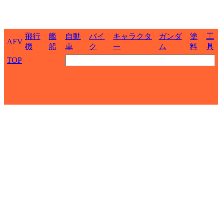
飛行
艦
自動
バイ
キャラクタ
ガンダ
塗
工
AFV
機
船
車
ク
ー
ム
料
具
TOP