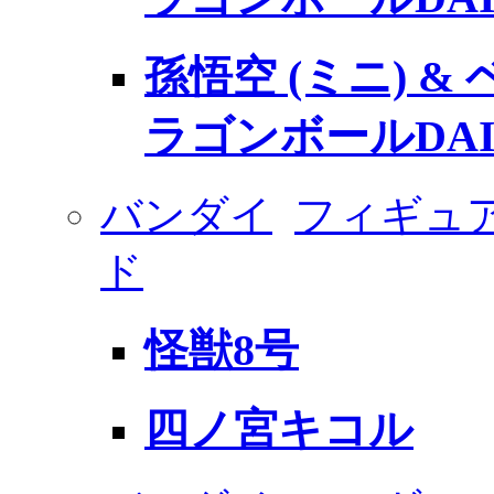
孫悟空 (ミニ) & 
ラゴンボールDAI
バンダイ
フィギュ
ド
怪獣8号
四ノ宮キコル