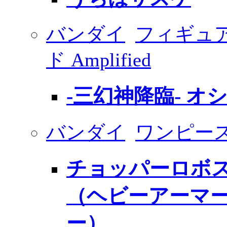
バンダイ
フィギュ
ド Amplified
-三幻神降臨- オ
バンダイ
ワンピース 
チョッパーロボス
（ヘビーアーマ
ー）