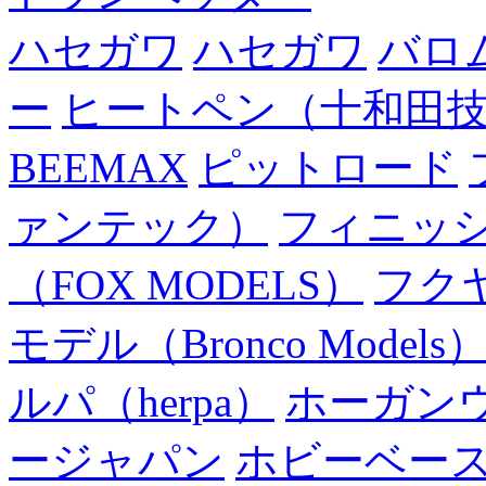
ハセガワ
ハセガワ
バロ
ー
ヒートペン（十和田
BEEMAX
ピットロード
ァンテック）
フィニッ
（FOX MODELS）
フク
モデル（Bronco Models
ルパ（herpa）
ホーガン
ージャパン
ホビーベー