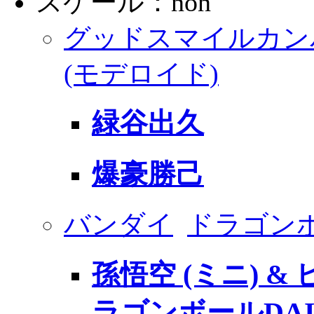
スケール：non
グッドスマイルカン
(モデロイド)
緑谷出久
爆豪勝己
バンダイ
ドラゴンボ
孫悟空 (ミニ) & 
ラゴンボールDAI