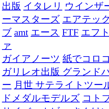
出版
イタレリ
ウインザ
ーマスターズ
エアテッ
ブ
amt
エース
FTF
エフ
ァ
ガイアノーツ
紙でコロ
ガリレオ出版 グランド
ー
月世 サテライトツー
ドメダルモデルズ
コト