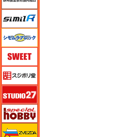
シミラー（similR）
シモムラアレック
スイート（SWEET）
スジボリ堂
スタジオ27・タブデザイン
スペシャルホビー
ズベズダ（Zvezda）