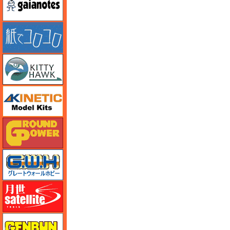
紙でコロコロ
キティホーク
キネテック
ガリレオ出版 グランドパワー
グレートウォールホビー
月世 サテライトツールス
ゲンブンマガジン