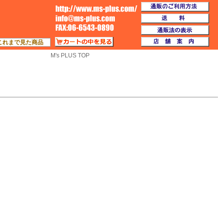
通
TOP
送
通
カートの中を見る
店
これまで見た商品
M's PLUS TOP