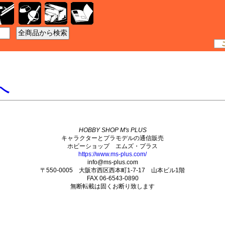
工具
資材
ケース
書籍
へ
HOBBY SHOP M's PLUS
キャラクターとプラモデルの通信販売
ホビーショップ エムズ・プラス
https://www.ms-plus.com/
info@ms-plus.com
〒550-0005 大阪市西区西本町1-7-17 山本ビル1階
FAX 06-6543-0890
無断転載は固くお断り致します