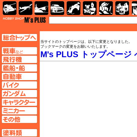
AFV
飛行機
艦船
自動車
バイク
キャラクター
ガンダム
塗料
TOP
TOPページへ
当サイトのトップページは、以下に変更となりました。
ブックマークの変更をお願いいたします。
AFV
M's PLUS トップページ 
飛行機ページへ
M's PLUS
艦船ページへ
自動車ページへ
バイクページへ
ガンダムページへ
キャラクターページへ
ミニカーページへ
その他ページへ
塗料ページへ