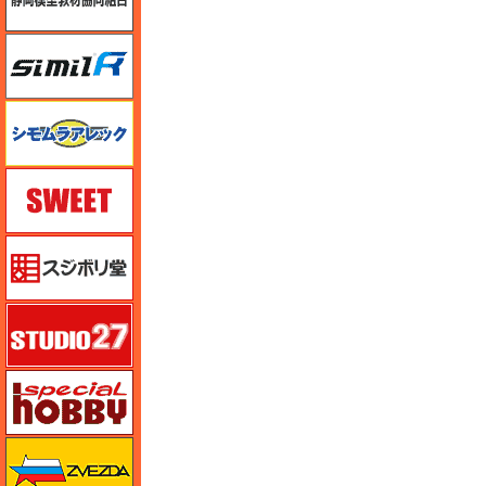
シミラー（similR）
シモムラアレック
スイート（SWEET）
スジボリ堂
スタジオ27・タブデザイン
スペシャルホビー
ズベズダ（Zvezda）