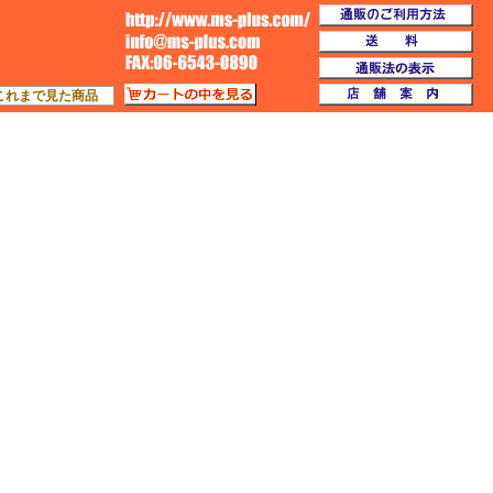
通
TOP
送
通
カートの中を見る
店
これまで見た商品