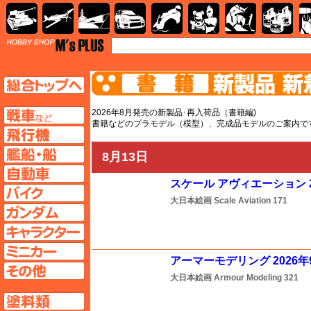
AFV
飛行機
艦船
自動車
バイク
キャラクター
ガンダム
塗料
TOP
TOPページへ
AFV
2026年8月発売の新製品･再入荷品（書籍編)
書籍などのプラモデル（模型）、完成品モデルのご案内で
飛行機ページへ
艦船ページへ
8月13日
自動車ページへ
スケール アヴィエーション 2
バイクページへ
大日本絵画
Scale Aviation
171
ガンダムページへ
キャラクターページへ
ミニカーページへ
アーマーモデリング 2026年
その他ページへ
大日本絵画
Armour Modeling
321
塗料ページへ