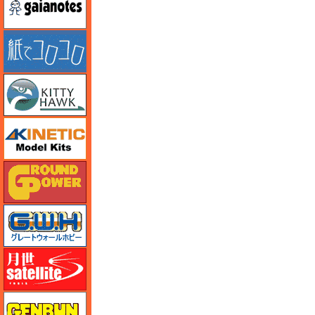
紙でコロコロ
キティホーク
キネテック
ガリレオ出版 グランドパワー
グレートウォールホビー
月世 サテライトツールス
ゲンブンマガジン