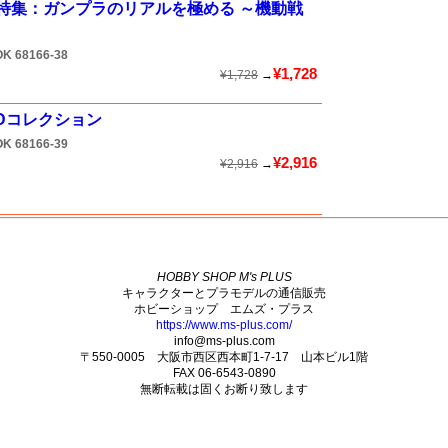
22 特集：ガンプラのリアルを極める ～機動戦
OK
68166-38
¥1,728
¥1,728
→
3Dコレクション
OK
68166-39
¥2,916
¥2,916
→
HOBBY SHOP M's PLUS
キャラクターとプラモデルの通信販売
ホビーショップ エムズ・プラス
https://www.ms-plus.com/
info@ms-plus.com
〒550-0005 大阪市西区西本町1-7-17 山本ビル1階
FAX 06-6543-0890
無断転載は固くお断り致します