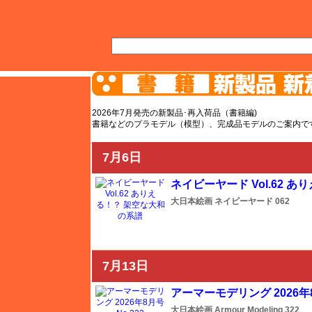
AFV
飛行機
艦船
自動車
バイク
キャラクター
ガンダム
塗料
TOP
TOPページへ
AFV
2026年7月発売の新製品･再入荷品（書籍編)
書籍などのプラモデル（模型）、完成品モデルのご案内で
飛行機ページへ
艦船ページへ
7月6日
自動車ページへ
ネイビーヤード Vol.62 
バイクページへ
大日本絵画
ネイビーヤード
062
ガンダムページへ
キャラクターページへ
ミニカーページへ
7月13日
その他ページへ
アーマーモデリング 2026年8月
塗料ページへ
大日本絵画
Armour Modeling
322