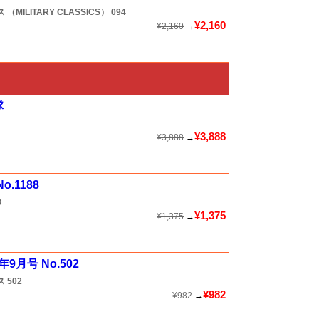
MILITARY CLASSICS）
094
¥2,160
¥2,160
→
隊
¥3,888
¥3,888
→
.1188
8
¥1,375
¥1,375
→
9月号 No.502
ス
502
¥982
¥982
→