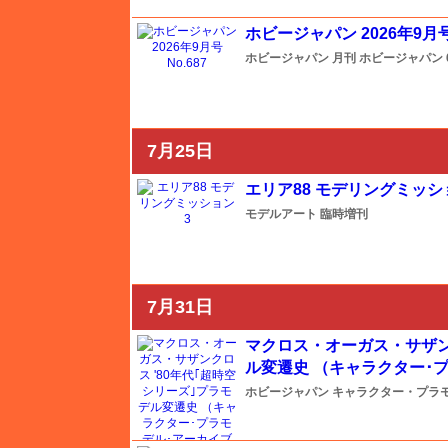
イタレリ
ホビージャパン 2026年9月号 
ホビージャパン
月刊 ホビージャパン
ウインザー＆ニュートン
ウェーブ
7月25日
ウォーマスターズ
エリア88 モデリングミッショ
モデルアート
臨時増刊
エアテックス
7月31日
エアフィックス
マクロス・オーガス・サザンク
ル変遷史 （キャラクター･プラ
AFVクラブ
ホビージャパン
キャラクター・プラ
amt