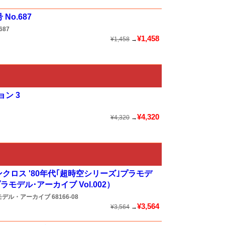
No.687
687
¥1,458
¥1,458
→
ン 3
¥4,320
¥4,320
→
ロス '80年代｢超時空シリーズ｣プラモデ
モデル･アーカイブ Vol.002）
モデル・アーカイブ
68166-08
¥3,564
¥3,564
→