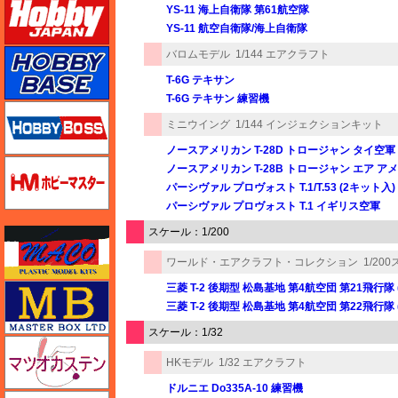
YS-11 海上自衛隊 第61航空隊
YS-11 航空自衛隊/海上自衛隊
ホビーベース
バロムモデル
1/144 エアクラフト
T-6G テキサン
T-6G テキサン 練習機
ホビーボス
ミニウイング
1/144 インジェクションキット
ノースアメリカン T-28D トロージャン タイ空軍
ホビーマスター
ノースアメリカン T-28B トロージャン エア ア
パーシヴァル プロヴォスト T.1/T.53 (2キット入)
パーシヴァル プロヴォスト T.1 イギリス空軍
スケール：1/200
マコ
ワールド・エアクラフト・コレクション
1/2
三菱 T-2 後期型 松島基地 第4航空団 第21飛行隊 (5
マスターボックス
三菱 T-2 後期型 松島基地 第4航空団 第22飛行隊 (9
スケール：1/32
マツオカステン
HKモデル
1/32 エアクラフト
ドルニエ Do335A-10 練習機