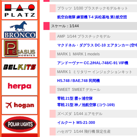
プラッツ
プラッツ
1/100 プラスチックモデルキット
航空自衛隊 練習機 T-4 浜松基地 第1航空団
ブロンコモデル（Bronco Models）
スケール：1/144
AMP
1/144 プラスチックモデル
ペガサスホビー
マクドネル・ダグラス DC-10 エアタンカー (空
MARK 1
MARK 1 models
BELKITS
アンドーヴァー CC.2/HAL-748/C-91 VIP機
MARK 1
ミリタリー インジェクションキット
ヘルパ（herpa）
HS.748 / BAE.748 民間機
SWEET
SWEET デカール
零戦 21型 霞ヶ浦空隊
ホーガンウイングス
零戦 21型 神ノ池航空隊 (コウ-169)
ズベズダ
1/144 エアモデル
ポーラライツ
イルクート MS-21-300
ハセガワ
1/144 飛行機 限定生産
ホビージャパン