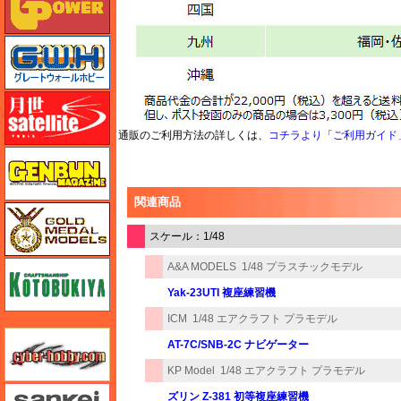
グレートウォールホビー
月世 サテライトツールス
通販のご利用方法の詳しくは、
コチラより「ご利用ガイド
ゲンブンマガジン
関連商品
ゴールドメダルモデルズ
スケール：1/48
コトブキヤ
A&A MODELS
1/48 プラスチックモデル
Yak-23UTI 複座練習機
ICM
1/48 エアクラフト プラモデル
サイバーホビー
AT-7C/SNB-2C ナビゲーター
KP Model
1/48 エアクラフト プラモデル
さんけい みにちゅあーと
ズリン Z-381 初等複座練習機