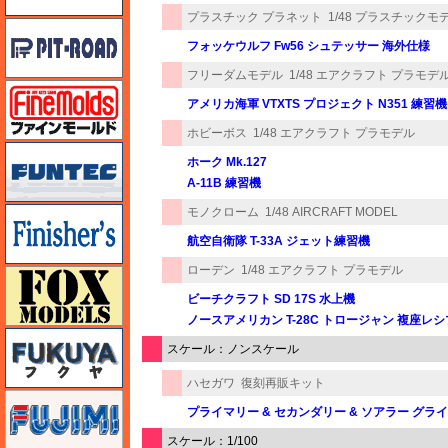
プラスチック プラネット
1/48 プラスチックモ
ピットロード
フォッケウルフ Fw56 シュテッサー 海外仕様
フリーダムモデル
1/48 エアクラフト プラモデ
ファインモールド
アメリカ海軍 VTXTS プロジェクト N351 練習機 Wh
ホビーボス
1/48 エアクラフト プラモデル
funtec（ファンテック）
ホーク Mk.127
A-11B 練習機
モノクローム
1/48 AIRCRAFT MODEL
フィニッシャーズ
航空自衛隊 T-33A ジェット練習機
ローデン
1/48 エアクラフト プラモデル
フォックスモデル（FOX MODELS）
ビーチクラフト SD 17S 水上機
ノースアメリカン T-28C トロージャン 複座レ
フクヤ
スケール：ノンスケール
ハセガワ
復刻再販キット
フジミ
プライマリー & セカンダリー & ソアラー グラ
スケール：1/100