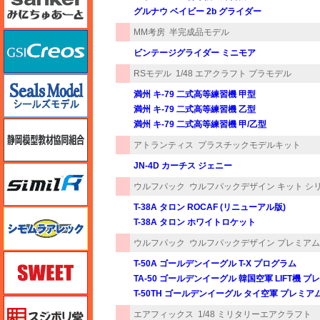
グルナウ ベイビー 2b グライダー
MM考房
半完成品モデル
GSIクレオス
ビンテージグライダー ミニモア
RSモデル
1/48 エアクラフト プラモデル
シールズモデル
満州 キ-79 二式高等練習機 甲型
満州 キ-79 二式高等練習機 乙型
満州 キ-79 二式高等練習機 甲/乙型
静岡模型協同組合
アトランティス
プラスチックモデルキット
JN-4D カーチス ジェニー
シミラー（similR）
ウルフパック
ウルフパックデザイン キット シ
T-38A タロン ROCAF (リニューアル版)
シモムラアレック
T-38A タロン ホワイトロケット
ウルフパック
ウルフパックデザイン プレミア
スイート（SWEET）
T-50A ゴールデンイーグル T-X プログラム
TA-50 ゴールデンイーグル 韓国空軍 LIFT機
T-50TH ゴールデンイーグル タイ空軍 プレミ
スジボリ堂
エアフィックス
1/48 ミリタリーエアクラフト