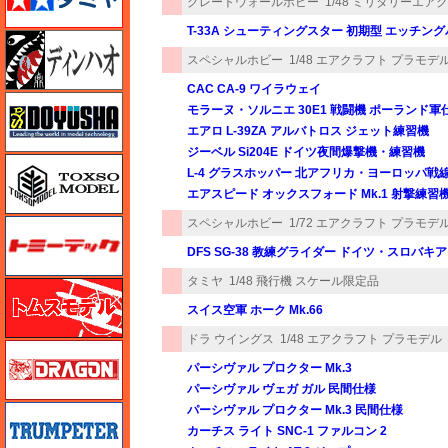
グレートウォールホビー
1/48 ミリタリーエア
T-33A シューティングスター 初期型 エッチン
ディン・ハオ
スペシャルホビー
1/48 エアクラフト プラモデ
CAC CA-9 ワイラウェイ
童友社
モラーヌ・ソルニエ 30E1 戦闘機 ポーランド軍
エアロ L-39ZA アルバトロス ジェット練習機
ジーベル Si204E ドイツ夜間爆撃機・練習機
トキソモデル（toxso_model）
L-4 グラスホッパー 北アフリカ・ヨーロッパ戦
エアスピード オックスフォード Mk.1 射撃練習
スペシャルホビー
1/72 エアクラフト プラモデ
トミーテック
DFS SG-38 教練グライダー ドイツ・スロバキア
タミヤ
1/48 飛行機 スケール限定品
トムスモデル
スイス空軍 ホーク Mk.66
ドラ ウイングス
1/48 エアクラフト プラモデル
ドラゴン
パーシヴァル プロクター Mk.3
パーシヴァル ヴェガ ガル 民間仕様
パーシヴァル プロクター Mk.3 民間仕様
トランペッター
カーチス ライト SNC-1 ファルコン 2