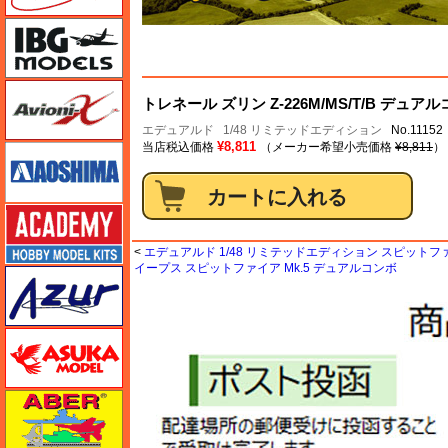
IBG
Avioni-X（アヴィオニクス）
トレネール ズリン Z-226M/MS/T/B デュア
エデュアルド
1/48 リミテッドエディション
No.1115
¥8,811
当店税込価格
（メーカー希望小売価格
¥8,811
）
アオシマ
アカデミー
<
エデュアルド 1/48 リミテッドエディション スピットフ
イープス スピットファイア Mk.5 デュアルコンボ
アズール
アスカモデル
アベール