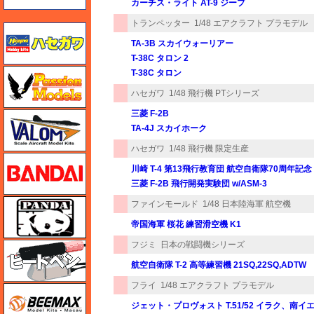
カーチス・ライト AT-9 ジープ
トランペッター
1/48 エアクラフト プラモデル
ハセガワ
TA-3B スカイウォーリアー
T-38C タロン 2
ハセガワ
T-38C タロン
ハセガワ
1/48 飛行機 PTシリーズ
三菱 F-2B
バロムモデル
TA-4J スカイホーク
ハセガワ
1/48 飛行機 限定生産
バンダイ
川崎 T-4 第13飛行教育団 航空自衛隊70周年記念
三菱 F-2B 飛行開発実験団 w/ASM-3
パンダホビー
ファインモールド
1/48 日本陸海軍 航空機
帝国海軍 桜花 練習滑空機 K1
フジミ
日本の戦闘機シリーズ
ヒートペン（十和田技研・ブレインファクトリー）
航空自衛隊 T-2 高等練習機 21SQ,22SQ,ADTW
フライ
1/48 エアクラフト プラモデル
BEEMAX
ジェット・プロヴォスト T.51/52 イラク、南