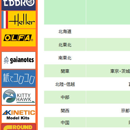
エレール
オルファ
ガイアノーツ
紙でコロコロ
キティホーク
キネテック
ガリレオ出版 グランドパワー