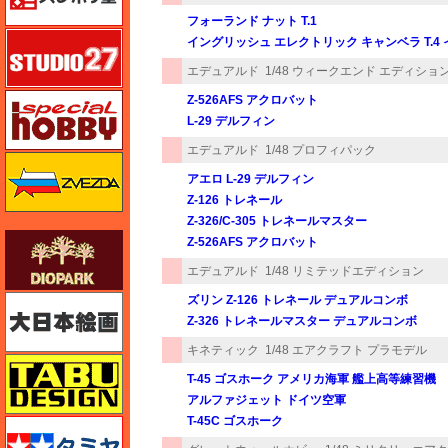
フォーランド ナット T.1
スタジオ27・タブデザイン
イングリッシュ エレクトリック キャンベラ T.4 イ
エデュアルド
1/48 ウィークエンド エディショ
スペシャルホビー
Z-526AFS アクロバット
L-29 デルフィン
エデュアルド
1/48 プロフィパック
ズベズダ（Zvezda）
アエロ L-29 デルフィン
Z-126 トレネール
Z-326/C-305 トレネールマスター
ダイオパーク（diopark）
Z-526AFS アクロバット
エデュアルド
1/48 リミテッドエディション
ズリン Z-126 トレネール デュアルコンボ
大日本絵画
Z-326 トレネールマスター デュアルコンボ
キネティック
1/48 エアクラフト プラモデル
タブデザイン・スタジオ27
T-45 ゴスホーク アメリカ海軍 艦上高等練習機
アルファジェット ドイツ空軍
T-45C ゴスホーク
タミヤ