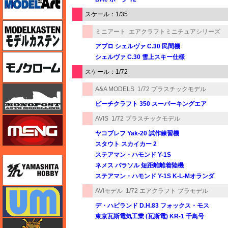
スケール：1/35
モデルカステン
ミニアート
エアクラフトミニチュアシリーズ
アブロ シェルヴァ C.30 民間機
モノクローム
シェルヴァ C.30 雪上スキー仕様
スケール：1/72
モノポスト
A&A MODELS
1/72 プラスチックモデル
ビーチクラフト 350 スーパーキングエア
AVIS
1/72 プラスチックモデル
モンモデル（MENG MODEL）
ヤコブレフ Yak-20 試作練習機
スタウト スカイカー 2
ステアマン・ハモンド Y-1S
ユニモデル
ネメス パラソル 短距離離着陸機
ステアマン・ハモンド Y-1S K-L-Mオランダ
ユニモデル
AVIモデル
1/72 エアクラフト プラモデル
デ・ハビランド D.H.83 フォックス・モス
東京瓦斯電気工業 (瓦斯電) KR-1 千鳥号
ライオンロア（LionRoar）