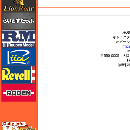
らいとすたっふ
M's PLUS
HOB
ラウペンモデル
キャラクタ
ホビーシ
http
リッチモデル
i
〒550-0005 
F
無断転
レベル
ローデン
エムズレーダー