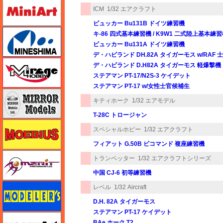
ミニアート
ICM
1/32 エアクラフト
ビュッカー Bu131B ドイツ練習機
ミネシマ
キ-86 四式基本練習機 / K9W1 二式陸上基本練習
ビュッカー Bu131A ドイツ練習機
デ・ハビランド DH.82A タイガーモス w/RAF
ミラージュホビー
デ・ハビランド D.H82A タイガーモス 軽爆撃機
ステアマン PT-17/N2S-3 ケイデット
ステアマン PT-17 w/女性士官候補生
ミラーモデルズ
キティホーク
1/32 エアモデル
T-28C トロージャン
メビウス
スペシャルホビー
1/32 エアクラフト
フィアット G.50B ビコマンド 複座練習機
メリットインターナショナル
トランペッター
1/32 エアクラフトシリーズ
中国 CJ-6 初等練習機
モデラーズ
レベル
1/32 Aircraft
D.H. 82A タイガーモス
ステアマン PT-17 ケイデット
モデルアート
BAe ホーク T2