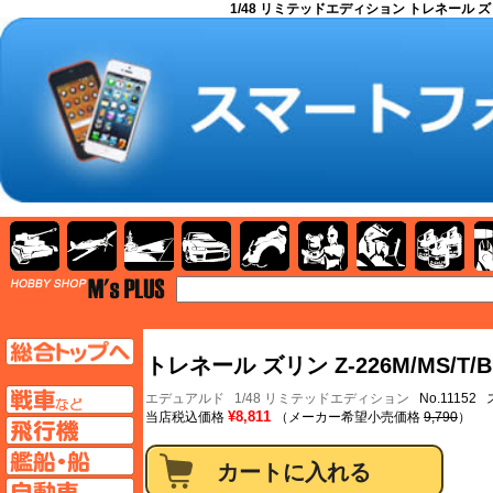
1/48 リミテッドエディション トレネール ズリン 
AFV
飛行機
艦船
自動車
バイク
キャラクター
ガンダム
塗料
TOP
TOPページへ
トレネール ズリン Z-226M/MS/T
AFV
エデュアルド
1/48 リミテッドエディション
No.11152
¥8,811
当店税込価格
（メーカー希望小売価格
9,790
）
飛行機ページへ
艦船ページへ
自動車ページへ