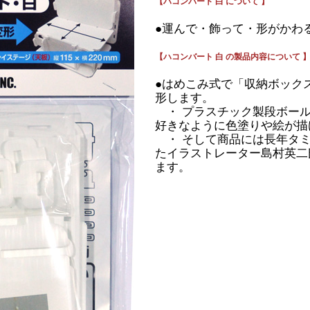
【ハコンバート 白 について 】
●運んで・飾って・形がかわる
【ハコンバート 白 の製品内容について 
●はめこみ式で「収納ボック
形します。
・ プラスチック製段ボール
好きなように色塗りや絵が描
・ そして商品には長年タミ
たイラストレーター島村英二
ます。