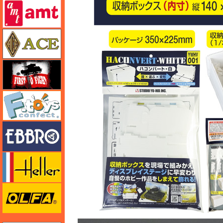
amt
エース
FTF
エフトイズ
エブロ
エレール
オルファ