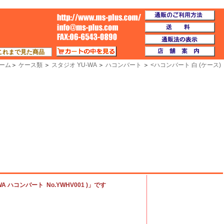
通
TOP
送
通
カートの中を見る
店
これまで見た商品
ーム
＞
ケース類
＞
スタジオ YU-WA
＞
ハコンバート
＞
<
ハコンバート 白 (ケース)
A ハコンバート No.YWHV001 )」です