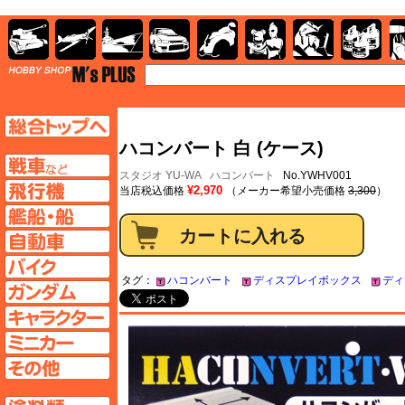
AFV
飛行機
艦船
自動車
バイク
キャラクター
ガンダム
塗料
TOP
TOPページへ
ハコンバート 白 (ケース)
AFV
スタジオ YU-WA
ハコンバート
No.YWHV001
飛行機ページへ
¥2,970
当店税込価格
（メーカー希望小売価格
3,300
）
艦船ページへ
自動車ページへ
バイクページへ
タグ：
ハコンバート
ディスプレイボックス
ディ
ガンダムページへ
キャラクターページへ
ミニカーページへ
その他ページへ
塗料ページへ