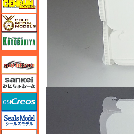
ゴールドメダルモデルズ
コトブキヤ
サイバーホビー
さんけい みにちゅあーと
GSIクレオス
シールズモデル
静岡模型協同組合