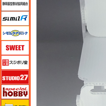
シミラー（similR）
シモムラアレック
スイート（SWEET）
スジボリ堂
スタジオ27・タブデザイン
スペシャルホビー
ズベズダ（Zvezda）