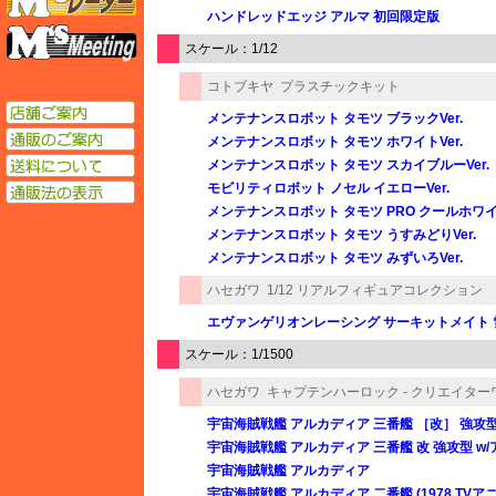
ハンドレッドエッジ アルマ 初回限定版
エムズミーティング
スケール：1/12
コトブキヤ
プラスチックキット
店舗ご案内
メンテナンスロボット タモツ ブラックVer.
通販のご案内
メンテナンスロボット タモツ ホワイトVer.
送料について
メンテナンスロボット タモツ スカイブルーVer.
モビリティロボット ノセル イエローVer.
通販法の表示
メンテナンスロボット タモツ PRO クールホワイト
メンテナンスロボット タモツ うすみどりVer.
メンテナンスロボット タモツ みずいろVer.
ハセガワ
1/12 リアルフィギュアコレクション
エヴァンゲリオンレーシング サーキットメイト 
スケール：1/1500
ハセガワ
キャプテンハーロック - クリエイタ
宇宙海賊戦艦 アルカディア 三番艦 ［改］ 強攻
宇宙海賊戦艦 アルカディア 三番艦 改 強攻型 
宇宙海賊戦艦 アルカディア
宇宙海賊戦艦 アルカディア 二番艦 (1978 TVア