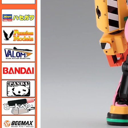
ハセガワ
ハセガワ
バロムモデル
バンダイ
パンダホビー
ヒートペン（十和田技研・ブレインファクトリー）
BEEMAX