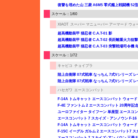
復讐を埋めた山 三菱 A6M5 零式艦上戦闘機 52
スケール：1/60
XIAOT
スーパー マニューバー アーマード ウォ
超高機動装甲 猫忍者 C.A.T-01 影
超高機動装甲 猫忍者 C.A.T-02 長距離重火力狙撃
超高機動装甲 猫忍者 C.A.T-03 突撃戦場司令機 
スケール：1/72
キャビコ
チョイプラ
陸上自衛隊 07式戦車 なっちん 7式Vシリーズ 
陸上自衛隊 07式戦車 なっちん 7式Vシリーズ 
ハセガワ
エースコンバット
F-14A トムキャット エースコンバット ウォー
F-4E ファントム 2 エースコンバット 20周年記
ユーロファイター タイフーン 単座型 エースコン
エースコンバット 7 スカイズ・アンノウン F-16
F-14A トムキャット エースコンバット ウォー
F-15C イーグル ガルム 2 エースコンバット7 
エースコンバット 7 スカイズ･アンノウン 三菱 F-2A