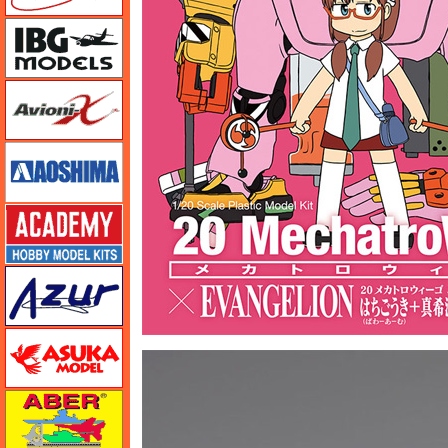
IBG
Avioni-X（アヴィオニクス）
アオシマ
アカデミー
アズール
アスカモデル
アベール