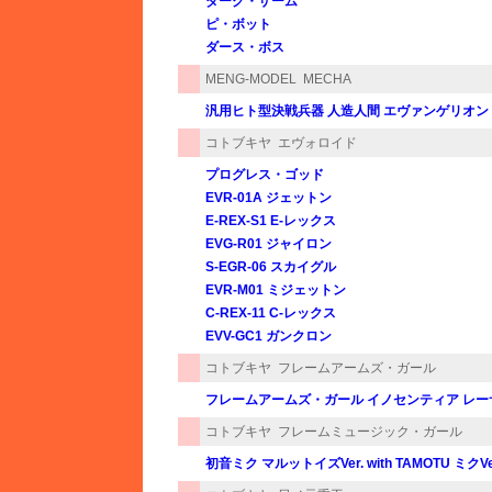
ダーク・ザーム
ピ・ボット
ダース・ボス
MENG-MODEL
MECHA
汎用ヒト型決戦兵器 人造人間 エヴァンゲリオン 初号
コトブキヤ
エヴォロイド
プログレス・ゴッド
EVR-01A ジェットン
E-REX-S1 E-レックス
EVG-R01 ジャイロン
S-EGR-06 スカイグル
EVR-M01 ミジェットン
C-REX-11 C-レックス
EVV-GC1 ガンクロン
コトブキヤ
フレームアームズ・ガール
フレームアームズ・ガール イノセンティア レーサー 
コトブキヤ
フレームミュージック・ガール
初音ミク マルットイズVer. with TAMOTU ミクVe