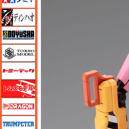
ディン・ハオ
童友社
トキソモデル（toxso_model）
トミーテック
トムスモデル
ドラゴン
トランペッター