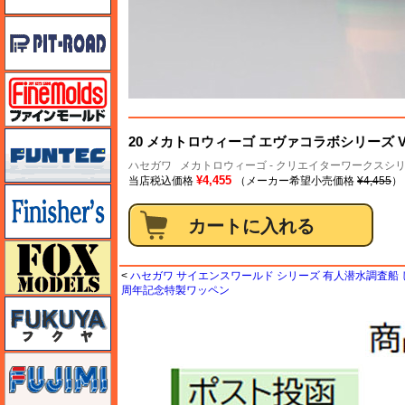
ピットロード
ファインモールド
funtec（ファンテック）
20 メカトロウィーゴ エヴァコラボシリーズ V
ハセガワ
メカトロウィーゴ - クリエイターワークスシ
¥4,455
当店税込価格
（メーカー希望小売価格
¥4,455
）
フィニッシャーズ
フォックスモデル（FOX MODELS）
<
ハセガワ サイエンスワールド シリーズ 有人潜水調査船 しん
周年記念特製ワッペン
フクヤ
フジミ