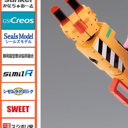
GSIクレオス
シールズモデル
静岡模型協同組合
シミラー（similR）
シモムラアレック
スイート（SWEET）
スジボリ堂