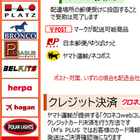
プラッツ
ブロンコモデル（Bronco Models）
ペガサスホビー
BELKITS
ヘルパ（herpa）
ホーガンウイングス
ポーラライツ
ホビージャパン