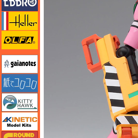
エレール
オルファ
ガイアノーツ
紙でコロコロ
キティホーク
キネテック
ガリレオ出版 グランドパワー