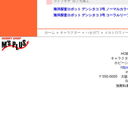
コトブキヤ
日ノ元重工
海洋探査ロボット デンシタコ 3号 ノーマルカラーV
海洋探査ロボット デンシタコ 3号 コーラルリーフ
ホーム
＞
キャラクター
＞
ハセガワ
＞
メカトロウィー
M's PLUS
HOB
キャラクタ
ホビーシ
http
i
〒550-0005 
F
無断転