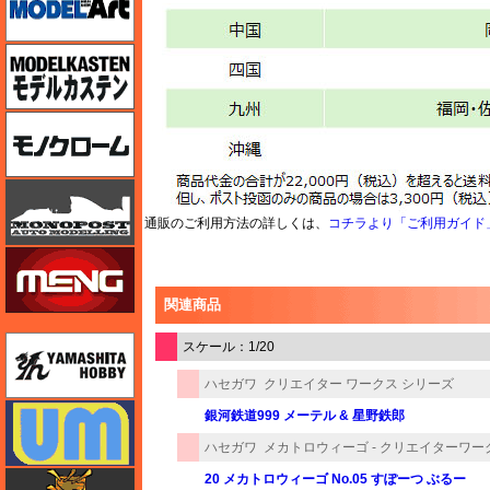
モデルカステン
モノクローム
モノポスト
通販のご利用方法の詳しくは、
コチラより「ご利用ガイド
モンモデル（MENG MODEL）
関連商品
ユニモデル
スケール：1/20
ハセガワ
クリエイター ワークス シリーズ
ユニモデル
銀河鉄道999 メーテル & 星野鉄郎
ハセガワ
メカトロウィーゴ - クリエイターワ
ライオンロア（LionRoar）
20 メカトロウィーゴ No.05 すぽーつ ぶるー