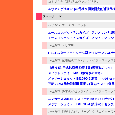
コトブキヤ
新世紀 エヴァンゲリヲン
エヴァンゲリオン 改8号機 γ 両腕暫定的補強仕
スケール：1/48
ハセガワ
エースコンバット
エースコンバット 7 スカイズ・アンノウン F-15
エースコンバット 7 スカイズ・アンノウン F-22
ハセガワ
エリア88
F-104 スターファイター G型 セイレーン バルナッ
ハセガワ
紫電改のマキ - クリエイターワークス
川崎 キ61 三式戦闘機 飛燕 1型 (紫電改のマキ)
スピットファイア Mk.9 (紫電改のマキ)
メッサーシュミット Bf109G-6 湯音・ヘルシュ
三菱 J2M3 局地戦闘機 雷電 21型 なかよし (紫
ハセガワ
終末のイゼッタ - クリエイターワー
ユンカース Ju87B-2 スツーカ (終末のイゼッタ)
メッサーシュミット Bf109E-4 (終末のイゼッタ)
ハセガワ
戦場まんがシリーズ - クリエイター