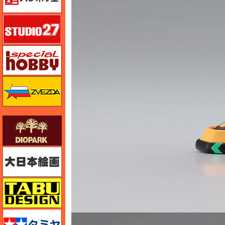
スタジオ27・タブデザイン
スペシャルホビー
ズベズダ（Zvezda）
ダイオパーク（diopark）
大日本絵画
タブデザイン・スタジオ27
タミヤ