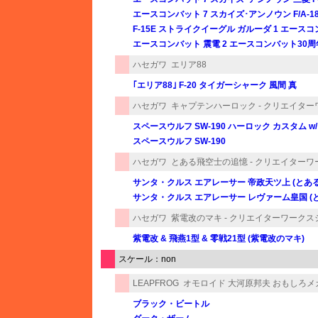
エースコンバット 7 スカイズ･アンノウン F/A-1
F-15E ストライクイーグル ガルーダ 1 エース
エースコンバット 震電 2 エースコンバット30
ハセガワ
エリア88
｢エリア88｣ F-20 タイガーシャーク 風間 真
ハセガワ
キャプテンハーロック - クリエイタ
スペースウルフ SW-190 ハーロック カスタム
スペースウルフ SW-190
ハセガワ
とある飛空士の追憶 - クリエイター
サンタ・クルス エアレーサー 帝政天ツ上 (とあ
サンタ・クルス エアレーサー レヴァーム皇国 (
ハセガワ
紫電改のマキ - クリエイターワークス
紫電改 & 飛燕1型 & 零戦21型 (紫電改のマキ)
スケール：non
LEAPFROG
オモロイド 大河原邦夫 おもしろ
ブラック・ビートル