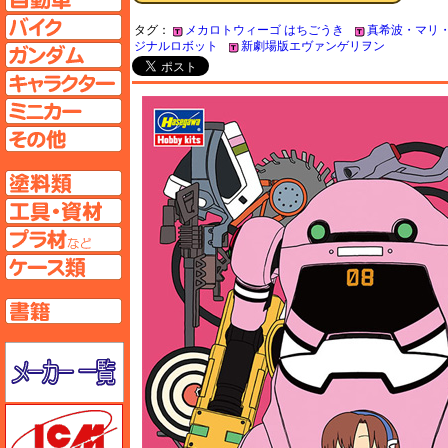
バイクページへ
タグ：
メカロトウィーゴ はちごうき
真希波・マリ
ジナルロボット
新劇場版エヴァンゲリヲン
ガンダムページへ
キャラクターページへ
ミニカーページへ
その他ページへ
塗料ページへ
工具ページへ
プラ材ページへ
ケースページへ
書籍ページへ
メーカー一覧のページはこちら
ICM