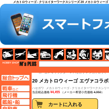
メカトロウィーゴ - クリエイターワークスシリーズ 20 メカトロウィーゴ 
AFV
飛行機
艦船
自動車
バイク
キャラクター
ガンダム
塗料
TOP
ホーム
＞
キャラクター
＞
ハセガワ
＞
メカトロウィー
TOPページへ
20 メカトロウィーゴ エヴァコラボシ
AFV
ハセガワ
メカトロウィーゴ - クリエイターワークスシリ
¥4,455
当店税込価格
（メーカー希望小売価格
4,950
）
飛行機ページへ
艦船ページへ
自動車ページへ