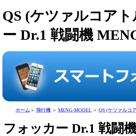
QS (ケツァルコア
ー Dr.1 戦闘機 ME
ホーム
＞
飛行機
＞
MENG-MODEL
＞
QS (ケツァルコ
フォッカー Dr.1 戦闘