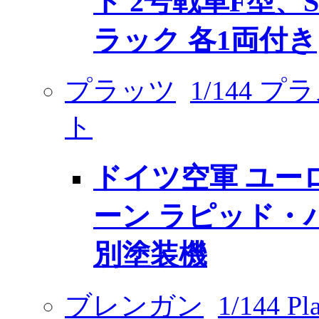
ト 2号戦車F型、Sd
ラック 各1両付き
プラッツ
1/144
ト
ドイツ空軍 ユー
ーン ラピッド・パ
別塗装機
ブレンガン
1/144 P