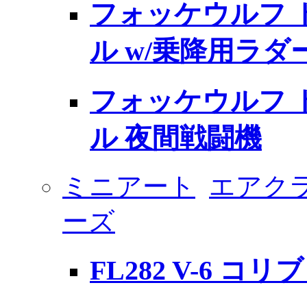
フォッケウルフ 
ル w/乗降用ラダ
フォッケウルフ 
ル 夜間戦闘機
ミニアート
エアク
ーズ
FL282 V-6 コリ