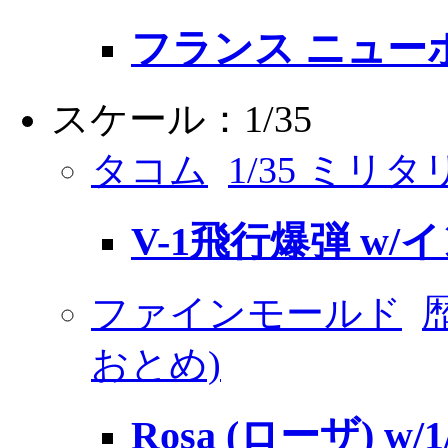
フランス ニューポ
スケール：1/35
タコム
1/35 ミリタ
V-1飛行爆弾 w/
ファインモールド
おとめ)
Rosa (ローザ) w/1/7