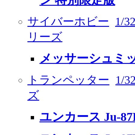
ン 特別限定版
サイバーホビー
1/
リーズ
メッサーシュミット 
トランペッター
1/
ズ
ユンカース Ju-87