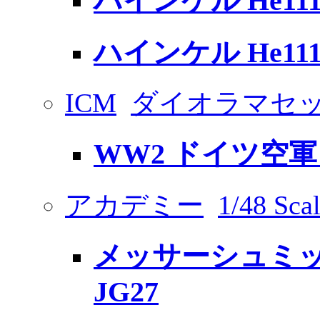
ハインケル He111
ハインケル He111
ICM
ダイオラマセ
WW2 ドイツ空軍
アカデミー
1/48 Scal
メッサーシュミット B
JG27