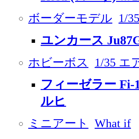
ボーダーモデル
1/
ユンカース Ju87
ホビーボス
1/35 
フィーゼラー Fi-15
ルヒ
ミニアート
What if