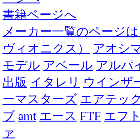
書籍ページへ
メーカー一覧のページは
ヴィオニクス）
アオシ
モデル
アベール
アルパ
出版
イタレリ
ウインザ
ーマスターズ
エアテッ
ブ
amt
エース
FTF
エフ
ァ