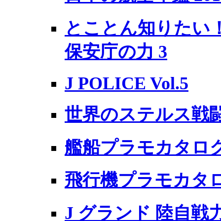
とことん知りたい！
保安庁の力 3
J POLICE Vol.5
世界のステルス戦闘
艦船プラモカタログ 
飛行機プラモカタログ
J グランド 陸自