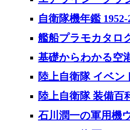
自衛隊機年鑑 1952-2
艦船プラモカタログ 
基礎からわかる空
陸上自衛隊 イベント
陸上自衛隊 装備百科 2
石川潤一の軍用機