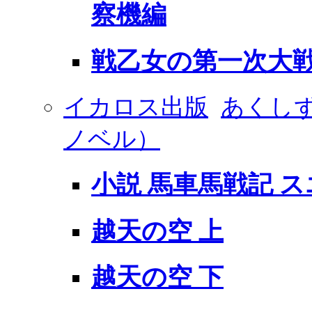
察機編
戦乙女の第一次大
イカロス出版
あくし
ノベル）
小説 馬車馬戦記 
越天の空 上
越天の空 下