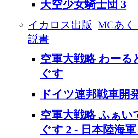
天空少女騎士団 3
イカロス出版
MCあく
説書
空軍大戦略 わーる
ぐす
ドイツ連邦戦車開
空軍大戦略 ふぁい
ぐす 2 - 日本陸海