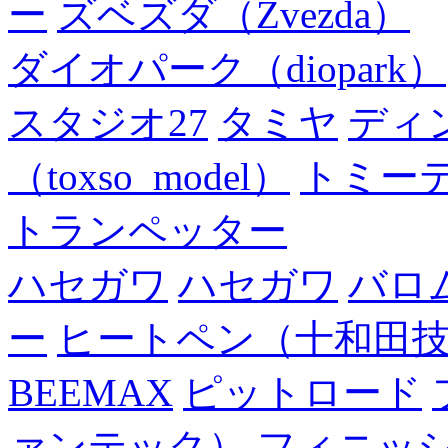
ー
ズベズダ（Zvezda）
ダイオパーク（diopark）
スタジオ27
タミヤ
ディ
（toxso_model）
トミー
トランペッター
ハセガワ
ハセガワ
バロ
ー
ヒートペン（十和田
BEEMAX
ピットロード
ァンテック）
フィニッ