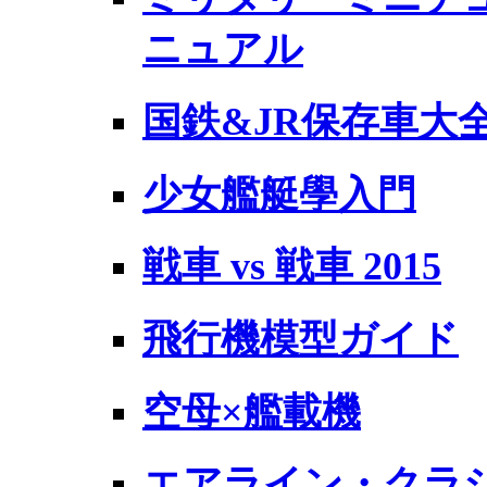
ニュアル
国鉄&JR保存車大全 2
少女艦艇學入門
戦車 vs 戦車 2015
飛行機模型ガイド
空母×艦載機
エアライン・クラ