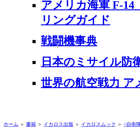
アメリカ海軍 F-1
リングガイド
戦闘機事典
日本のミサイル防
世界の航空戦力 ア
ホーム
＞
書籍
＞
イカロス出版
＞
イカロスムック
＞
<
自衛隊