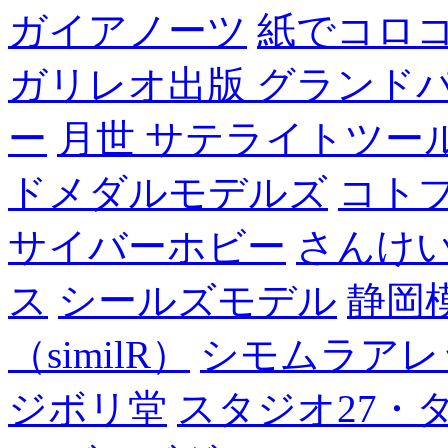
ガイアノーツ
紙でコロ
ガリレオ出版 グランド
ー
月世 サテライトツー
ドメダルモデルズ
コト
サイバーホビー
さんけい
ス
シールズモデル
静岡
（similR）
シモムラアレ
ジボリ堂
スタジオ27・