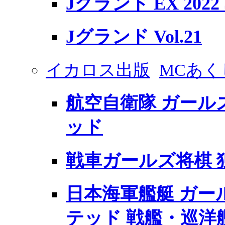
Jグランド EX 2022 
Jグランド Vol.21
イカロス出版
MCあく
航空自衛隊 ガール
ッド
戦車ガールズ将棋 
日本海軍艦艇 ガー
テッド 戦艦・巡洋