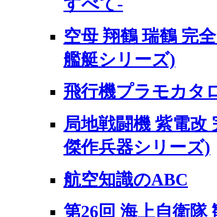
すべて-
空母 翔鶴 瑞鶴 完
艦艇シリーズ)
飛行機プラモカタログ
局地戦闘機 紫電改 
傑作兵器シリーズ)
航空知識のABC
第26回 海上自衛隊