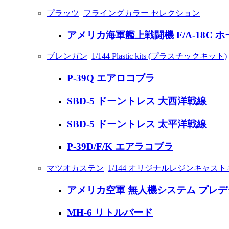
プラッツ
フライングカラー セレクション
アメリカ海軍艦上戦闘機 F/A-18C 
ブレンガン
1/144 Plastic kits (プラスチックキット)
P-39Q エアロコブラ
SBD-5 ドーントレス 大西洋戦線
SBD-5 ドーントレス 太平洋戦線
P-39D/F/K エアラコブラ
マツオカステン
1/144 オリジナルレジンキャス
アメリカ空軍 無人機システム プレデ
MH-6 リトルバード