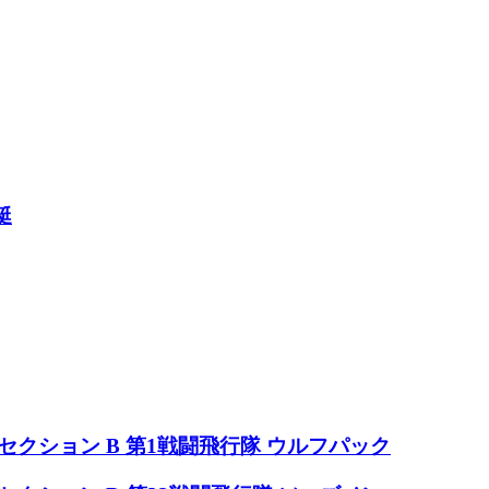
艇
セクション B 第1戦闘飛行隊 ウルフパック