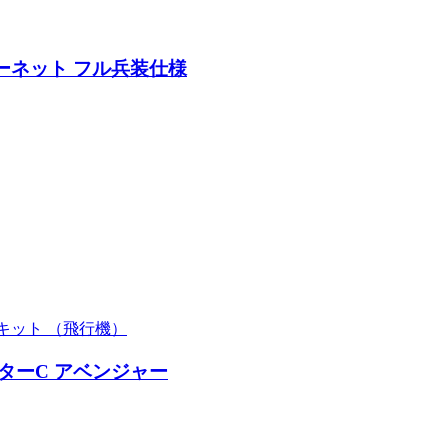
ホーネット フル兵装仕様
トキット （飛行機）
ターC アベンジャー