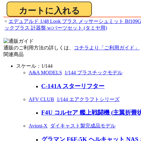
<
エデュアルド 1/48 Look プラス メッサーシュミット Bf109G
ックプラス 計器盤 w/パーツセット (タミヤ用)
通販のご利用方法の詳しくは、
コチラより「ご利用ガイド」
関連商品
スケール：1/144
A&A MODELS
1/144 プラスチックモデル
C-141A スターリフター
AFV CLUB
1/144 エアクラフトシリーズ
F4U コルセア 艦上戦闘機 (主翼折畳
Avioni-X
ダイキャスト製完成品モデル
グラマン F6F-5K ヘルキャット NAS