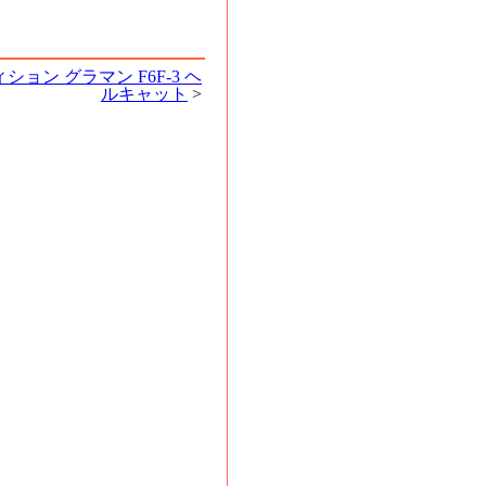
ション グラマン F6F-3 ヘ
ルキャット
>