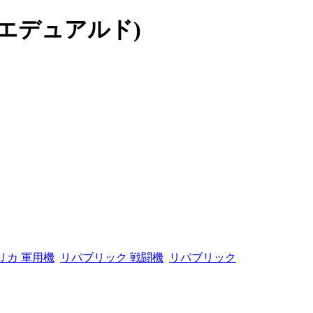
d (エデュアルド)
リカ 軍用機
リパブリック 戦闘機
リパブリック