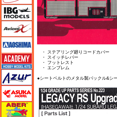
IBG
Avioni-X（アヴィオニクス）
アオシマ
・ ステアリング廻りコードカバー
アカデミー
・ スイッチレバー
・ フットレスト
・ エンブレム
アズール
●シートベルトのメタル製バックル&シ
アスカモデル
アベール