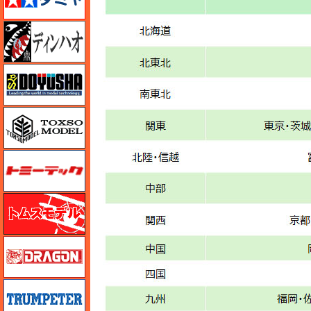
ディン・ハオ
童友社
トキソモデル（toxso_model）
トミーテック
トムスモデル
ドラゴン
トランペッター