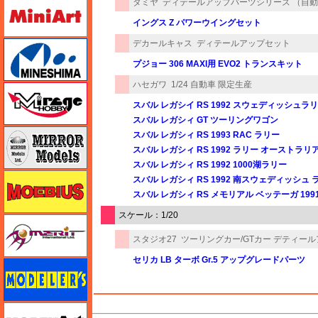
ミニアート
タミヤ
ディテールアップパーツシリーズ （自
イングス Z パワーウイングセット
デカールキャス
ディテールアップセット
ミネシマ
プジョー 306 MAXI用 EVO2 トランスキット
ハセガワ
1/24 自動車 限定生産
ミラージュホビー
スバル レガシイ RS 1992 スウェディッシュラ
スバル レガシィ GT ツーリングワゴン
ミラーモデルズ
スバル レガシィ RS 1993 RAC ラリー
スバル レガシィ RS 1992 ラリー オーストラリ
スバル レガシィ RS 1992 1000湖ラリー
メビウス
スバル レガシィ RS 1992 南スウェディッシュ 
スバル レガシィ RS メモリアル ベッテーガ 199
スケール：1/20
メリットインターナショナル
スタジオ27
ツーリングカー/GTカー デティー
セリカ LB ターボ Gr.5 アップグレードパーツ
モデラーズ
モデルアート