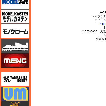
M's PLUS
モデルカステン
HOB
キャラクタ
ホビーシ
http
モノクローム
i
〒550-0005 
F
無断転
モノポスト
モンモデル（MENG MODEL）
ユニモデル
ユニモデル
ライオンロア（LionRoar）