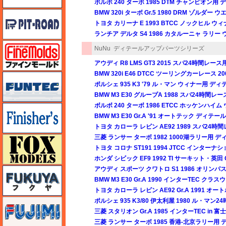
ボルボ 240 ターボ 1985 DTM チャンピオン
BMW 320i ターボ Gr.5 1980 DRM ゾ
ピットロード
トヨタ カリーナ E 1993 BTCC ノックヒル
ランチア デルタ S4 1986 カタルーニャ ラリ
ファインモールド
NuNu
ディテールアップパーツシリーズ
アウディ R8 LMS GT3 2015 スパ24時間
BMW 320i E46 DTCC ツーリングカーレース
funtec（ファンテック）
ポルシェ 935 K3 '79 ル・マン ウィナー用 
BMW M3 E30 グループA 1988 スパ24時
ボルボ 240 ターボ 1986 ETCC ホッケンハ
フィニッシャーズ
BMW M3 E30 Gr.A '91 オートテック ディ
トヨタ カローラ レビン AE92 1989 スパ2
三菱 ランサー ターボ 1982 1000湖ラリー用
フォックスモデル（FOX MODELS）
トヨタ コロナ ST191 1994 JTCC インタ
ホンダ シビック EF9 1992 TI サーキット・英田
アウディ スポーツ クワトロ S1 1986 オリ
フクヤ
BMW M3 E30 Gr.A 1990 インターTEC
トヨタ カローラ レビン AE92 Gr.A 1991
ポルシェ 935 K3/80 伊太利屋 1980 ル・
フジミ
三菱 スタリオン Gr.A 1985 インターTEC 
三菱 ランサー ターボ 1985 香港-北京ラリー