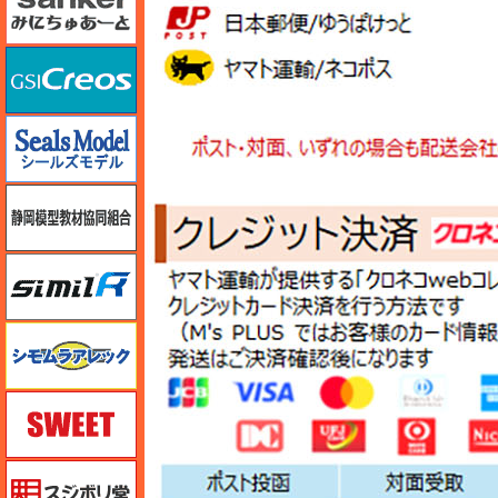
GSIクレオス
シールズモデル
静岡模型協同組合
シミラー（similR）
シモムラアレック
スイート（SWEET）
スジボリ堂