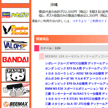
ハセガワ
通販のご利用方法の詳しくは、
コチラより「ご利用ガイド
ハセガワ
関連商品
バロムモデル
スケール：1/24
バンダイ
BEEMAX
1/24 カーモデル ディテールアップパ
シボレー クルーズ WTCC仕様用 ディテールア
ホンダ シビック EF3 Gr.A用 ディテールアップ
パンダホビー
トヨタ カローラ レビン AE92 '88 Gr.A仕様
ボルボ 240 ターボ '86 マカオギア レースウ
ホンダ シビック EF9 Gr.A仕様用 ディテール
ヒートペン（十和田技研・ブレインファクトリー）
BMW M3 E30 スポーツエボリューション '9
三菱 ランサーターボ '84 RACラリー仕様用 
トヨタ カリーナ E ST191 '94 BTCC仕様用
BEEMAX
三菱 スタリオン Gr.A '87 JTC仕様 ディテー