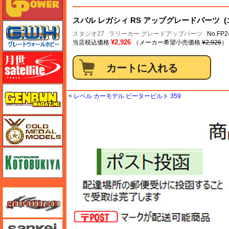
スバル レガシィ RS アップグレードパーツ (
グレートウォールホビー
スタジオ27
ラリーカー グレードアップパーツ
No.FP2
¥2,926
当店税込価格
（メーカー希望小売価格
¥2,926
）
月世 サテライトツールス
ゲンブンマガジン
<
レベル カーモデル ピータービルト 359
ゴールドメダルモデルズ
コトブキヤ
サイバーホビー
さんけい みにちゅあーと