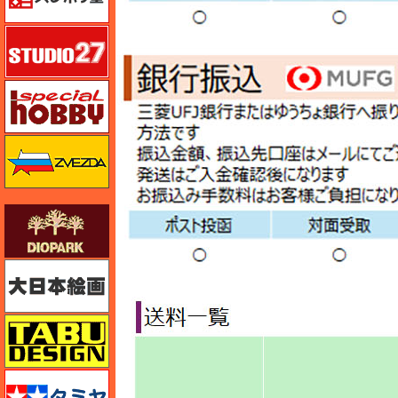
スタジオ27・タブデザイン
スペシャルホビー
ズベズダ（Zvezda）
ダイオパーク（diopark）
大日本絵画
タブデザイン・スタジオ27
タミヤ