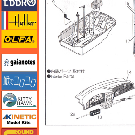
エレール
オルファ
ガイアノーツ
紙でコロコロ
キティホーク
キネテック
ガリレオ出版 グランドパワー