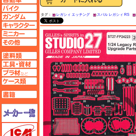
バイクページへ
タグ：
レガシィ エッチング
スバル レガシィ RS
ガンダムページへ
キャラクターページへ
ミニカーページへ
その他ページへ
塗料ページへ
工具ページへ
プラ材ページへ
ケースページへ
書籍ページへ
メーカー一覧のページはこちら
ICM