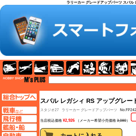
ラリーカー グレードアップパーツ スバル レガシ
AFV
飛行機
艦船
自動車
バイク
キャラクター
ガンダム
塗料
TOP
TOPページへ
スバル レガシィ RS アップグレー
AFV
スタジオ27
ラリーカー グレードアップパーツ
No.FP24
飛行機ページへ
¥2,926
当店税込価格
（メーカー希望小売価格
3,080
）
艦船ページへ
自動車ページへ