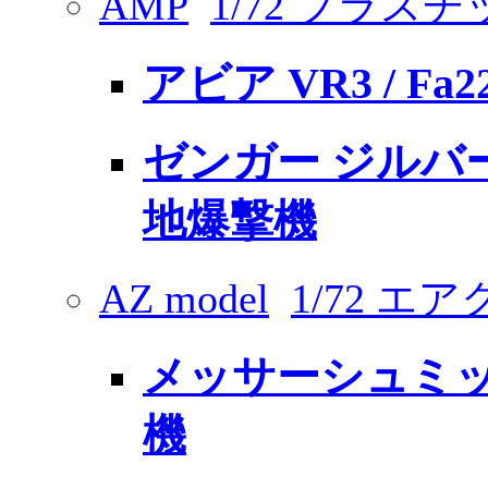
AMP
1/72 プラス
アビア VR3 / Fa2
ゼンガー ジルバ
地爆撃機
AZ model
1/72 
メッサーシュミット 
機