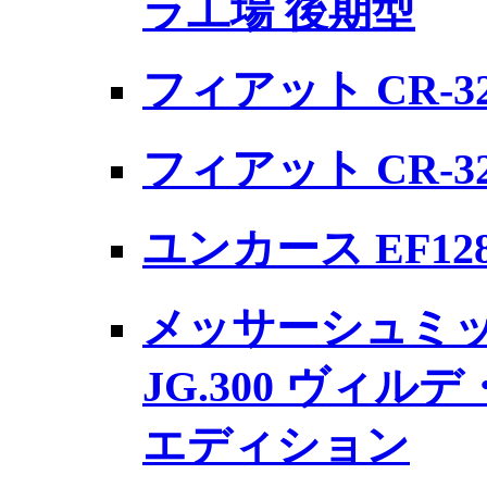
ラ工場 後期型
フィアット CR-
フィアット CR-
ユンカース EF1
メッサーシュミット 
JG.300 ヴィル
エディション