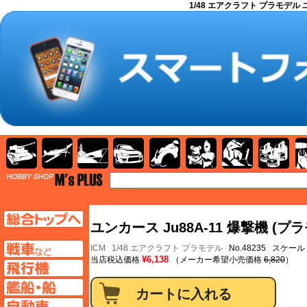
1/48 エアクラフト プラモデル ユ
AFV
飛行機
艦船
自動車
バイク
キャラクター
ガンダム
塗料
TOP
TOPページへ
ユンカース Ju88A-11 爆撃機 (プ
AFV
ICM
1/48 エアクラフト プラモデル
No.48235 スケール：
¥6,138
当店税込価格
（メーカー希望小売価格
6,820
）
飛行機ページへ
艦船ページへ
自動車ページへ