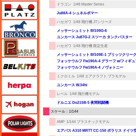
プラッツ
ドラゴン
1/48 Master Series
Ju88A-4 シュネルボマー
ハセガワ
1/48 飛行機 JTシリーズ
ブロンコモデル（Bronco Models）
メッサーシュミット Bf109G-6
ユンカース Ju87G-2 スツーカ タンクバスター
ペガサスホビー
ハセガワ
1/48 飛行機 限定生産
メッサーシュミット Bf109E-1 ブリッツクリー
BELKITS
フォッケウルフ Fw190A-4 グラーフ w/フィギュ
フォッケウルフ Fw190A-4 ノヴォトニー
ミクロミル
1/48 エアクラフト プラモデル
ヘルパ（herpa）
ユンカース W.34hi
レベル
1/48 飛行機モデル
ホーガンウイングス
ドルニエ Do215B-5 夜間戦闘機
スケール：1/144
ポーラライツ
AMP
1/144 プラスチックモデル
エアバス A310 MRTT CC-150 ポラリス ドイツ
ホビージャパン