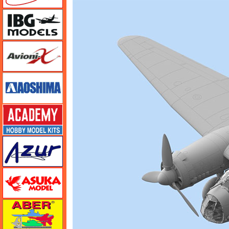
IBG
Avioni-X（アヴィオニクス）
アオシマ
アカデミー
アズール
アスカモデル
アベール