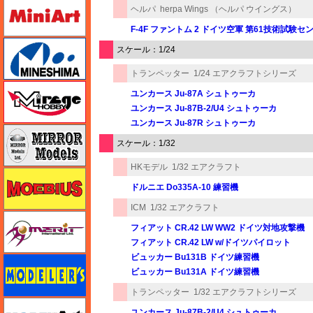
ミニアート
ヘルパ
herpa Wings （ヘルパ ウイングス）
F-4F ファントム 2 ドイツ空軍 第61技術試験セ
ミネシマ
スケール：1/24
トランペッター
1/24 エアクラフトシリーズ
ミラージュホビー
ユンカース Ju-87A シュトゥーカ
ユンカース Ju-87B-2/U4 シュトゥーカ
ユンカース Ju-87R シュトゥーカ
ミラーモデルズ
スケール：1/32
HKモデル
1/32 エアクラフト
メビウス
ドルニエ Do335A-10 練習機
ICM
1/32 エアクラフト
メリットインターナショナル
フィアット CR.42 LW WW2 ドイツ対地攻撃機
フィアット CR.42 LW w/ドイツパイロット
ビュッカー Bu131B ドイツ練習機
モデラーズ
ビュッカー Bu131A ドイツ練習機
トランペッター
1/32 エアクラフトシリーズ
モデルアート
ユンカース Ju-87B-2/U4 シュトゥーカ