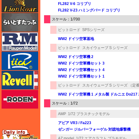
FL282 V-6 コリブリ
FL282 V-23 ハミングバード コリブリ
らいとすたっふ
スケール：1/700
ピットロード
SPSシリーズ
ラウペンモデル
WW2 ドイツ空軍基地
ピットロード
スカイウェーブ S シリーズ
リッチモデル
WW2 ドイツ空軍機 2
WW2 ドイツ空軍機セット 3
WW2 ドイツ空軍機セット 4
レベル
WW2 ドイツ空軍機セット 1
ピットロード
スカイウェーブ S シリーズ （定
ローデン
WW2 ドイツ空軍機 1 メタル製 ドルニエ Do217
スケール：1/72
AMP
1/72 プラスチックモデル
アビア VR3 / Fa223
ゼンガー ジルバーフォーゲル 対蹠地爆撃機
エムズレーダー
AZ model
1/72 エアクラフト プラモデル