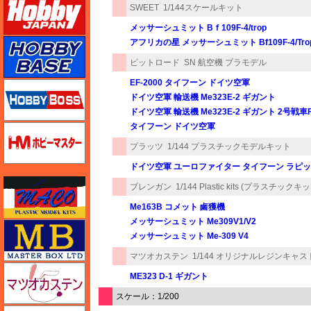
SWEET
1/144スケールキット
メッサーシュミット Bｆ109F-4/trop
ホビーベース
アフリカの星 メッサーシュミット Bf109F-4/Tro
ピットロード
SN 航空機 プラモデル
EF-2000 タイフーン ドイツ空軍
ホビーボス
ドイツ空軍 輸送機 Me323E-2 ギガント
ドイツ空軍 輸送機 Me323E-2 ギガント 2号戦車F
タイフーン ドイツ空軍
ホビーマスター
プラッツ
1/144 プラスチックモデルキット
ドイツ空軍 ユーロファイター タイフーン ラピッ
マコ
ブレンガン
1/144 Plastic kits (プラスチックキ
Me163B コメット 鹵獲機
メッサーシュミット Me309V1/V2
マスターボックス
メッサーシュミット Me-309 V4
マツオカステン
1/144 オリジナルレジンキャ
マツオカステン
ME323 D-1 ギガント
スケール：1/200