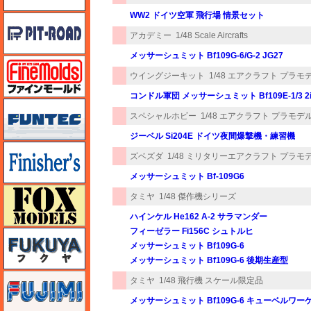
WW2 ドイツ空軍 飛行場 情景セット
ピットロード
アカデミー
1/48 Scale Aircrafts
メッサーシュミット Bf109G-6/G-2 JG27
ファインモールド
ウイングジーキット
1/48 エアクラフト プラモ
コンドル軍団 メッサーシュミット Bf109E-1/3
funtec（ファンテック）
スペシャルホビー
1/48 エアクラフト プラモデ
ジーベル Si204E ドイツ夜間爆撃機・練習機
フィニッシャーズ
ズベズダ
1/48 ミリタリーエアクラフト プラモ
メッサーシュミット Bf-109G6
フォックスモデル（FOX MODELS）
タミヤ
1/48 傑作機シリーズ
ハインケル He162 A-2 サラマンダー
フィーゼラー Fi156C シュトルヒ
フクヤ
メッサーシュミット Bf109G-6
メッサーシュミット Bf109G-6 後期生産型
フジミ
タミヤ
1/48 飛行機 スケール限定品
メッサーシュミット Bf109G-6 キューベルワー