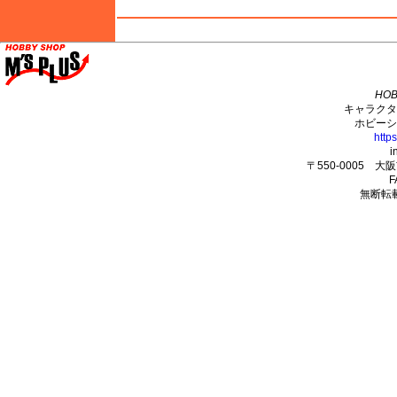
M's PLUS
HOB
キャラクタ
ホビーシ
http
i
〒550-0005 
F
無断転