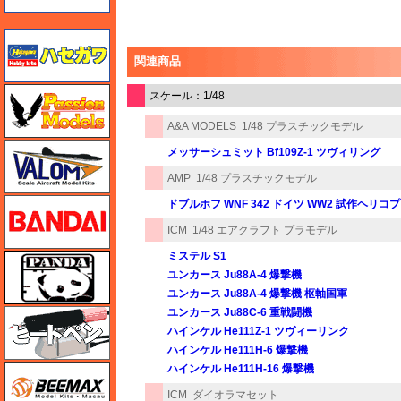
ハセガワ
関連商品
ハセガワ
スケール：1/48
A&A MODELS
1/48 プラスチックモデル
バロムモデル
メッサーシュミット Bf109Z-1 ツヴィリング
AMP
1/48 プラスチックモデル
バンダイ
ドブルホフ WNF 342 ドイツ WW2 試作ヘリコ
ICM
1/48 エアクラフト プラモデル
ミステル S1
パンダホビー
ユンカース Ju88A-4 爆撃機
ユンカース Ju88A-4 爆撃機 枢軸国軍
ユンカース Ju88C-6 重戦闘機
ヒートペン（十和田技研・ブレインファクトリー）
ハインケル He111Z-1 ツヴィーリンク
ハインケル He111H-6 爆撃機
ハインケル He111H-16 爆撃機
BEEMAX
ICM
ダイオラマセット