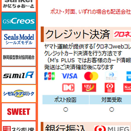
GSIクレオス
シールズモデル
静岡模型協同組合
シミラー（similR）
シモムラアレック
スイート（SWEET）
スジボリ堂