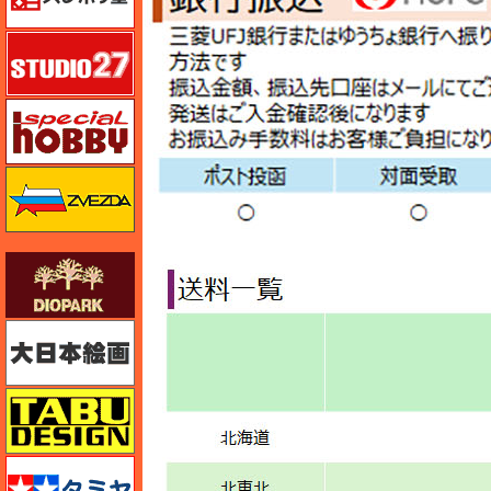
スタジオ27・タブデザイン
スペシャルホビー
ズベズダ（Zvezda）
ダイオパーク（diopark）
大日本絵画
タブデザイン・スタジオ27
タミヤ