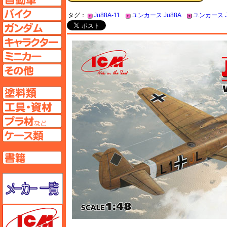
バイクページへ
タグ：
Ju88A-11
ユンカース Ju88A
ユンカース J
ガンダムページへ
キャラクターページへ
ミニカーページへ
その他ページへ
塗料ページへ
工具ページへ
プラ材ページへ
ケースページへ
書籍ページへ
メーカー一覧のページはこちら
ICM