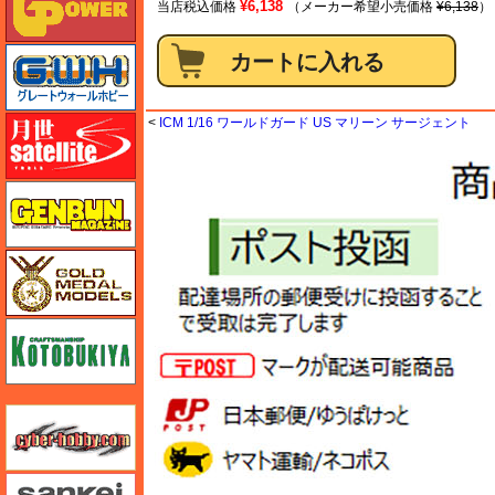
¥6,138
当店税込価格
（メーカー希望小売価格
¥6,138
）
グレートウォールホビー
月世 サテライトツールス
<
ICM 1/16 ワールドガード US マリーン サージェント
ゲンブンマガジン
ゴールドメダルモデルズ
コトブキヤ
サイバーホビー
さんけい みにちゅあーと