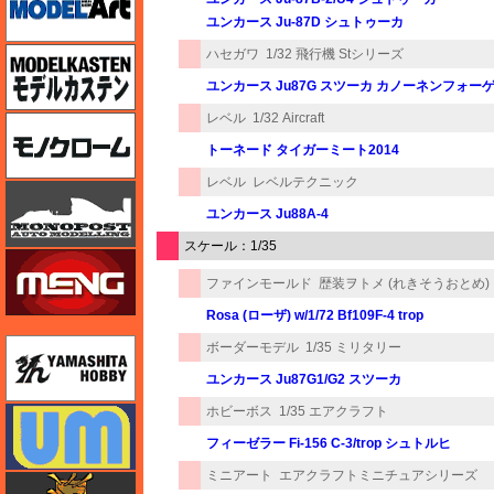
ユンカース Ju-87D シュトゥーカ
モデルカステン
ハセガワ
1/32 飛行機 Stシリーズ
ユンカース Ju87G スツーカ カノーネンフォー
レベル
1/32 Aircraft
モノクローム
トーネード タイガーミート2014
レベル
レベルテクニック
モノポスト
ユンカース Ju88A-4
スケール：1/35
モンモデル（MENG MODEL）
ファインモールド
歴装ヲトメ (れきそうおとめ)
Rosa (ローザ) w/1/72 Bf109F-4 trop
ユニモデル
ボーダーモデル
1/35 ミリタリー
ユンカース Ju87G1/G2 スツーカ
ホビーボス
1/35 エアクラフト
ユニモデル
フィーゼラー Fi-156 C-3/trop シュトルヒ
ミニアート
エアクラフトミニチュアシリーズ
ライオンロア（LionRoar）