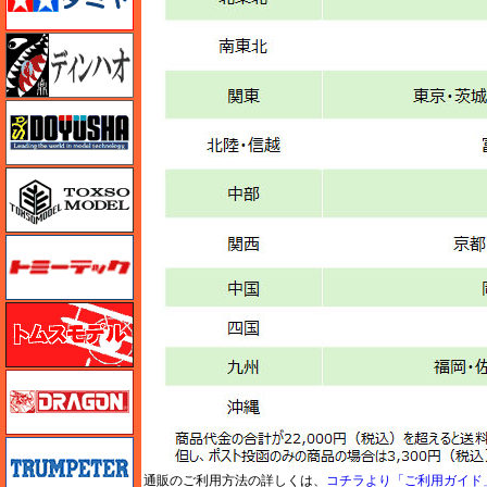
ディン・ハオ
童友社
トキソモデル（toxso_model）
トミーテック
トムスモデル
ドラゴン
トランペッター
通販のご利用方法の詳しくは、
コチラより「ご利用ガイド