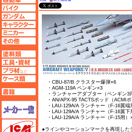
バイクページへ
ガンダムページへ
キャラクターページへ
ミニカーページへ
その他ページへ
塗料ページへ
工具ページへ
プラ材ページへ
ケースページへ
・CBU-87/B クラスター爆弾×6
・AGM-119A ペンギン×3
書籍ページへ
・ランチャーアダプター（ペンギン3用
・AN/APX-95 TACTSポッド（ACMI
メーカー一覧のページはこちら
・LAU-129A/A ランチャー（F-16翼端
・LAU-129A/A ランチャー（F-16翼下
・LAU-129A/A ランチャー（F-15用）
ICM
●ラインやコーションマークを再現した