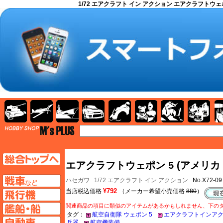
1/72 エアクラフト イン アクション エアクラフトウェポ
AFV
飛行機
艦船
自動車
バイク
キャラクター
ガンダム
塗料
TOP
TOPページへ
エアクラフトウェポン 5 (アメリカ
AFV
ハセガワ
1/72 エアクラフト イン アクション
No.X72-0
¥792
当店税込価格
（メーカー希望小売価格
880
）
飛行機ページへ
関連商品の項目に類似のアイテムがあるかもしれません、下の
艦船ページへ
タグ：
航空自衛隊 ウェポン 5
エアクラフトインアク
自動車ページへ
兵器
航空機装備