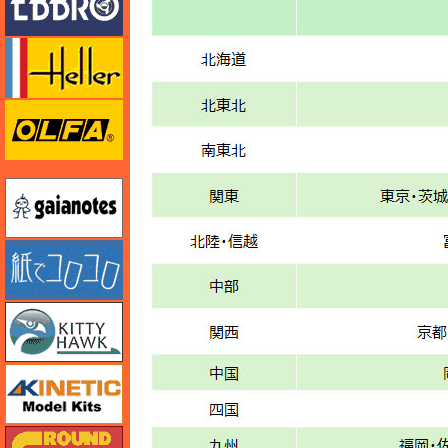
エレール
オルファ
ガイアノーツ
紙でコロコロ
キティホーク
キネテック
ガリレオ出版 グランドパワー