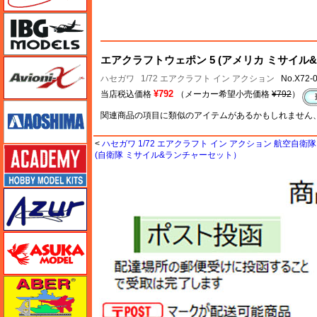
IBG
エアクラフトウェポン 5 (アメリカ ミサイル
Avioni-X（アヴィオニクス）
ハセガワ
1/72 エアクラフト イン アクション
No.X72-
¥792
当店税込価格
（メーカー希望小売価格
¥792
）
アオシマ
関連商品の項目に類似のアイテムがあるかもしれません
<
ハセガワ 1/72 エアクラフト イン アクション 航空自衛
アカデミー
(自衛隊 ミサイル&ランチャーセット）
アズール
アスカモデル
アベール