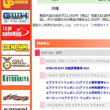
グレートウォールホビー
通販のご利用方法の詳しくは、
コチラより「ご利用ガイド
月世 サテライトツールス
ゲンブンマガジン
関連商品
スケール：1/72
ゴールドメダルモデルズ
Aモデル
1/72 ミリタリー プラスチックモデル
ASM-2N BAT 自動誘導爆弾 2in1
コトブキヤ
ハセガワ
1/72 エアクラフト イン アクション
エアクラフトウェポン 1 (アメリカ通常爆弾セッ
エアクラフトウェポン 2 (アメリカ特殊爆弾セッ
サイバーホビー
エアクラフトウェポン 3 (アメリカ空対空ミサ
ヨーロッパ エアクラフト ウェポン セット
バロムモデル
1/72 エアクラフト プラモデル
さんけい みにちゅあーと