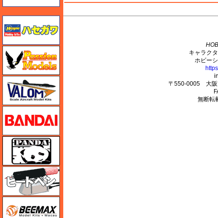
ハセガワ
M's PLUS
HOB
ハセガワ
キャラクタ
ホビーシ
http
i
バロムモデル
〒550-0005 
F
無断転
バンダイ
パンダホビー
ヒートペン（十和田技研・ブレインファクトリー）
BEEMAX