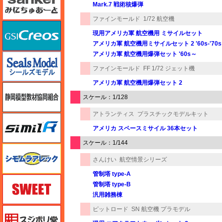
Mark.7 戦術核爆弾
ファインモールド
1/72 航空機
GSIクレオス
現用アメリカ軍 航空機用 ミサイルセット
アメリカ軍 航空機用ミサイルセット 2 '60s-'70s
アメリカ軍 航空機用爆弾セット '60s～
シールズモデル
ファインモールド
FF 1/72 ジェット機
アメリカ軍 航空機用爆弾セット 2
静岡模型協同組合
スケール：1/128
アトランティス
プラスチックモデルキット
シミラー（similR）
アメリカ スペースミサイル 36本セット
スケール：1/144
シモムラアレック
さんけい
航空情景シリーズ
管制塔 type-A
スイート（SWEET）
管制塔 type-B
汎用雑務棟
ピットロード
SN 航空機 プラモデル
スジボリ堂