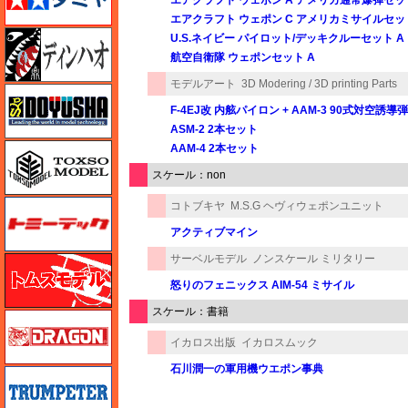
エアクラフト ウェポン C アメリカミサイルセッ
ディン・ハオ
U.S.ネイビー パイロット/デッキクルーセット A
航空自衛隊 ウェポンセット A
モデルアート
3D Modering / 3D printing Parts
童友社
F-4EJ改 内舷パイロン + AAM-3 90式対空誘導弾
ASM-2 2本セット
トキソモデル（toxso_model）
AAM-4 2本セット
スケール：non
トミーテック
コトブキヤ
M.S.G ヘヴィウェポンユニット
アクティブマイン
サーベルモデル
ノンスケール ミリタリー
トムスモデル
怒りのフェニックス AIM-54 ミサイル
スケール：書籍
ドラゴン
イカロス出版
イカロスムック
石川潤一の軍用機ウエポン事典
トランペッター