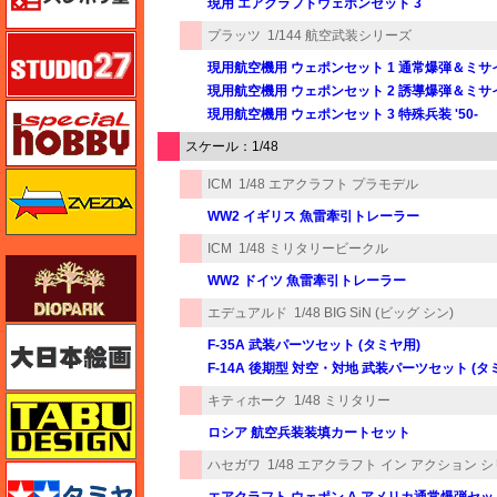
現用 エアクラフトウェポンセット 3
プラッツ
1/144 航空武装シリーズ
スタジオ27・タブデザイン
現用航空機用 ウェポンセット 1 通常爆弾＆ミサイル
現用航空機用 ウェポンセット 2 誘導爆弾＆ミサイル
スペシャルホビー
現用航空機用 ウェポンセット 3 特殊兵装 '50-
スケール：1/48
ズベズダ（Zvezda）
ICM
1/48 エアクラフト プラモデル
WW2 イギリス 魚雷牽引トレーラー
ICM
1/48 ミリタリービークル
ダイオパーク（diopark）
WW2 ドイツ 魚雷牽引トレーラー
エデュアルド
1/48 BIG SiN (ビッグ シン)
大日本絵画
F-35A 武装パーツセット (タミヤ用)
F-14A 後期型 対空・対地 武装パーツセット (タ
キティホーク
1/48 ミリタリー
タブデザイン・スタジオ27
ロシア 航空兵装装填カートセット
ハセガワ
1/48 エアクラフト イン アクション 
タミヤ
エアクラフト ウェポン A アメリカ通常爆弾セッ