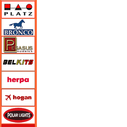
プラッツ
ブロンコモデル（Bronco Models）
ペガサスホビー
BELKITS
ヘルパ（herpa）
ホーガンウイングス
ポーラライツ
ホビージャパン