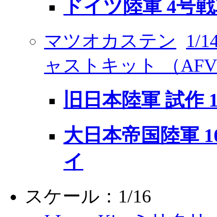
ドイツ陸軍 4号戦車
マツオカステン
1/
ャストキット （AF
旧日本陸軍 試作 
大日本帝国陸軍 1
イ
スケール：1/16