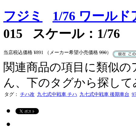
フジミ
1/76 ワー
015 スケール：1/76
当店税込価格
¥891
（メーカー希望小売価格
990
）
関連商品の項目に類似の
ん、下のタグから探して
タグ：
チハ改
九七式中戦車 チハ
九七式中戦車 後期車台
9