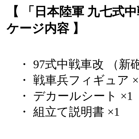
【 「日本陸軍 九七式
ケージ内容 】
・ 97式中戦車改 （新砲
・ 戦車兵フィギュア ×
・ デカールシート ×1
・ 組立て説明書 ×1