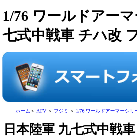
1/76 ワールドアー
七式中戦車 チハ改 フジ
ホーム
＞
AFV
＞
フジミ
＞
1/76 ワールドアーマーシリ
日本陸軍 九七式中戦車 