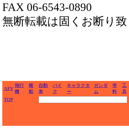
FAX 06-6543-0890
無断転載は固くお断り致
飛行
艦
自動
バイ
キャラクタ
ガンダ
塗
工
AFV
機
船
車
ク
ー
ム
料
具
TOP