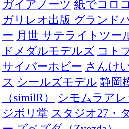
ガイアノーツ
紙でコロ
ガリレオ出版 グランド
ー
月世 サテライトツー
ドメダルモデルズ
コト
サイバーホビー
さんけい
ス
シールズモデル
静岡
（similR）
シモムラアレ
ジボリ堂
スタジオ27・
ー
ズベズダ（Zvezda）