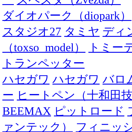
ダイオパーク（diopark）
スタジオ27
タミヤ
ディ
（toxso_model）
トミー
トランペッター
ハセガワ
ハセガワ
バロ
ー
ヒートペン（十和田
BEEMAX
ピットロード
ァンテック）
フィニッ