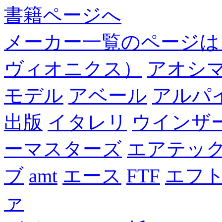
書籍ページへ
メーカー一覧のページは
ヴィオニクス）
アオシ
モデル
アベール
アルパ
出版
イタレリ
ウインザ
ーマスターズ
エアテッ
ブ
amt
エース
FTF
エフ
ァ