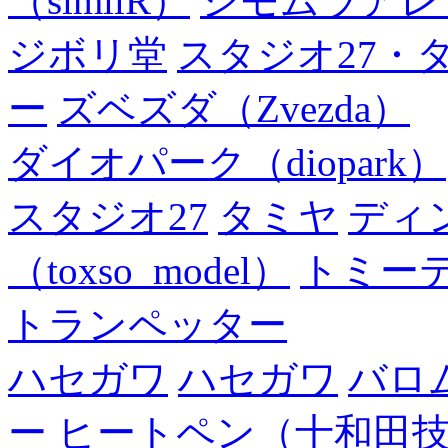
（similR）
シモムラアレ
ジボリ堂
スタジオ27・
ー
ズベズダ（Zvezda）
ダイオパーク（diopark）
スタジオ27
タミヤ
ディ
（toxso_model）
トミー
トランペッター
ハセガワ
ハセガワ
バロ
ー
ヒートペン（十和田