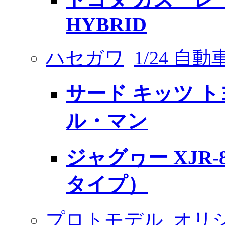
HYBRID
ハセガワ
1/24 自
サード キッツ トヨタ
ル・マン
ジャグヮー XJR-
タイプ）
プロトモデル
オリ