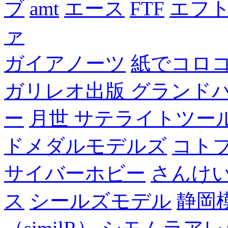
ブ
amt
エース
FTF
エフ
ァ
ガイアノーツ
紙でコロ
ガリレオ出版 グランド
ー
月世 サテライトツー
ドメダルモデルズ
コト
サイバーホビー
さんけい
ス
シールズモデル
静岡