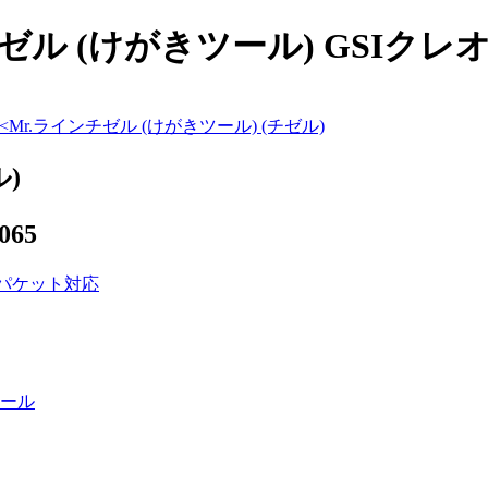
 (けがきツール) GSIクレオス (
<
Mr.ラインチゼル (けがきツール) (チゼル)
)
065
ール