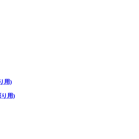
り用)
彫り用)