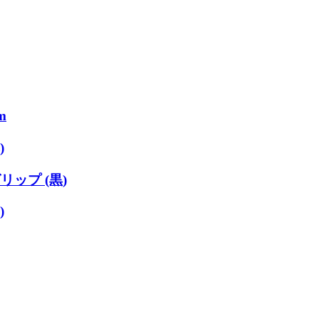
m
)
リップ (黒)
)