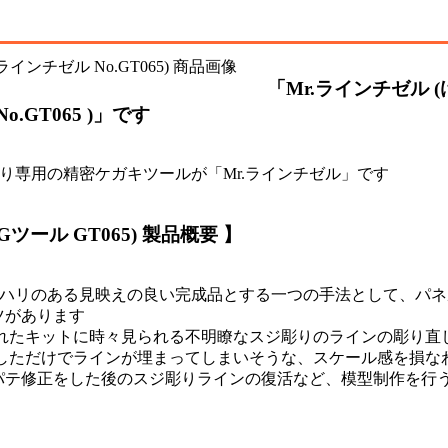
「Mr.ラインチゼル (
.GT065 )」です
り専用の精密ケガキツールが「Mr.ラインチゼル」です
Gツール GT065) 製品概要 】
リハリのある見映えの良い完成品とする一つの手法として、パネ
ツがあります
れたキットに時々見られる不明瞭なスジ彫りのラインの彫り直
しただけでラインが埋まってしまいそうな、スケール感を損な
パテ修正をした後のスジ彫りラインの復活など、模型制作を行