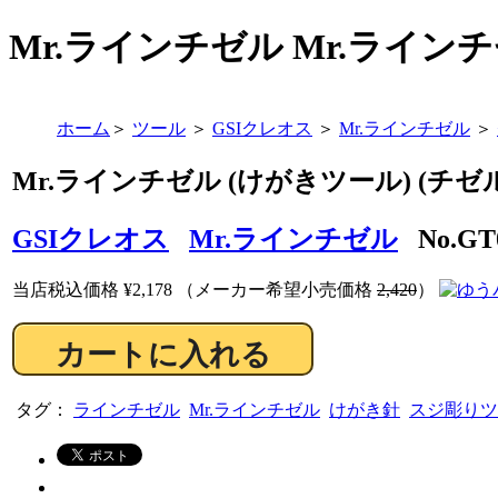
Mr.ラインチゼル Mr.ラインチゼル
ホーム
＞
ツール
＞
GSIクレオス
＞
Mr.ラインチゼル
＞
Mr.ラインチゼル (けがきツール) (チゼル
GSIクレオス
Mr.ラインチゼル
No.GT
当店税込価格
¥2,178
（メーカー希望小売価格
2,420
）
タグ：
ラインチゼル
Mr.ラインチゼル
けがき針
スジ彫りツ