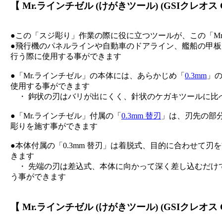
【 Mr.ラインチゼル (けがきツール) (GSIクレオス 
●この「スジ彫り」作業の際に役に立つツールが、この「Mr
●飛行機のパネルラインや自動車のドアライン、艦船の甲
行う際に使用する事ができます
●「Mr.ラインチゼル」の本体には、あらかじめ「
0.3mm
」
使用する事ができます
・ 鉤状の刃はバリが出にくく、針状のケガキツールに比
●「Mr.ラインチゼル」付属の「
0.3mm 替刃
」は、刃先の部分
彫りを施す事ができます
●本体付属の「0.3mm 替刃」は着脱式、目的に合わせて
きます
・ 先端の刃は差込式、本体に向かって深く差し込むだけ
う事ができます
【 Mr.ラインチゼル (けがきツール) (GSIクレオス