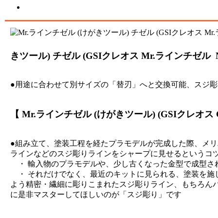
きツール) チゼル (GSIクレオス Mr.ラインチゼル No
●用途に合わせて別サイズの「替刃」へと交換可能、スジ彫
【 Mr.ラインチゼル (けがきツール) (GSIクレオス 
●組み立て、塗装工程を経たプラモデルが完成した際、メ
ラインなどのスジ彫りラインをシャープに見せるというコ
・ 輸入物のプラモデルや、少し古くなった金型で成型さ
・ それだけでなく、最近のキットに見られる、塗装を施
よう精密・繊細に彫りこまれたスジ彫りライン、もちろん
に是非マスターしてほしいのが「スジ彫り」です