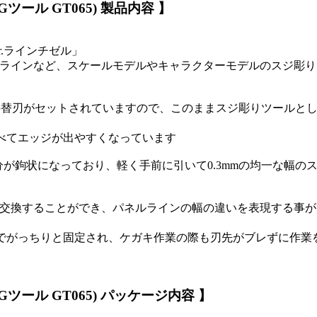
Gツール GT065) 製品内容 】
.ラインチゼル」
板ラインなど、スケールモデルやキャラクターモデルのスジ彫り
の替刃がセットされていますので、このままスジ彫りツールと
べてエッジが出やすくなっています
が鉤状になっており、軽く手前に引いて0.3mmの均一な幅の
刃を交換することができ、パネルラインの幅の違いを表現する事が
でがっちりと固定され、ケガキ作業の際も刃先がブレずに作業
 Gツール GT065) パッケージ内容 】