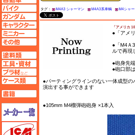
バイクページへ
タグ：
M4A3 シャーマン
M4A3系車輌
M4シャ
ガンダムページへ
キャラクターページへ
「アメリカ 10
ミニカーページへ
●「アメリ
その他ページへ
●「M4Ａ
ルで再現
塗料ページへ
工具ページへ
●砲身先
●砲口部
プラ材ページへ
ケースページへ
●パーティングラインのない一体成型の
演出する事ができます
書籍ページへ
●105mm M4榴弾砲砲身 ×1本入
メーカー一覧のページはこちら
ICM