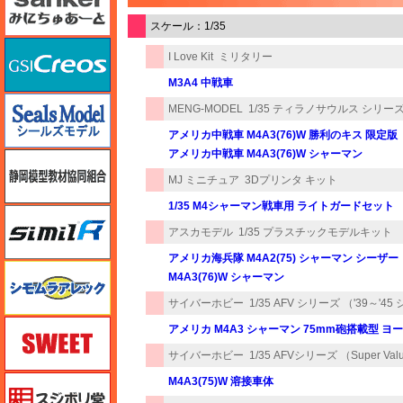
スケール：1/35
GSIクレオス
I Love Kit
ミリタリー
M3A4 中戦車
シールズモデル
MENG-MODEL
1/35 ティラノサウルス シリー
アメリカ中戦車 M4A3(76)W 勝利のキス 限定版
アメリカ中戦車 M4A3(76)W シャーマン
静岡模型協同組合
MJ ミニチュア
3Dプリンタ キット
1/35 M4シャーマン戦車用 ライトガードセット
シミラー（similR）
アスカモデル
1/35 プラスチックモデルキット
アメリカ海兵隊 M4A2(75) シャーマン シーザー
シモムラアレック
M4A3(76)W シャーマン
サイバーホビー
1/35 AFV シリーズ （'39～'4
スイート（SWEET）
アメリカ M4A3 シャーマン 75mm砲搭載型 ヨ
サイバーホビー
1/35 AFVシリーズ （Super Val
スジボリ堂
M4A3(75)W 溶接車体