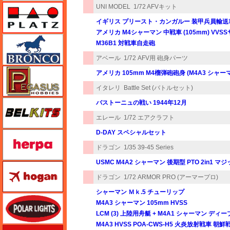
プラッツ
UNI MODEL
1/72 AFVキット
イギリス プリースト・カンガルー 装甲兵員輸送
アメリカ M4シャーマン 中戦車 (105mm) VV
ブロンコモデル（Bronco Models）
M36B1 対戦車自走砲
アベール
1/72 AFV用 砲身パーツ
ペガサスホビー
アメリカ 105mm M4榴弾砲砲身 (M4A3 シャー
イタレリ
Battle Set (バトルセット)
BELKITS
バストーニュの戦い 1944年12月
エレール
1/72 エアクラフト
D-DAY スペシャルセット
ヘルパ（herpa）
ドラゴン
1/35 39-45 Series
USMC M4A2 シャーマン 後期型 PTO 2in1 
ホーガンウイングス
ドラゴン
1/72 ARMOR PRO (アーマープロ)
シャーマン Ｍｋ.5 チューリップ
ポーラライツ
M4A3 シャーマン 105mm HVSS
LCM (3) 上陸用舟艇 + M4A1 シャーマン デ
M4A3 HVSS POA-CWS-H5 火炎放射戦車 朝鮮
ホビージャパン