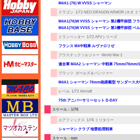
M4A1 (76) W VVSS シャーマン
ドラゴン
1/72 NEO DRAGON ARMOR (ネ
ホビーベース
M4A1(76)W VVSS シャーマン 第2機甲師団 フラ
M4A1(76)W VVSS シャーマン 第3機甲師団 ベル
トランペッター
1/72 AFVシリーズ
ホビーボス
フランス M4中戦車 ルヴァロリゼ
プラスチックソルジャー
World War 2
ホビーマスター
連合軍 M4A2 シャーマン 中戦車 75mm/76mm/
プラッツ
ガールズ＆パンツァー
マコ
M4A1 シャーマン 76mm砲搭載型 サンダース
レベル
1/72 Aircraft
75th アニバーサリーセット D-DAY
マスターボックス
スケール：1/76
エアフィックス
1/76 ミリタリー
マツオカステン
シャーマン クラブ 地雷処理戦車
スケール：non