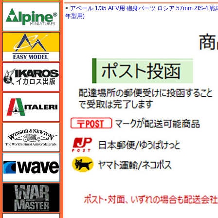
アルパイン
<
アベール 1/35 AFV用 砲身パーツ ロシア 57mm ZIS-4 戦車砲
年型用)
イージーモデル
イカロス出版
イタレリ
ウインザー＆ニュートン
ウェーブ
ウォーマスターズ
エアテックス