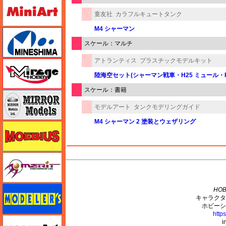
ミニアート
童友社
カラフルキュートタンク
M4 シャーマン
ミネシマ
スケール：マルチ
アトランティス
プラスチックモデルキット
ミラージュホビー
陸海空セット(シャーマン戦車・H25 ミュール・P
スケール：書籍
ミラーモデルズ
モデルアート
タンクモデリングガイド
M4 シャーマン 2 塗装とウェザリング
メビウス
メリットインターナショナル
M's PLUS
モデラーズ
HOB
キャラクタ
ホビーシ
http
モデルアート
i