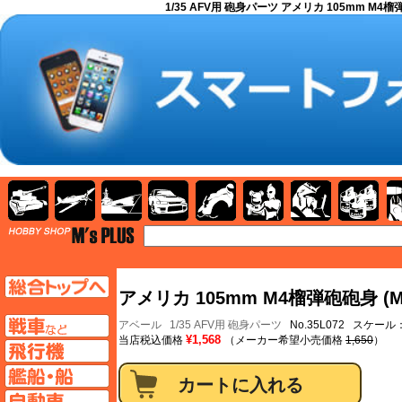
1/35 AFV用 砲身パーツ アメリカ 105mm M4榴
AFV
飛行機
艦船
自動車
バイク
キャラクター
ガンダム
塗料
TOP
TOPページへ
アメリカ 105mm M4榴弾砲砲身 (
AFV
アベール
1/35 AFV用 砲身パーツ
No.35L072 スケール：
¥1,568
当店税込価格
（メーカー希望小売価格
1,650
）
飛行機ページへ
艦船ページへ
自動車ページへ