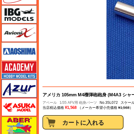
IBG
Avioni-X（アヴィオニクス）
アオシマ
アカデミー
アズール
アメリカ 105mm M4榴弾砲砲身 (M4A3 シャ
アスカモデル
アベール
1/35 AFV用 砲身パーツ
No.35L072 スケール
¥1,568
当店税込価格
（メーカー希望小売価格
¥1,568
）
アベール