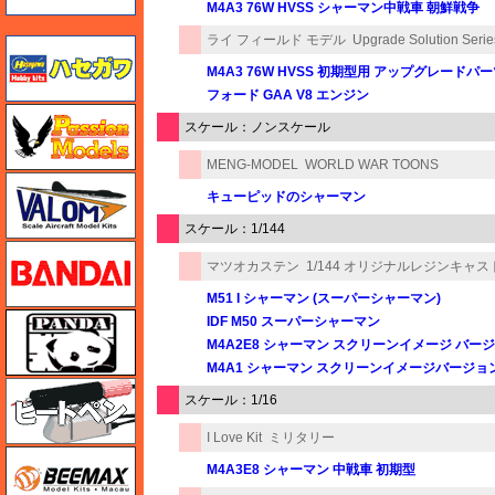
M4A3 76W HVSS シャーマン中戦車 朝鮮戦争
ライ フィールド モデル
Upgrade Solution Serie
ハセガワ
M4A3 76W HVSS 初期型用 アップグレードパーツ 
フォード GAA V8 エンジン
ハセガワ
スケール：ノンスケール
MENG-MODEL
WORLD WAR TOONS
バロムモデル
キューピッドのシャーマン
スケール：1/144
バンダイ
マツオカステン
1/144 オリジナルレジンキャス
M51 I シャーマン (スーパーシャーマン)
パンダホビー
IDF M50 スーパーシャーマン
M4A2E8 シャーマン スクリーンイメージ バー
M4A1 シャーマン スクリーンイメージバージョ
ヒートペン（十和田技研・ブレインファクトリー）
スケール：1/16
I Love Kit
ミリタリー
BEEMAX
M4A3E8 シャーマン 中戦車 初期型