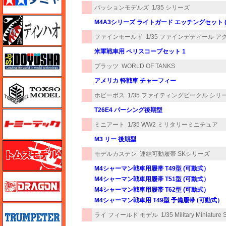
パッションモデルズ
1/35 シリーズ
ディン・ハオ
M4A3シリーズ ライトガード エッチングセット (
ファインモールド
1/35 ファインデティール 
童友社
米軍戦車用 ペリスコープセット 1
プラッツ
WORLD OF TANKS
アメリカ 軽戦車 チャーフィー
トキソモデル（toxso_model）
ホビーボス
1/35 ファイティングビークル シリ
T26E4 パーシング後期型
トミーテック
ミニアート
1/35 WW2 ミリタリーミニチュア
M3 リー 後期型
トムスモデル
モデルカステン
連結可動履帯 SKシリーズ
M4シャーマン戦車用履帯 T49型 (可動式）
ドラゴン
M4シャーマン戦車用履帯 T51型 (可動式）
M4シャーマン戦車用履帯 T62型 (可動式）
M4シャーマン戦車用 T49型 予備履帯 (可動式）
トランペッター
ライ フィールド モデル
1/35 Military Miniature 