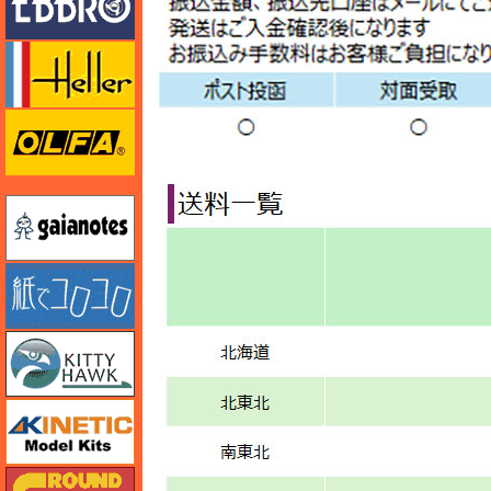
エレール
オルファ
ガイアノーツ
紙でコロコロ
キティホーク
キネテック
ガリレオ出版 グランドパワー