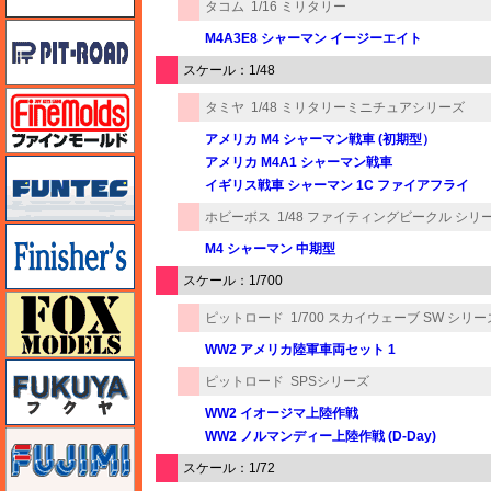
タコム
1/16 ミリタリー
ピットロード
M4A3E8 シャーマン イージーエイト
スケール：1/48
ファインモールド
タミヤ
1/48 ミリタリーミニチュアシリーズ
アメリカ M4 シャーマン戦車 (初期型）
アメリカ M4A1 シャーマン戦車
funtec（ファンテック）
イギリス戦車 シャーマン 1C ファイアフライ
ホビーボス
1/48 ファイティングビークル シリ
フィニッシャーズ
M4 シャーマン 中期型
スケール：1/700
フォックスモデル（FOX MODELS）
ピットロード
1/700 スカイウェーブ SW シリー
WW2 アメリカ陸軍車両セット 1
フクヤ
ピットロード
SPSシリーズ
WW2 イオージマ上陸作戦
WW2 ノルマンディー上陸作戦 (D-Day)
フジミ
スケール：1/72