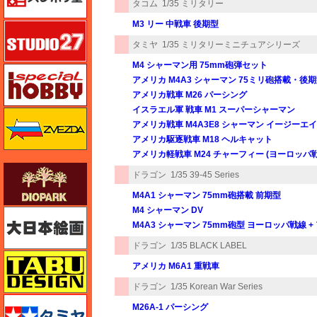
タコム
1/35 ミリタリー
M3 リー 中戦車 後期型
スタジオ27・タブデザイン
タミヤ
1/35 ミリタリーミニチュアシリーズ
M4 シャーマン用 75mm砲弾セット
スペシャルホビー
アメリカ M4A3 シャーマン 75ミリ砲搭載・後期
アメリカ戦車 M26 パーシング
イスラエル軍 戦車 M1 スーパーシャーマン
ズベズダ（Zvezda）
アメリカ戦車 M4A3E8 シャーマン イージーエイ
アメリカ駆逐戦車 M18 ヘルキャット
アメリカ軽戦車 M24 チャーフィー (ヨーロッパ戦
ダイオパーク（diopark）
ドラゴン
1/35 39-45 Series
M4A1 シャーマン 75mm砲搭載 前期型
M4 シャーマン DV
大日本絵画
M4A3 シャーマン 75mm砲型 ヨーロッパ戦線 
ドラゴン
1/35 BLACK LABEL
タブデザイン・スタジオ27
アメリカ M6A1 重戦車
ドラゴン
1/35 Korean War Series
タミヤ
M26A-1 パーシング