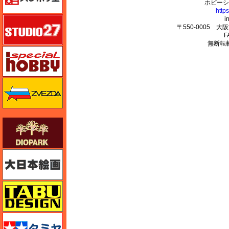
ホビーシ
http
スタジオ27・タブデザイン
i
〒550-0005 
F
無断転
スペシャルホビー
ズベズダ（Zvezda）
ダイオパーク（diopark）
大日本絵画
タブデザイン・スタジオ27
タミヤ