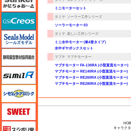
ミニモーターセット
GSIクレオス
タミヤ
ソーラー工作シリーズ
ソーラーモーター 03
シールズモデル
タミヤ
楽しい工作シリーズ
ミニ水中モーター (単4形タイプ）
水中ギヤボックスセット
静岡模型協同組合
マブチ
マブチモーター
マブチモーター FA-130RA (小型直流モーター)
シミラー（similR）
マブチモーター RE140RA (小型直流モーター)
マブチモーター RE260RA (小型直流モーター)
マブチモーター RE280RA (小型直流モーター)
シモムラアレック
スイート（SWEET）
M's PLUS
HOB
スジボリ堂
キャラクタ