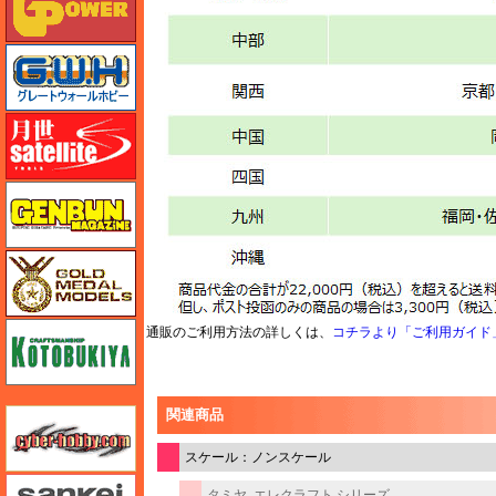
グレートウォールホビー
月世 サテライトツールス
ゲンブンマガジン
ゴールドメダルモデルズ
コトブキヤ
通販のご利用方法の詳しくは、
コチラより「ご利用ガイド
関連商品
サイバーホビー
スケール：ノンスケール
さんけい みにちゅあーと
タミヤ
エレクラフト シリーズ