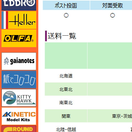
エレール
オルファ
ガイアノーツ
紙でコロコロ
キティホーク
キネテック
ガリレオ出版 グランドパワー