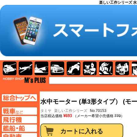
楽しい工作シリーズ 水
AFV
飛行機
艦船
自動車
バイク
キャラクター
ガンダム
塗料
TOP
TOPページへ
水中モーター (単3形タイプ） (モー
AFV
タミヤ
楽しい工作シリーズ
No.70153
¥693
当店税込価格
（メーカー希望小売価格
770
）
飛行機ページへ
艦船ページへ
自動車ページへ