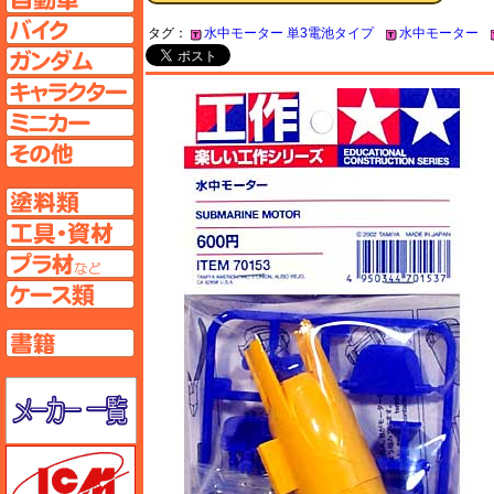
バイクページへ
タグ：
水中モーター 単3電池タイプ
水中モーター
ガンダムページへ
キャラクターページへ
ミニカーページへ
その他ページへ
塗料ページへ
工具ページへ
プラ材ページへ
ケースページへ
書籍ページへ
メーカー一覧のページはこちら
ICM