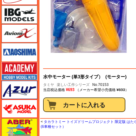
IBG
Avioni-X（アヴィオニクス）
アオシマ
アカデミー
水中モーター (単3形タイプ） (モーター)
アズール
タミヤ
楽しい工作シリーズ
No.70153
¥693
当店税込価格
（メーカー希望小売価格
¥693
）
アスカモデル
アベール
<
タカラトミー トイズドリームプロジェクト 限定版 は
(6車種セット）