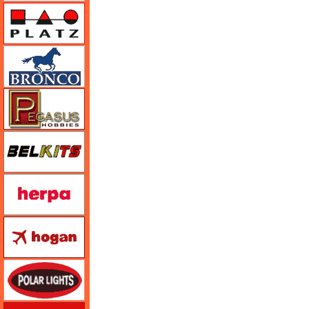
プラッツ
ブロンコモデル（Bronco Models）
ペガサスホビー
BELKITS
ヘルパ（herpa）
ホーガンウイングス
ポーラライツ
ホビージャパン