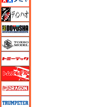
ディン・ハオ
童友社
トキソモデル（toxso_model）
トミーテック
トムスモデル
ドラゴン
トランペッター