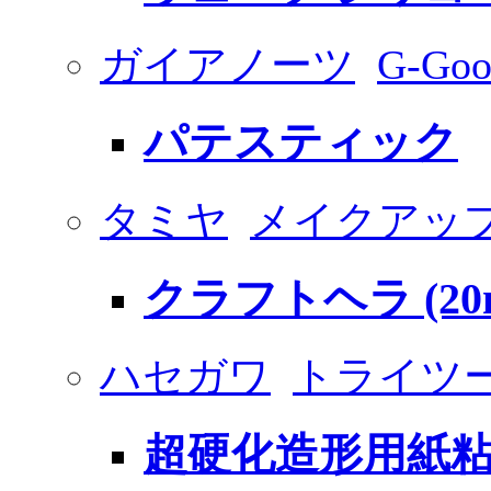
ガイアノーツ
G-G
パテスティック
タミヤ
メイクアッ
クラフトヘラ (20
ハセガワ
トライツ
超硬化造形用紙粘