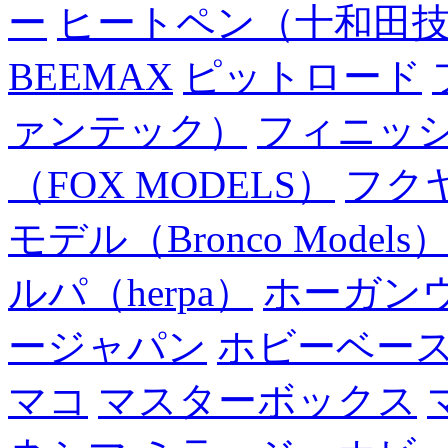
ー
ヒートペン（十和田
BEEMAX
ピットロード
ァンテック）
フィニッ
（FOX MODELS）
フク
モデル（Bronco Models
ルパ（herpa）
ホーガン
ージャパン
ホビーベー
マコ
マスターボックス