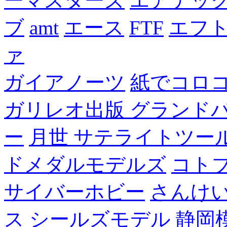
ーマスターズ
エアテッ
ブ
amt
エース
FTF
エフ
ァ
ガイアノーツ
紙でコロ
ガリレオ出版 グランド
ー
月世 サテライトツー
ドメダルモデルズ
コト
サイバーホビー
さんけい
ス
シールズモデル
静岡