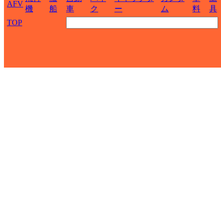
AFV
機
船
車
ク
ー
ム
料
具
TOP