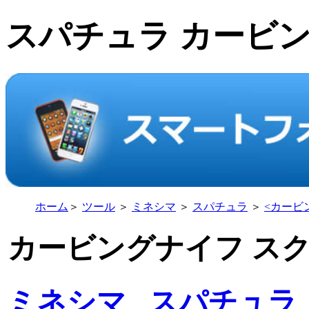
スパチュラ カービ
ホーム
＞
ツール
＞
ミネシマ
＞
スパチュラ
＞
<
カービン
カービングナイフ スク
ミネシマ
スパチュラ