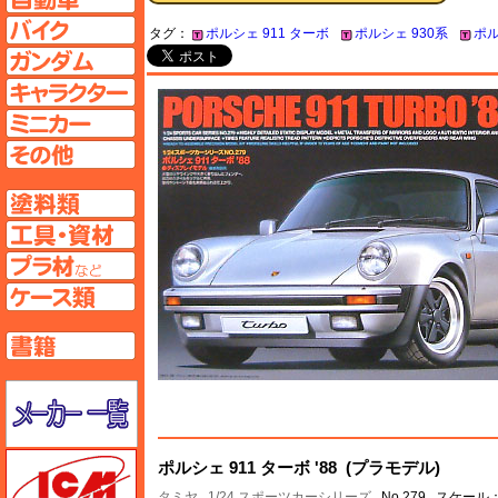
バイクページへ
タグ：
ポルシェ 911 ターボ
ポルシェ 930系
ポル
ガンダムページへ
キャラクターページへ
ミニカーページへ
その他ページへ
塗料ページへ
工具ページへ
プラ材ページへ
ケースページへ
書籍ページへ
メーカー一覧のページはこちら
ICM
ポルシェ 911 ターボ '88 (プラモデル)
タミヤ
1/24 スポーツカーシリーズ
No.279 スケール：