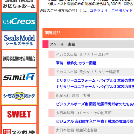
通販のご利用方法の詳しくは、
コチラより「ご利用ガイド
GSIクレオス
関連商品
シールズモデル
スケール：書籍
静岡模型協同組合
イカロス出版
ミリタリー 単行本
軍装・服飾史 カラー図鑑
シミラー（similR）
イカロス出版
美少女 ミリタリー解説書
ミリタリーユニフォーム・バイブル 2 軍装の世
ミリタリーユニフォーム・バイブル 3 軍装の世
シモムラアレック
新紀元社
趣味・実用
ビジュアルポーズ集 図説 戦国甲冑武者のたちあ
スイート（SWEET）
大日本絵画
コミック・その他書籍
ビジュアル 合戦雑学入門 甲冑と戦国の攻城兵器
スジボリ堂
大日本絵画
船舶関連書籍