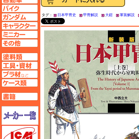
バイクページへ
タグ：
日本甲冑史
甲冑解説
大鎧
軍装解説
ガンダムページへ
キャラクターページへ
ミニカーページへ
その他ページへ
塗料ページへ
工具ページへ
プラ材ページへ
ケースページへ
書籍ページへ
メーカー一覧のページはこちら
ICM