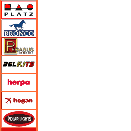
プラッツ
ブロンコモデル（Bronco Models）
ペガサスホビー
BELKITS
ヘルパ（herpa）
ホーガンウイングス
ポーラライツ
ホビージャパン