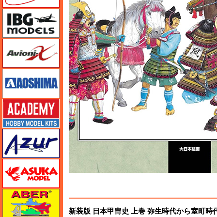
IBG
Avioni-X（アヴィオニクス）
アオシマ
アカデミー
アズール
アスカモデル
アベール
新装版 日本甲冑史 上巻 弥生時代から室町時代