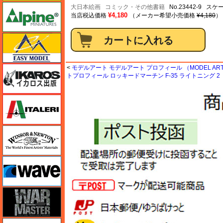
アルパイン
大日本絵画
コミック・その他書籍
No.23442-9 ス
¥4,180
当店税込価格
（メーカー希望小売価格
¥4,180
）
イージーモデル
<
モデルアート モデルアート プロフィール （MODEL ART 
イカロス出版
トプロフィール ロッキードマーチン F-35 ライトニング 2
イタレリ
ウインザー＆ニュートン
ウェーブ
ウォーマスターズ
エアテックス