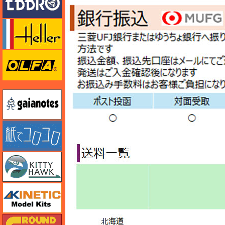
エレール
オルファ
ガイアノーツ
紙でコロコロ
キティホーク
キネテック
ガリレオ出版 グランドパワー