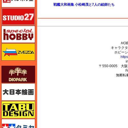
戦艦大和画集 小松崎茂と7人の絵師たち
スタジオ27・タブデザイン
スペシャルホビー
M's PLUS
HOB
ズベズダ（Zvezda）
キャラクタ
ホビーシ
http
i
〒550-0005 
ダイオパーク（diopark）
F
無断転
大日本絵画
タブデザイン・スタジオ27
タミヤ