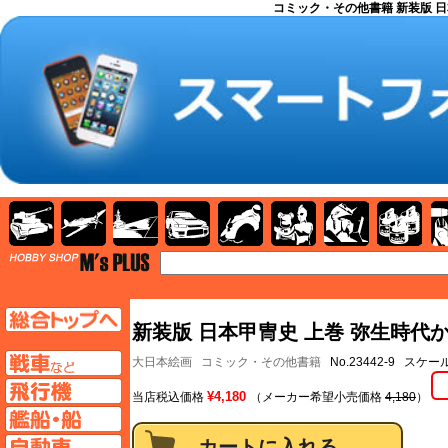
コミック・その他書籍 新装版 日
AFV
飛行機
艦船
自動車
バイク
キャラクター
ガンダム
塗料
TOP
TOPページへ
新装版 日本甲冑史 上巻 弥生時代か
AFV
大日本絵画
コミック・その他書籍
No.23442-9 スケ
飛行機ページへ
¥4,180
当店税込価格
（メーカー希望小売価格
4,180
）
艦船ページへ
自動車ページへ