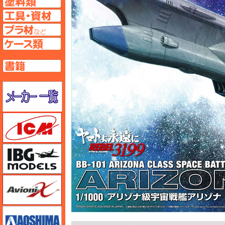
工具ページへ
プラ材ページへ
ケースページへ
書籍ページへ
メーカー一覧のページはこちら
ICM
IBG
Avioni-X（アヴィオニクス）
アオシマ