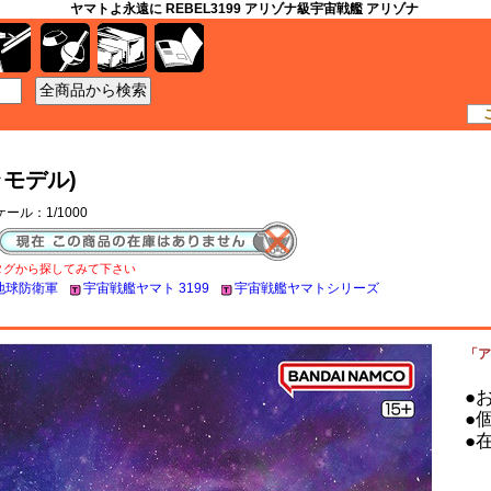
ヤマトよ永遠に REBEL3199 アリゾナ級宇宙戦艦 アリゾナ
工具
資材
ケース
書籍
モデル)
ケール：1/1000
タグから探してみて下さい
地球防衛軍
宇宙戦艦ヤマト 3199
宇宙戦艦ヤマトシリーズ
「ア
●
●
●