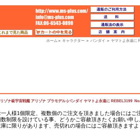
通
TOP
送
通
カートの中を見る
店
これまで見た商品
ホーム
＞
キャラクター
＞
バンダイ
＞
ヤマトよ永遠に RE
リゾナ級宇宙戦艦 アリゾナ プラモデル (バンダイ ヤマトよ永遠に REBEL3199 No.5
お一人様1個限定、複数個のご注文を頂きました場合にはご
個数制限を設けている事、どうかご容赦頂きたくお願い申し
在庫に限りがあります、売切れの場合にはご容赦頂きますよ