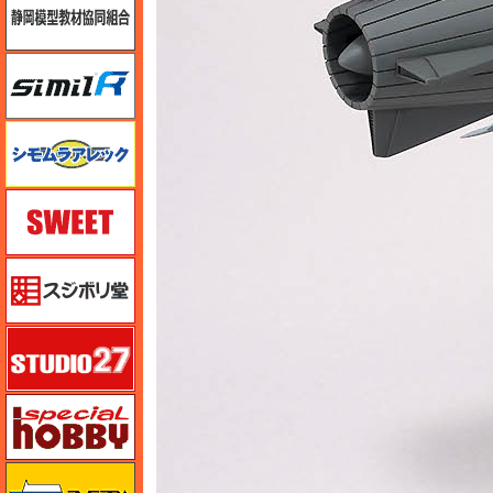
シミラー（similR）
シモムラアレック
スイート（SWEET）
スジボリ堂
スタジオ27・タブデザイン
スペシャルホビー
ズベズダ（Zvezda）