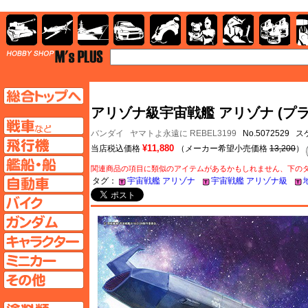
AFV
飛行機
艦船
自動車
バイク
キャラクター
ガンダム
塗料
TOP
TOPページへ
アリゾナ級宇宙戦艦 アリゾナ (プラ
AFV
バンダイ
ヤマトよ永遠に REBEL3199
No.5072529 ス
飛行機ページへ
¥11,880
当店税込価格
（メーカー希望小売価格
13,200
）
艦船ページへ
関連商品の項目に類似のアイテムがあるかもしれません、下の
自動車ページへ
タグ：
宇宙戦艦 アリゾナ
宇宙戦艦 アリゾナ級
バイクページへ
ガンダムページへ
キャラクターページへ
ミニカーページへ
その他ページへ
塗料ページへ