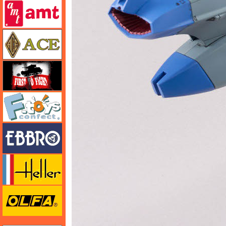
amt
エース
FTF
エフトイズ
エブロ
エレール
オルファ