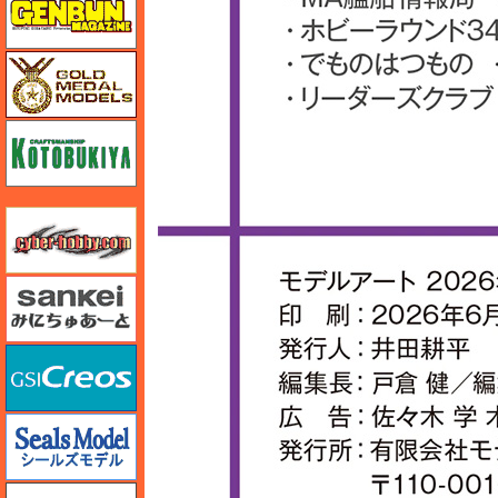
ゴールドメダルモデルズ
コトブキヤ
サイバーホビー
さんけい みにちゅあーと
GSIクレオス
シールズモデル
静岡模型協同組合