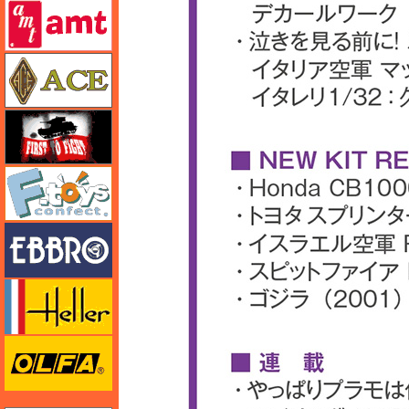
amt
エース
FTF
エフトイズ
エブロ
エレール
オルファ