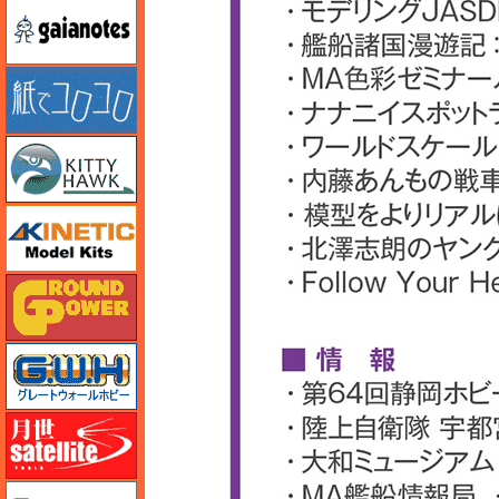
ガイアノーツ
紙でコロコロ
キティホーク
キネテック
ガリレオ出版 グランドパワー
グレートウォールホビー
月世 サテライトツールス
ゲンブンマガジン