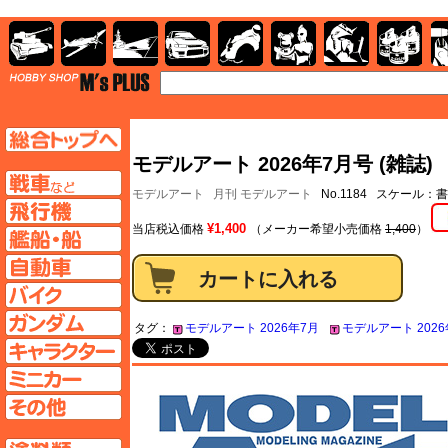
AFV
飛行機
艦船
自動車
バイク
キャラクター
ガンダム
塗料
TOP
TOPページへ
モデルアート 2026年7月号 (雑誌)
AFV
モデルアート
月刊 モデルアート
No.1184 スケール：
飛行機ページへ
¥1,400
当店税込価格
（メーカー希望小売価格
1,400
）
艦船ページへ
自動車ページへ
バイクページへ
ガンダムページへ
タグ：
モデルアート 2026年7月
モデルアート 2026
キャラクターページへ
ミニカーページへ
その他ページへ
塗料ページへ