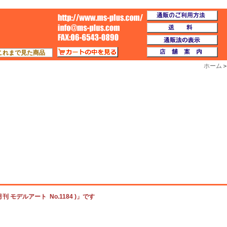
通
TOP
送
通
カートの中を見る
店
これまで見た商品
ホーム
刊 モデルアート No.1184 )」です