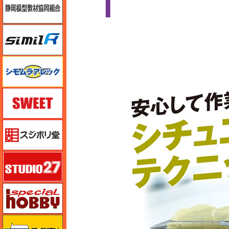
シミラー（similR）
シモムラアレック
スイート（SWEET）
スジボリ堂
スタジオ27・タブデザイン
スペシャルホビー
ズベズダ（Zvezda）