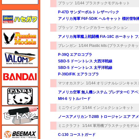
プラッツ
1/144 プラスチックモデルキット
P-47D サンダーボルト レザーバック
ハセガワ
アメリカ海軍 F6F-5D/K ヘルキャット 標的
プラッツ
フライングカラー セレクション
ハセガワ
アメリカ海軍艦上戦闘機 F/A-18C ホーネット 
ブレンガン
1/144 Plastic kits (プラスチックキ
バロムモデル
P-39Q エアロコブラ
SBD-5 ドーントレス 大西洋戦線
SBD-5 ドーントレス 太平洋戦線
バンダイ
P-39D/F/K エアラコブラ
マツオカステン
1/144 オリジナルレジンキャ
パンダホビー
アメリカ空軍 無人機システム プレデターC ア
MH-6 リトルバード
ミニウイング
1/144 インジェクションキット
ヒートペン（十和田技研・ブレインファクトリー）
ノースアメリカン T-28B トロージャン エア ア
ミニクラフト
1/144 軍用機プラスチックモデ
BEEMAX
C-130 コーストガード