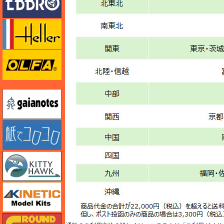
エレール
オルファ
ガイアノーツ
紙でコロコロ
キティホーク
キネテック
ガリレオ出版 グランドパワー