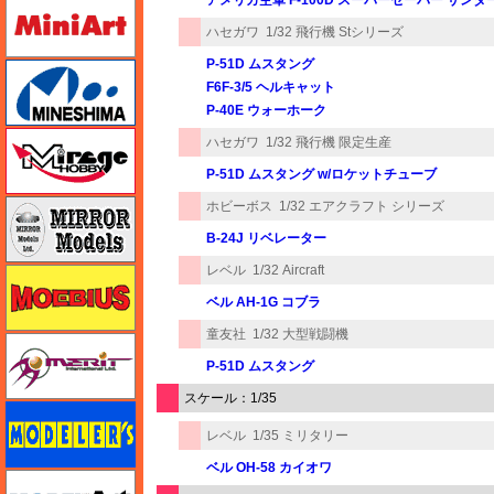
ミニアート
ハセガワ
1/32 飛行機 Stシリーズ
P-51D ムスタング
ミネシマ
F6F-3/5 ヘルキャット
P-40E ウォーホーク
ミラージュホビー
ハセガワ
1/32 飛行機 限定生産
P-51D ムスタング w/ロケットチューブ
ミラーモデルズ
ホビーボス
1/32 エアクラフト シリーズ
B-24J リベレーター
レベル
1/32 Aircraft
メビウス
ベル AH-1G コブラ
童友社
1/32 大型戦闘機
メリットインターナショナル
P-51D ムスタング
スケール：1/35
モデラーズ
レベル
1/35 ミリタリー
ベル OH-58 カイオワ
モデルアート