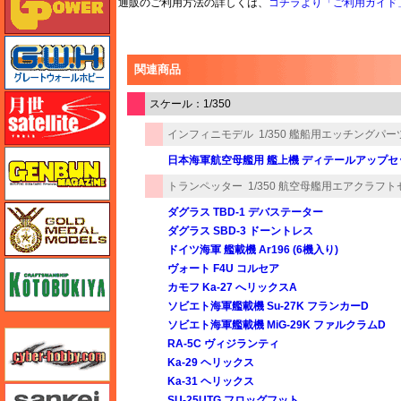
通販のご利用方法の詳しくは、
コチラより「ご利用ガイド
グレートウォールホビー
関連商品
月世 サテライトツールス
スケール：1/350
インフィニモデル
1/350 艦船用エッチングパー
ゲンブンマガジン
日本海軍航空母艦用 艦上機 ディテールアップセット
トランペッター
1/350 航空母艦用エアクラフ
ゴールドメダルモデルズ
ダグラス TBD-1 デバステーター
ダグラス SBD-3 ドーントレス
ドイツ海軍 艦載機 Ar196 (6機入り)
コトブキヤ
ヴォート F4U コルセア
カモフ Ka-27 へリックスA
ソビエト海軍艦載機 Su-27K フランカーD
ソビエト海軍艦載機 MiG-29K ファルクラムD
サイバーホビー
RA-5C ヴィジランティ
Ka-29 ヘリックス
Ka-31 ヘリックス
さんけい みにちゅあーと
SU-25UTG フロッグフット