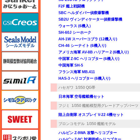
F2F 艦上戦闘機
SBC ヘルダイバー偵察爆撃機
GSIクレオス
SB2U ヴィンディケーター偵察爆撃機
ウォーラス (6機入）
SH-60J シーホーク
シールズモデル
AH-1W スーパーコブラ (12機入り)
CH-46 シーナイト (6機入り)
アメリカ海軍 AV-8B ハリアー 2 (6機入り)
静岡模型協同組合
中国軍 Z-9C ヘリコプター (6機入り)
中国海軍 SH-5
フランス海軍 MB.411
シミラー（similR）
HAS-3 ヘリコプター (6機入り)
ハセガワ
1/350 QG帯
シモムラアレック
日本海軍 空母艦載機セット
フジミ
1/350 艦船模型用グレードアップパーツ
スイート（SWEET）
陸上自衛隊 オスプレイ V-22 4機セット
ブロンコモデル
1/350 艦船モデル
スジボリ堂
ハルビン Z-9WA 攻撃ヘリコプター
ハルビン Z-9C 対潜哨戒ヘリコプター