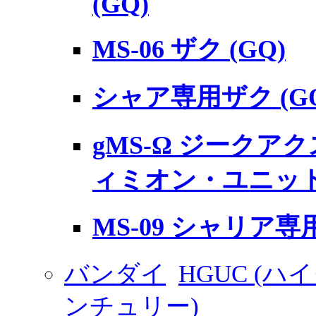
(GQ)
MS-06 ザク (GQ)
シャア専用ザク (G
gMS-Ω ジークアクス
ィミオン・ユニッ
MS-09 シャリア専
バンダイ
HGUC (
ンチュリー)