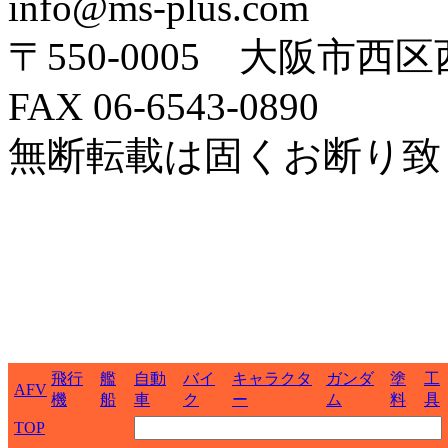
info@ms-plus.com
〒550-0005 大阪市西区
FAX 06-6543-0890
無断転載は固くお断り致
飛行
艦
自動
バイ
キャラクタ
ガンダ
塗
工
AFV
機
船
車
ク
ー
ム
料
具
TOP