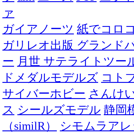
ァ
ガイアノーツ
紙でコロ
ガリレオ出版 グランド
ー
月世 サテライトツー
ドメダルモデルズ
コト
サイバーホビー
さんけい
ス
シールズモデル
静岡
（similR）
シモムラアレ