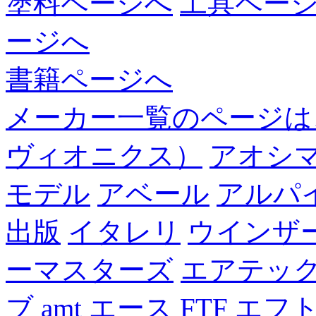
塗料ページへ
工具ペー
ージへ
書籍ページへ
メーカー一覧のページは
ヴィオニクス）
アオシ
モデル
アベール
アルパ
出版
イタレリ
ウインザ
ーマスターズ
エアテッ
ブ
amt
エース
FTF
エフ