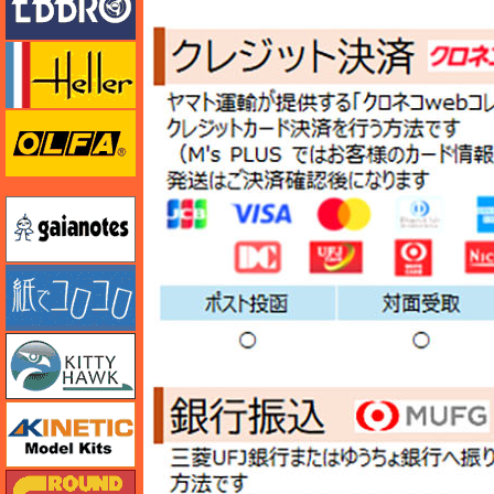
エレール
オルファ
ガイアノーツ
紙でコロコロ
キティホーク
キネテック
ガリレオ出版 グランドパワー