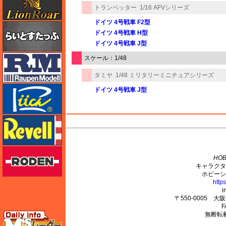
トランペッター
1/16 AFVシリーズ
ドイツ 4号戦車 F2型
らいとすたっふ
ドイツ 4号戦車 H型
ドイツ 4号戦車 J型
ラウペンモデル
スケール：1/48
タミヤ
1/48 ミリタリーミニチュアシリーズ
リッチモデル
ドイツ 4号戦車 J型
レベル
M's PLUS
ローデン
HOB
キャラクタ
ホビーシ
http
i
〒550-0005 
F
エムズレーダー
無断転