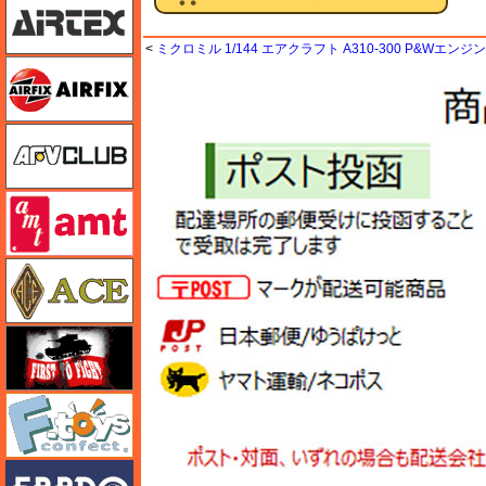
<
ミクロミル 1/144 エアクラフト A310-300 P&Wエン
エアフィックス
AFVクラブ
amt
エース
FTF
エフトイズ
エブロ