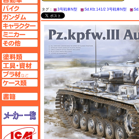
バイクページへ
タグ：
3号戦車N型
Sd.Kfz.141/2 3号戦車N型
Sd
ガンダムページへ
キャラクターページへ
ミニカーページへ
その他ページへ
塗料ページへ
工具ページへ
プラ材ページへ
ケースページへ
書籍ページへ
メーカー一覧のページはこちら
ICM