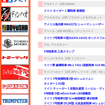
アカデミー
1/35 Armors
ディン・ハオ
ドイツ タイガー 1 重戦車 後期型
アスカモデル
1/35 プラスチックモデルキット
童友社
アメリカ海兵隊 M4A2(75) シャーマン シーザー
アベール
1/35 AFV用エッチングパーツ
ドイツ 3号戦車Ｎ型(Sd.Kfz.141/2) ボックス
トキソモデル（toxso_model）
アモ
アクセサリー
3号戦車用 工具クランプ
トミーテック
ゲッコーモデル
1/35 ミリタリー
ドイツ軍 鹵獲戦車 Mk.2 742e (巡航戦車 A10 Mk.
トムスモデル
サイバーホビー
1/35 AFV シリーズ （'39～'4
ドイツ 3号指揮戦車J型 w/シュルツェン
ドラゴン
タイガー 1 H2型
ドイツ ティーガー 1 初期生産型 ミハエル・ヴ
4号戦車 D型 w/5cm KwK L/60搭載型
トランペッター
ドイツ 3号戦車G型 5cm砲搭載型 潜水戦車
ドイツ 3号戦車 (FL)M型 火炎放射戦車 w/シュ