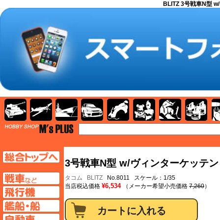
BLITZ 3号戦車N型 
AFV
飛行機
艦船
自動車
バイク
キャラクター
ガンダム
塗料
TOP
TOPページへ
3号戦車N型 w/ヴィンターケッテン
AFV
タコム
BLITZ
No.8011 スケール：1/35
¥6,534
当店税込価格
（メーカー希望小売価格
7,260
）
飛行機ページへ
艦船ページへ
自動車ページへ