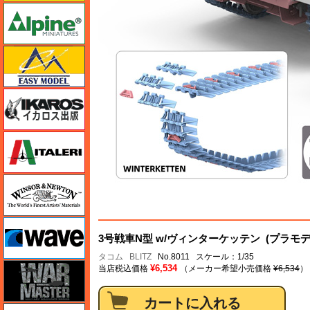
アルパイン
イージーモデル
イカロス出版
イタレリ
ウインザー＆ニュートン
ウェーブ
3号戦車N型 w/ヴィンターケッテン (プラモデ
タコム
BLITZ
No.8011 スケール：1/35
ウォーマスターズ
¥6,534
当店税込価格
（メーカー希望小売価格
¥6,534
）
エアテックス