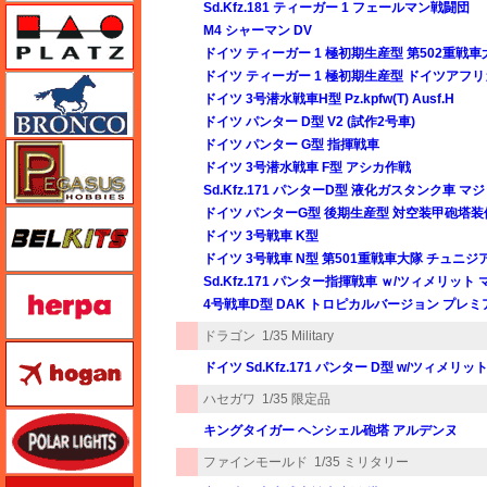
Sd.Kfz.181 ティーガー 1 フェールマン戦闘団
プラッツ
M4 シャーマン DV
ドイツ ティーガー 1 極初期生産型 第502重戦車
ドイツ ティーガー 1 極初期生産型 ドイツアフリカ
ブロンコモデル（Bronco Models）
ドイツ 3号潜水戦車H型 Pz.kpfw(T) Ausf.H
ドイツ パンター D型 V2 (試作2号車)
ドイツ パンター G型 指揮戦車
ペガサスホビー
ドイツ 3号潜水戦車 F型 アシカ作戦
Sd.Kfz.171 パンターD型 液化ガスタンク車 
ドイツ パンターG型 後期生産型 対空装甲砲塔装
BELKITS
ドイツ 3号戦車 K型
ドイツ 3号戦車 N型 第501重戦車大隊 チュニジア 1
Sd.Kfz.171 パンター指揮戦車 ｗ/ツィメリッ
ヘルパ（herpa）
4号戦車D型 DAK トロピカルバージョン プレ
ドラゴン
1/35 Military
ホーガンウイングス
ドイツ Sd.Kfz.171 パンター D型 w/ツィメリッ
ハセガワ
1/35 限定品
ポーラライツ
キングタイガー ヘンシェル砲塔 アルデンヌ
ファインモールド
1/35 ミリタリー
ホビージャパン