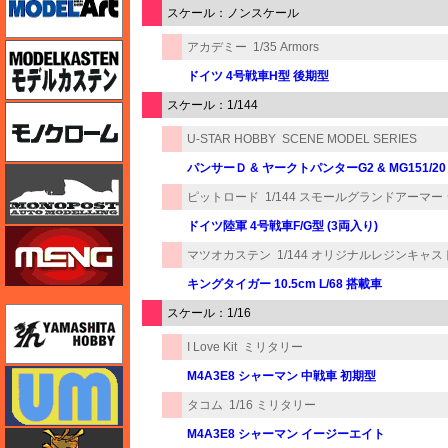
スケール：ノンスケール
アカデミー
1/35 Armors
モデルカステン
ドイツ 4号戦車H型 後期型
スケール：1/144
モノクローム
U-STAR HOBBY
SCENE MODEL SERIES
パンサーＤ & ヤークトパンターG2 & MG151/20
モノポスト
ピットロード
1/144 スモールグランドアーマー
ドイツ陸軍 4号戦車F/G型 (3両入り)
モンモデル（MENG MODEL）
マツオカステン
1/144 オリジナルレジンキャス
キングタイガー 10.5cm L/68 搭載車
ユニモデル
スケール：1/16
I Love Kit
ミリタリー
ユニモデル
M4A3E8 シャーマン 中戦車 初期型
タコム
1/16 ミリタリー
M4A3E8 シャーマン イージーエイト
ライオンロア（LionRoar）