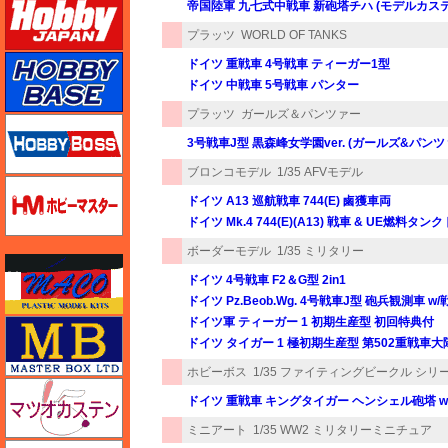
帝国陸軍 九七式中戦車 新砲塔チハ (モデルカ
プラッツ
WORLD OF TANKS
ホビーベース
ドイツ 重戦車 4号戦車 ティーガー1型
ドイツ 中戦車 5号戦車 パンター
プラッツ
ガールズ＆パンツァー
ホビーボス
3号戦車J型 黒森峰女学園ver. (ガールズ&パンツ
ブロンコモデル
1/35 AFVモデル
ホビーマスター
ドイツ A13 巡航戦車 744(E) 鹵獲車両
ドイツ Mk.4 744(E)(A13) 戦車 & UE燃料タ
ボーダーモデル
1/35 ミリタリー
マコ
ドイツ 4号戦車 F2＆G型 2in1
ドイツ Pz.Beob.Wg. 4号戦車J型 砲兵観測車 
ドイツ軍 ティーガー 1 初期生産型 初回特典付
マスターボックス
ドイツ タイガー 1 極初期生産型 第502重戦車大隊 レ
ホビーボス
1/35 ファイティングビークル シリ
マツオカステン
ドイツ 重戦車 キングタイガー ヘンシェル砲塔 
ミニアート
1/35 WW2 ミリタリーミニチュア