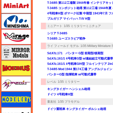
ミニアート
T-34/85 第112工場製 1944年春 インテリアキッ
T-34/85 コンポジット砲塔 第112工場 1944
4号戦車H型 ボマーク社製 中期型 1943年7月 
ミネシマ
ブルガリア マイバッハ T-IV H型
ミニアート
1/35 ミリタリーミニチュア
ミラージュホビー
シリア T-34/85
T-34/85 ユーゴスラビア戦争
ライ フィールド モデル
1/35 Military Miniature 
ミラーモデルズ
Sd.Kfz.171 パンター G型 前期型/後期型
Sd.Kfz.161/1 4号戦車G型 w/連結組立可動式履帯
メビウス
Sd.Kfz.161/1 4号戦車G/H型 フルインテリア 2
T-34/85 Mod 1944 第174工場 アングルジ
パンターG型 指揮戦車 w/可動式履帯
メリットインターナショナル
レベル
1/35 ミリタリー
キングタイガー ヘンシェル砲塔
モデラーズ
ドイツ 4号戦車H型
童友社
1/35 プラモデル
ドイツ重戦車 キングタイガー ポルシェ砲塔
モデルアート