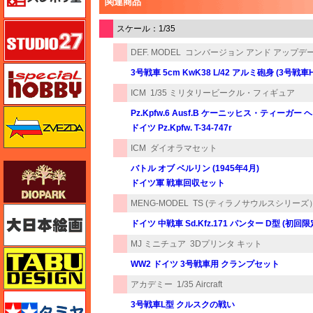
関連商品
スタジオ27・タブデザイン
スケール：1/35
DEF. MODEL
コンバージョン アンド アップデ
スペシャルホビー
3号戦車 5cm KwK38 L/42 アルミ砲身 (3号戦車
ICM
1/35 ミリタリービークル・フィギュア
ズベズダ（Zvezda）
Pz.Kpfw.6 Ausf.B ケーニッヒス・ティーガ
ドイツ Pz.Kpfw. T-34-747r
ICM
ダイオラマセット
ダイオパーク（diopark）
バトル オブ ベルリン (1945年4月)
ドイツ軍 戦車回収セット
MENG-MODEL
TS (ティラノサウルスシリーズ
大日本絵画
ドイツ 中戦車 Sd.Kfz.171 パンター D型 (初回限
MJ ミニチュア
3Dプリンタ キット
タブデザイン・スタジオ27
WW2 ドイツ 3号戦車用 クランプセット
アカデミー
1/35 Aircraft
タミヤ
3号戦車L型 クルスクの戦い