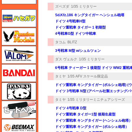
ズベズダ
1/35 ミリタリー
ハセガワ
Sd.Kfz.186 キングタイガー ヘンシェル砲塔
ドイツ 4号戦車H型
ドイツ重戦車 タイガー 1 初期型
ハセガワ
4号戦車G型 ドイツ中戦車
タコム
BLITZ
バロムモデル
3号戦車 M型 w/シュルツェン
ダス ヴェルク
1/35 ミリタリー
バンダイ
6号戦車 ティーガー 1 後期型 ドイツ WW2 重戦
タミヤ
1/35 AFV スケール限定品
ドイツ重戦車 キングタイガー (ポルシェ砲塔) 
パンダホビー
ドイツ 3号戦車 N型 (アベール社製エッチングパ
タミヤ
1/35 ミリタリーミニチュアシリーズ
ヒートペン（十和田技研・ブレインファクトリー）
ドイツ 4号戦車 D型
ドイツ重戦車 タイガー1型 後期生産型
ドイツ重戦車 キングタイガー (ヘンシェル砲塔
BEEMAX
ドイツ重戦車 キングタイガー (ポルシェ砲塔）