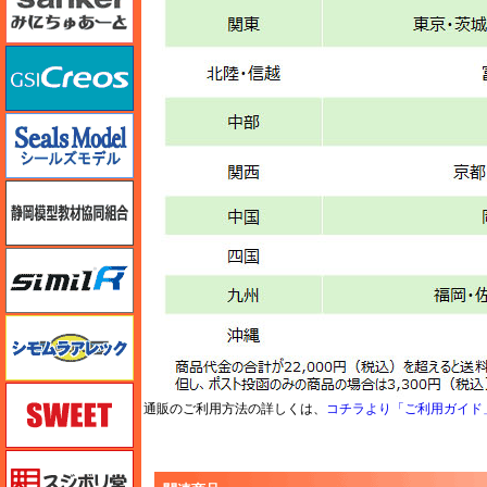
GSIクレオス
シールズモデル
静岡模型協同組合
シミラー（similR）
シモムラアレック
スイート（SWEET）
通販のご利用方法の詳しくは、
コチラより「ご利用ガイド
スジボリ堂