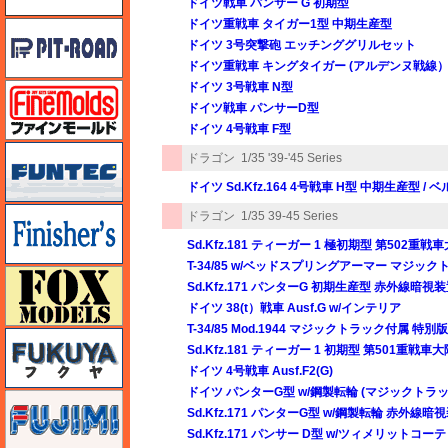
ドイツ戦車 パンサー G 初期型
ドイツ重戦車 タイガー1型 中期生産型
ピットロード
ドイツ 3号突撃砲 エッチンググリルセット
ドイツ重戦車 キングタイガー (アルデンヌ戦線
ドイツ 3号戦車 N型
ファインモールド
ドイツ戦車 パンサーD型
ドイツ 4号戦車 F型
funtec（ファンテック）
ドラゴン
1/35 '39-'45 Series
ドイツ Sd.Kfz.164 4号戦車 H型 中期生産型 /
フィニッシャーズ
ドラゴン
1/35 39-45 Series
Sd.Kfz.181 ティーガー 1 極初期型 第502重戦車
T-34/85 w/ベッドスプリングアーマー マジッ
フォックスモデル（FOX MODELS）
Sd.Kfz.171 パンターG 初期生産型 赤外線暗視
ドイツ 38(t）戦車 Ausf.G w/インテリア
T-34/85 Mod.1944 マジックトラック付属 特別版
フクヤ
Sd.Kfz.181 ティーガー 1 初期型 第501重
ドイツ 4号戦車 Ausf.F2(G)
ドイツ パンターG型 w/鋼製転輪 (マジックトラッ
フジミ
Sd.Kfz.171 パンターG型 w/鋼製転輪 赤外線暗
Sd.Kfz.171 パンサー D型 w/ツィメリットコー