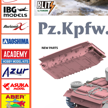
IBG
Avioni-X（アヴィオニクス）
アオシマ
アカデミー
アズール
アスカモデル
アベール