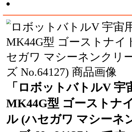
「ロボットバトルV 宇
MK44G型 ゴーストナ
ル (ハセガワ マシーネ