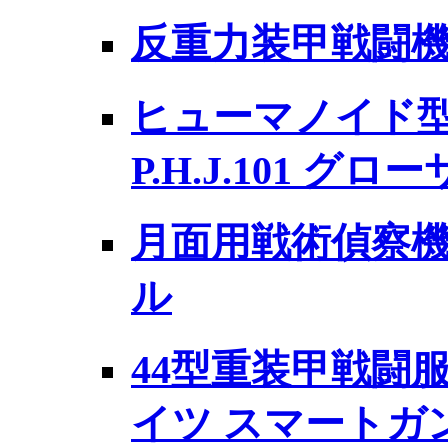
反重力装甲戦闘機 P
ヒューマノイド
P.H.J.101 グ
月面用戦術偵察機 L
ル
44型重装甲戦闘服
イツ スマートガ