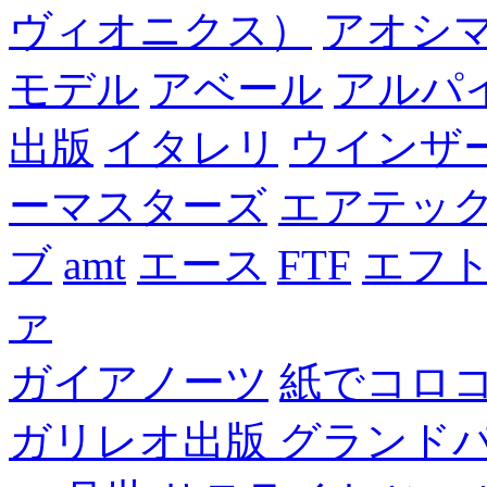
ヴィオニクス）
アオシ
モデル
アベール
アルパ
出版
イタレリ
ウインザ
ーマスターズ
エアテッ
ブ
amt
エース
FTF
エフ
ァ
ガイアノーツ
紙でコロ
ガリレオ出版 グランド