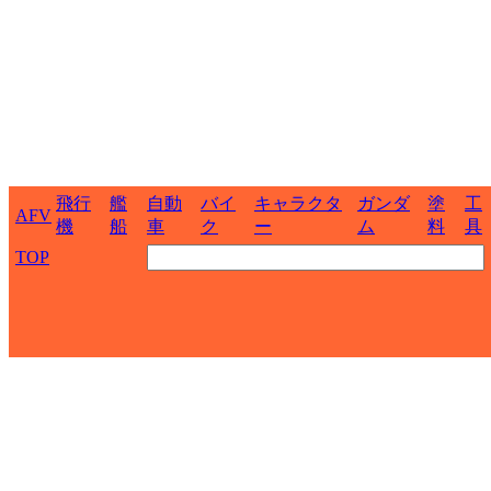
飛行
艦
自動
バイ
キャラクタ
ガンダ
塗
工
AFV
機
船
車
ク
ー
ム
料
具
TOP