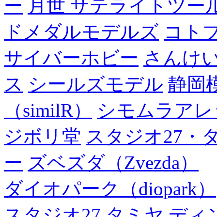
ー
月世 サテライトツー
ドメダルモデルズ
コト
サイバーホビー
さんけい
ス
シールズモデル
静岡
（similR）
シモムラアレ
ジボリ堂
スタジオ27・
ー
ズベズダ（Zvezda）
ダイオパーク（diopark）
スタジオ27
タミヤ
ディ