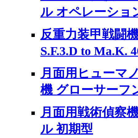
ル オペレーショ
反重力装甲戦闘機 P
S.F.3.D to Ma.
月面用ヒューマ
機 グローサーフ
月面用戦術偵察機 L
ル 初期型