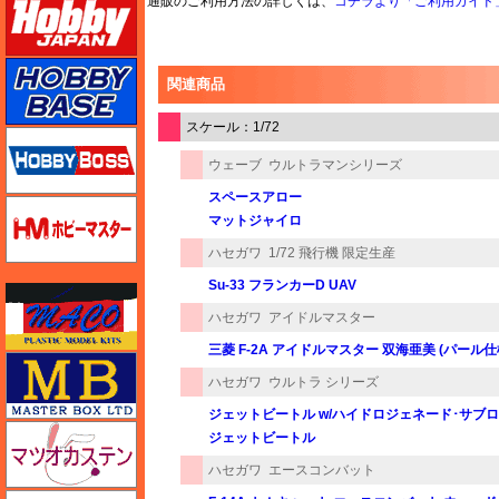
通販のご利用方法の詳しくは、
コチラより「ご利用ガイド
ホビーベース
関連商品
スケール：1/72
ホビーボス
ウェーブ
ウルトラマンシリーズ
スペースアロー
ホビーマスター
マットジャイロ
ハセガワ
1/72 飛行機 限定生産
Su-33 フランカーD UAV
マコ
ハセガワ
アイドルマスター
三菱 F-2A アイドルマスター 双海亜美 (パール
マスターボックス
ハセガワ
ウルトラ シリーズ
ジェットビートル w/ハイドロジェネード･サブロ
マツオカステン
ジェットビートル
ハセガワ
エースコンバット