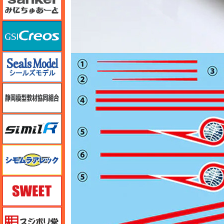
GSIクレオス
シールズモデル
静岡模型協同組合
シミラー（similR）
シモムラアレック
スイート（SWEET）
スジボリ堂