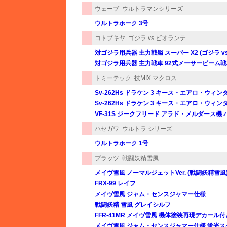
ウェーブ
ウルトラマンシリーズ
ウルトラホーク 3号
コトブキヤ
ゴジラ vs ビオランテ
対ゴジラ用兵器 主力戦艦 スーパー X2 (ゴジラ v
対ゴジラ用兵器 主力戦車 92式メーサービーム戦車
トミーテック
技MIX マクロス
Sv-262Hs ドラケン 3 キース・エアロ・ウィ
Sv-262Hs ドラケン 3 キース・エアロ・ウ
VF-31S ジークフリード アラド・メルダース機
ハセガワ
ウルトラ シリーズ
ウルトラホーク 1号
プラッツ
戦闘妖精雪風
メイヴ雪風 ノーマルジェットVer. (戦闘妖精雪風
FRX-99 レイフ
メイヴ雪風 ジャム・センスジャマー仕様
戦闘妖精 雪風 グレイシルフ
FFR-41MR メイヴ雪風 機体塗装再現デカール付
メイヴ雪風 ジャム・センスジャマー仕様 蛍光