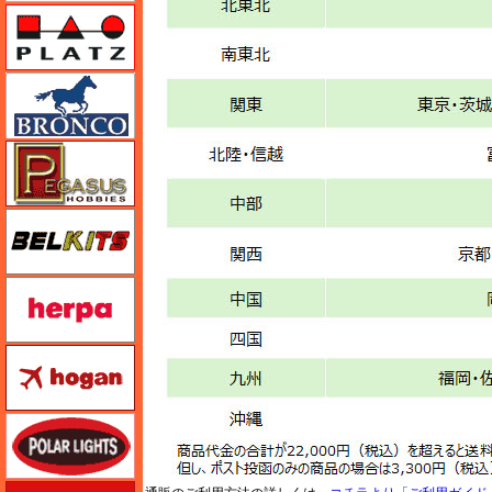
プラッツ
ブロンコモデル（Bronco Models）
ペガサスホビー
BELKITS
ヘルパ（herpa）
ホーガンウイングス
ポーラライツ
ホビージャパン