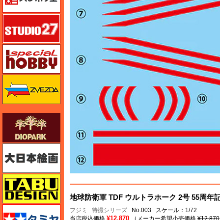
スタジオ27・タブデザイン
スペシャルホビー
ズベズダ（Zvezda）
ダイオパーク（diopark）
大日本絵画
タブデザイン・スタジオ27
地球防衛軍 TDF ウルトラホーク 2号 55周
タミヤ
フジミ
特撮シリーズ
No.003 スケール：1/72
¥12,870
当店税込価格
（メーカー希望小売価格
¥12,870