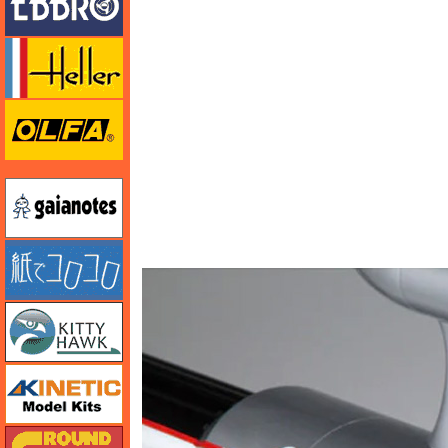
エレール
オルファ
ガイアノーツ
紙でコロコロ
キティホーク
キネテック
ガリレオ出版 グランドパワー