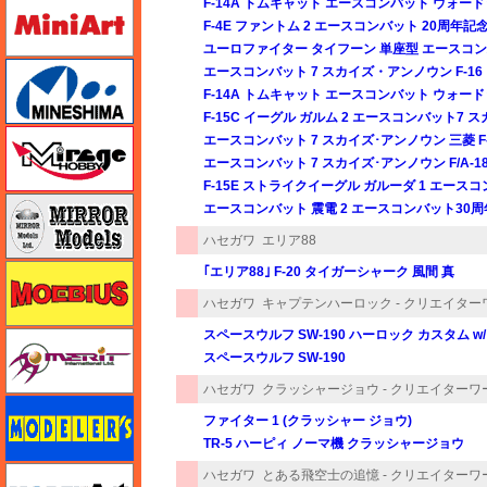
ミニアート
F-14A トムキャット エースコンバット ウォー
F-4E ファントム 2 エースコンバット 20周年記
ユーロファイター タイフーン 単座型 エースコン
ミネシマ
エースコンバット 7 スカイズ・アンノウン F-16
F-14A トムキャット エースコンバット ウォー
F-15C イーグル ガルム 2 エースコンバット7 
ミラージュホビー
エースコンバット 7 スカイズ･アンノウン 三菱 F-2A
エースコンバット 7 スカイズ･アンノウン F/A-1
F-15E ストライクイーグル ガルーダ 1 エース
ミラーモデルズ
エースコンバット 震電 2 エースコンバット30
ハセガワ
エリア88
メビウス
｢エリア88｣ F-20 タイガーシャーク 風間 真
ハセガワ
キャプテンハーロック - クリエイタ
スペースウルフ SW-190 ハーロック カスタム
メリットインターナショナル
スペースウルフ SW-190
ハセガワ
クラッシャージョウ - クリエイター
モデラーズ
ファイター 1 (クラッシャー ジョウ)
TR-5 ハーピィ ノーマ機 クラッシャージョウ
モデルアート
ハセガワ
とある飛空士の追憶 - クリエイター