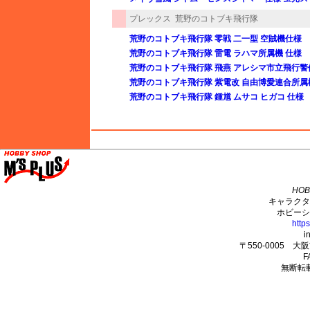
プレックス
荒野のコトブキ飛行隊
荒野のコトブキ飛行隊 零戦 二一型 空賊機仕様
荒野のコトブキ飛行隊 雷電 ラハマ所属機 仕様
荒野のコトブキ飛行隊 飛燕 アレシマ市立飛行警
荒野のコトブキ飛行隊 紫電改 自由博愛連合所属
荒野のコトブキ飛行隊 鍾馗 ムサコ ヒガコ 仕様
M's PLUS
HOB
キャラクタ
ホビーシ
http
i
〒550-0005 
F
無断転