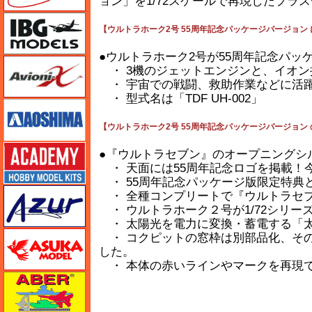
ョン」を1/72スケールで再現したプラ
IBG
【ウルトラホーク2号 55周年記念パッケージバージョン 
●ウルトラホーク2号が55周年記念パッ
Avioni-X（アヴィオニクス）
・ 3機のジェットエンジンと、イオン
・ 宇宙での戦闘、救助作業などに活
・ 型式名は「TDF UH-002」
アオシマ
【ウルトラホーク2号 55周年記念パッケージバージョン
アカデミー
●『ウルトラセブン』のオープニングシ
・ 天面には55周年記念ロゴを掲載！
・ 55周年記念パッケージ版限定特典
アズール
・ 全種コンプリートで『ウルトラセ
・ ウルトラホーク２号が1/72シリー
・ 太陽光を電力に変換・蓄電する「
アスカモデル
・ コクピットの窓枠は別部品化、そ
した。
・ 本体の赤いラインやマークを再現
アベール