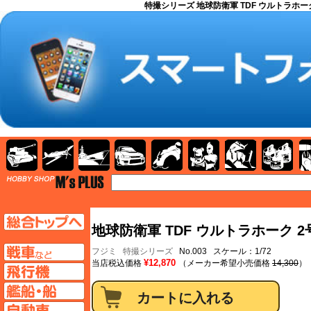
特撮シリーズ 地球防衛軍 TDF ウルトラホーク 
AFV
飛行機
艦船
自動車
バイク
キャラクター
ガンダム
塗料
TOP
TOPページへ
地球防衛軍 TDF ウルトラホーク 
AFV
フジミ
特撮シリーズ
No.003 スケール：1/72
¥12,870
当店税込価格
（メーカー希望小売価格
14,300
）
飛行機ページへ
艦船ページへ
自動車ページへ