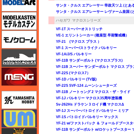
サンタ・クルス エアレーサー 帝政天ツ上 (とあ
サンタ・クルス エアレーサー レヴァーム皇国 (
モデルカステン
ハセガワ
マクロスシリーズ
VF-1T スーパーオストリッチ
モノクローム
VE-1 エリントシーカー (複座型 早期警戒機）
YF-21 (マクロス プラス ）
VF-1 スーパー/ストライク バルキリー
モノポスト
VF-1A/J/S バルキリー
VF-11B サンダーボルト (マクロスプラス)
VF-11B スーパー サンダーボルト マクロス プラ
モンモデル（MENG MODEL）
VF-22S (マクロス7）
VF-1D バルキリー (TV版)
VF-22S SVF-124 ムーンシューターズ
VF-11B ノートゥング 2 マクロス・ザ・ライド
ユニモデル
VF-1J バルキリー マクロス35周年塗装機
Sv-262Hs ドラケン 3 ロイド機 マクロスΔ
VF-1J スーパーバトロイドバルキリー ミリア
ユニモデル
VF-1S バトロイドバルキリー マックス
YF-21 w/ファストパック ＆ フォールドブースタ
VF-11B サンダーボルト w/ロケットブースター
ライオンロア（LionRoar）