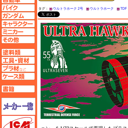
バイクページへ
タグ：
ウルトラホーク 2号
ウルトラホーク
TDF
ガンダムページへ
キャラクターページへ
ミニカーページへ
その他ページへ
塗料ページへ
工具ページへ
プラ材ページへ
ケースページへ
書籍ページへ
メーカー一覧のページはこちら
ICM