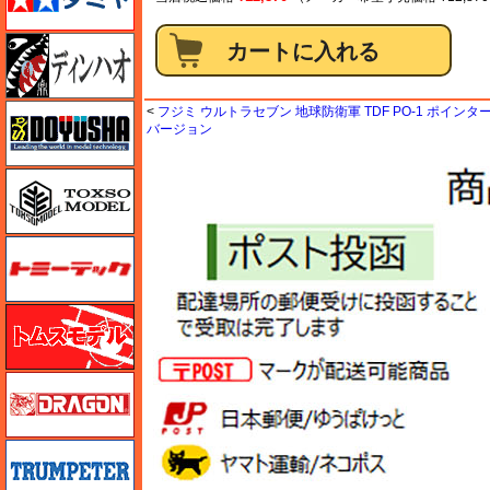
ディン・ハオ
童友社
<
フジミ ウルトラセブン 地球防衛軍 TDF PO-1 ポインタ
バージョン
トキソモデル（toxso_model）
トミーテック
トムスモデル
ドラゴン
トランペッター