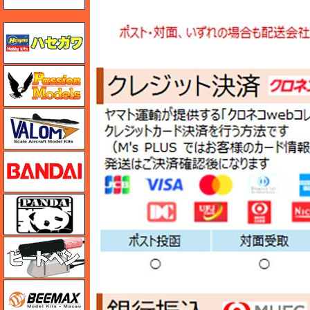
ハセガワ
ハセガワ
バロムモデル
バンダイ
パンダホビー
ヒートペン（十和田技研・ブレインファクトリー）
BEEMAX