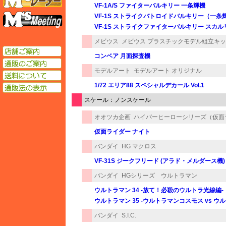
VF-1A/S ファイターバルキリー 一条輝機
エムズミーティング
VF-1S ストライクバトロイドバルキリー（一条
VF-1S ストライクファイターバルキリー スカ
メビウス
メビウス プラスチックモデル組立キ
店舗ご案内
コンベア 月面探査機
通販のご案内
モデルアート
モデルアート オリジナル
送料について
1/72 エリア88 スペシャルデカール Vol.1
通販法の表示
スケール：ノンスケール
オオツカ企画
ハイパーヒーローシリーズ（仮面
仮面ライダー ナイト
バンダイ
HG マクロス
VF-31S ジークフリード (アラド・メルダース機)
バンダイ
HGシリーズ ウルトラマン
ウルトラマン 34 -放て！必殺のウルトラ光線編-
ウルトラマン 35 -ウルトラマンコスモス vs 
バンダイ
S.I.C.