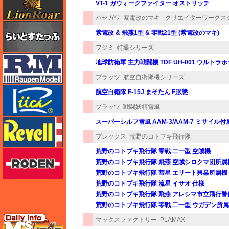
VT-1 ガウォークファイター オストリッチ
ハセガワ
紫電改のマキ - クリエイターワークス
らいとすたっふ
紫電改 & 飛燕1型 & 零戦21型 (紫電改のマキ)
フジミ
特撮シリーズ
ラウペンモデル
地球防衛軍 主力戦闘機 TDF UH-001 ウルト
プラッツ
航空自衛隊機シリーズ
リッチモデル
航空自衛隊 F-15J まそたん F形態
プラッツ
戦闘妖精雪風
レベル
スーパーシルフ雪風 AAM-3/AAM-7 ミサイル付属
プレックス
荒野のコトブキ飛行隊
荒野のコトブキ飛行隊 零戦 二一型 空賊機
ローデン
荒野のコトブキ飛行隊 飛燕 空賊シロクマ団所属
荒野のコトブキ飛行隊 彗星 エリート興業所属機
荒野のコトブキ飛行隊 流星 イサオ 仕様
荒野のコトブキ飛行隊 飛燕 アレシマ市立飛行警
荒野のコトブキ飛行隊 零戦 二一型 ウガデン所属機
エムズレーダー
マックスファクトリー
PLAMAX