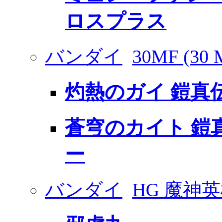
ロスプラス
バンダイ
30MF (30
灼熱のガイ 鎧真
蒼穹のカイト 鎧
ー
バンダイ
HG 魔神