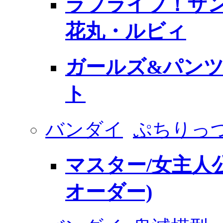
ラブライブ！サン
花丸・ルビィ
ガールズ&パンツ
ト
バンダイ
ぷちりっ
マスター/女主人公
オーダー)