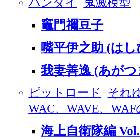
バンダイ
鬼滅模型
竈門禰豆子
嘴平伊之助 (は
我妻善逸 (あがつ
ピットロード
それ
WAC、WAVE、WA
海上自衛隊編 Vol.