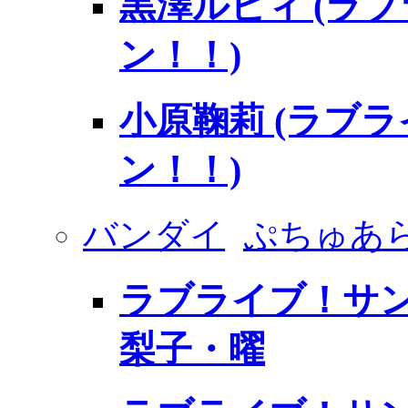
黒澤ルビィ (ラ
ン！！)
小原鞠莉 (ラブ
ン！！)
バンダイ
ぷちゅあ
ラブライブ！サン
梨子・曜