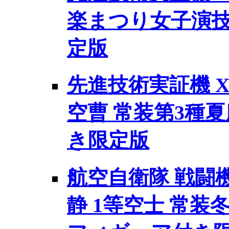
楽まつり女子演技
定版
先進技術実証機 X-
空曹 常装第3種夏
き限定版
航空自衛隊 戦闘機 
静 1等空士 常装