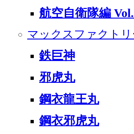
航空自衛隊編 Vol.
マックスファクトリ
鉄巨神
邪虎丸
鋼衣龍王丸
鋼衣邪虎丸