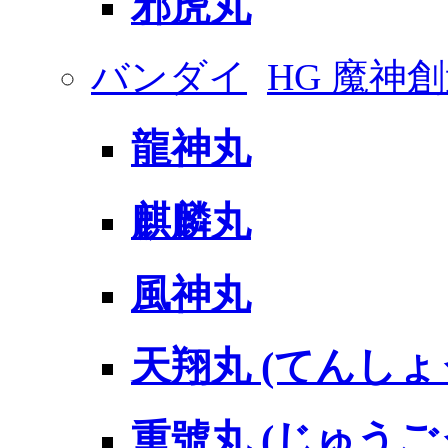
邪虎丸
バンダイ
HG 魔神
龍神丸
麒麟丸
風神丸
天翔丸 (てんしょ
重號丸 (じゅうご