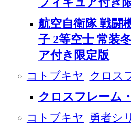
フィギュア付き
航空自衛隊 戦闘機 
子 2等空士 常装
ア付き限定版
コトブキヤ
クロス
クロスフレーム・
コトブキヤ
勇者シ