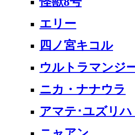
怪獣8号
エリー
四ノ宮キコル
ウルトラマンジー
ニカ・ナナウラ
アマテ･ユズリハ 
ニャアン