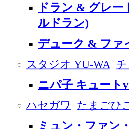
ドラン & グレー
ルドラン)
デューク & フ
スタジオ YU-WA
チ
ニパ子 キュートve
ハセガワ
たまごひ
ミュン・ファン・ロー