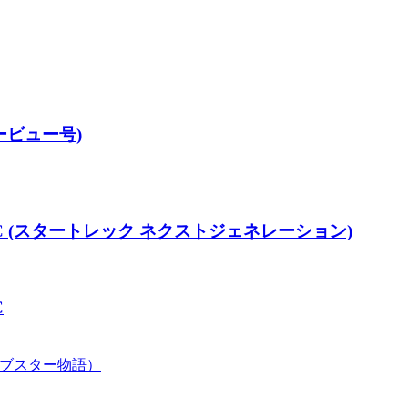
ービュー号)
01-C (スタートレック ネクストジェネレーション)
C
ァイブスター物語）