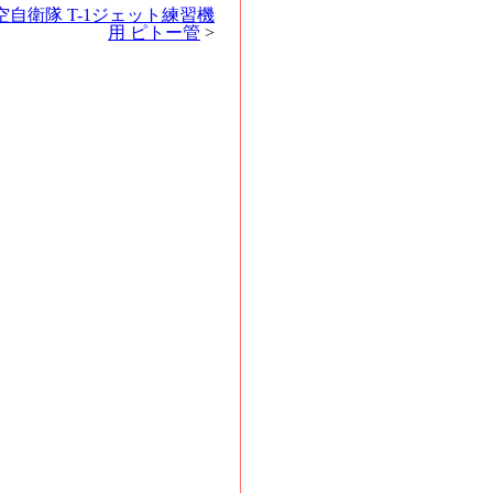
航空自衛隊 T-1ジェット練習機
用 ピトー管
>