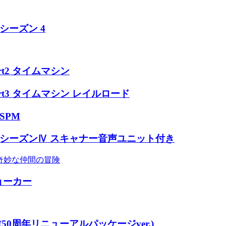
. シーズン 4
t2 タイムマシン
t3 タイムマシン レイルロード
 SPM
T.T. シーズンⅣ スキャナー音声ユニット付き
奇妙な仲間の冒険
ジョーカー
50周年リニューアルパッケージver.)